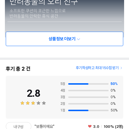
상품정보 더보기
후기 총
2
건
후기작성하고 최대 150점 받기
5
점
50
%
2.8
4
점
0
%
3
점
0
%
2
점
0
%
1
점
50
%
"보통이에요"
3.0
100% (2명)
내구성