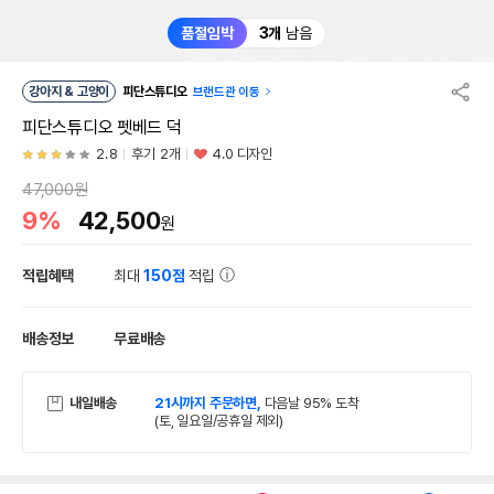
품절임박
3개
남음
강아지 & 고양이
피단스튜디오
브랜드관 이동
피단스튜디오 펫베드 덕
2.8
후기 2개
4.0 디자인
47,000원
9%
42,500
원
적립혜택
최대
150점
적립
배송정보
무료배송
내일배송
21시까지 주문하면,
다음날 95% 도착
(토, 일요일/공휴일 제외)