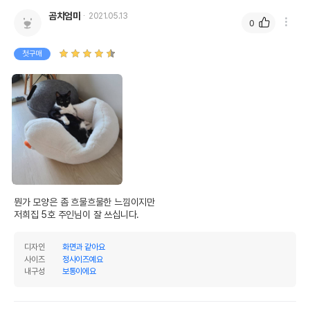
곰치엄마
2021.05.13
0
첫구매
뭔가 모양은 좀 흐물흐물한 느낌이지만

저희집 5호 주인님이 잘 쓰십니다.
디자인
화면과 같아요
사이즈
정사이즈예요
내구성
보통이에요