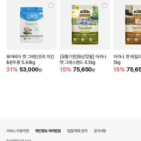
퓨어비타 캣 그레인프리 치킨
[유통기한26년12월] 아카나
아카나 캣 와일드
&완두콩 5.44kg
캣 그래스랜드 4.5kg
5kg
31%
53,000
15%
75,650
15%
75,6
원
원
서비스 이용약관
개인정보 처리방침
입점/제휴 문의
공지사항