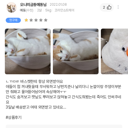
오나의금동예동님
2022.01.08
2
예동
(수컷)
2살
5kg
코리안쇼트헤어
첫구매
ㄴㄲㅁㄹ 바스켓한테 항상 외면받아요

애들이 첨 꺼내줫을때 무서워하고 냥펀치준나 날리더니 눈깔이랑 주댕이부분
만 줘패고 물어뜯어놨어여 속상해여ㅜㅜ 

간식도 숨겨보고 캣닢도 뿌려보고 앉혀놓고 간식도줘봤는데 죽어도 안써주네
요

3일날 배송받고 여태 외면받고 있네요...

#상품후기