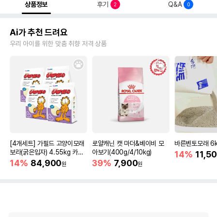
상품정보
후기
Q&A
2
0
Ai가 추천 드려요
우리 아이를 위한 맞춤 취향 저격 상품
[4개세트] 가필드 고양이모래
로얄캐닌 캣 마더&베이비 모
바른벤토모래 6
보라(굵은입자) 4.55kg 카사
아보기(400g/4/10kg)
14%
11,5
바모래
14%
84,900
39%
7,900
원
원