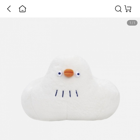
1
/
1