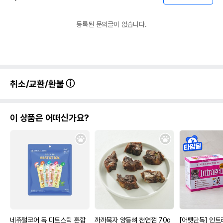
등록된 문의글이 없습니다.
취소/교환/환불
이 상품은 어떠신가요?
네츄럴코어 독 미트스틱 혼합
까까묵자 양등뼈 천연껌 70g
[어펫단독] 인트