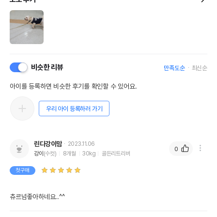
비슷한 리뷰
만족도순
최신순
아이를 등록하면 비슷한 후기를 확인할 수 있어요.
우리 아이 등록하러 가기
린다강이맘
2023.11.06
0
강이
(수컷)
8개월
30kg
골든리트리버
첫구매
츄르넘좋아하네요..^^