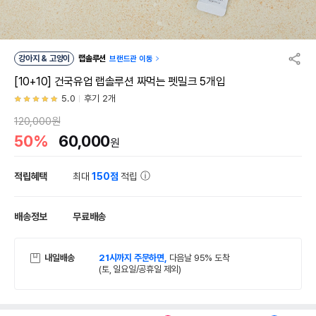
강아지 & 고양이
랩솔루션
브랜드관 이동
[10+10] 건국유업 랩솔루션 짜먹는 펫밀크 5개입
5.0
후기 2개
120,000원
50%
60,000
원
적립혜택
최대
150점
적립
배송정보
무료배송
내일배송
21시까지 주문하면,
다음날 95% 도착
(토, 일요일/공휴일 제외)