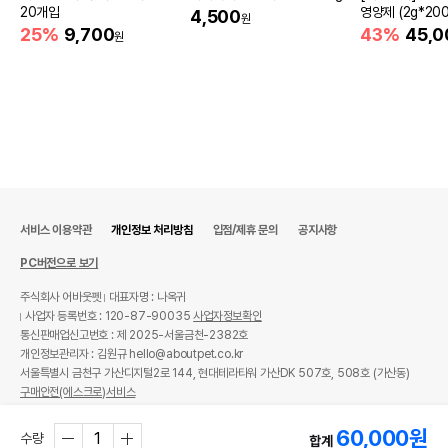
20개입
영양제 (2g*200
4,500
원
25%
9,700
43%
45,0
원
서비스 이용약관
개인정보 처리방침
입점/제휴 문의
공지사항
PC버전으로 보기
주식회사 어바웃펫
대표자명 : 나옥귀
사업자 등록번호 : 120-87-90035
사업자정보확인
통신판매업신고번호 : 제 2025-서울금천-2382호
개인정보관리자 : 김원규 hello@aboutpet.co.kr
서울특별시 금천구 가산디지털2로 144, 현대테라타워 가산DK 507호, 508호 (가산동)
구매안전(에스크로)서비스
© copyright (c) www.aboutpet.co.kr all rights reserved.
60,000
원
수량
합계