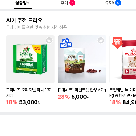
상품정보
후기
Q&A
2
0
Ai가 추천 드려요
우리 아이를 위한 맞춤 취향 저격 상품
그리니즈 오리지널 티니 130
[2개세트] 리얼트릿 한우 50g
로얄캐닌 독 미디
개입
kg 중형견 면역
28%
5,000
원
18%
53,000
18%
84,9
원