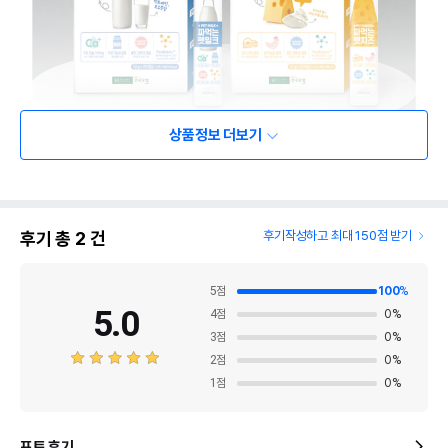
상품정보 더보기
후기 총
2
건
후기작성하고 최대 150점 받기
5
점
100
%
5.0
4
점
0
%
3
점
0
%
2
점
0
%
1
점
0
%
포토 후기