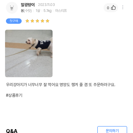
말광량이
2023.11.03
0
봄
(수컷)
1살
5.1kg
마스티프
첫구매
우리강아지가 너무너무 잘 먹어요 영양도 챙겨 줄 겸 또 주문하려구요. 

#상품후기
Q&A
문의하기