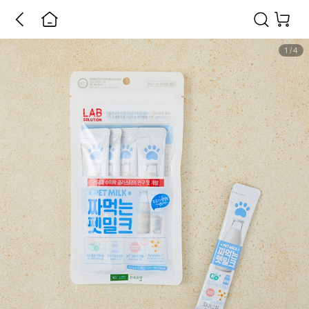
1
/
4