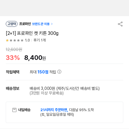
고양이
프로파인
브랜드관 이동
[2+1] 프로파인 캣 키튼 300g
1.0
후기 1개
12,600원
33%
8,400
원
적립혜택
최대
150점
적립
배송정보
배송비 3,000원
(제주/도서산간 배송비 별도)
(3만원 이상 무료배송)
내일배송
21시까지 주문하면,
다음날 95% 도착
(토, 일요일/공휴일 제외)