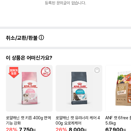
등록된 문의글이 없습니다.
취소/교환/환불
이 상품은 어떠신가요?
로얄캐닌 캣 키튼 400g 면역
로얄캐닌 캣 유리너리 케어 4
ANF 캣 6fre
기능 강화
00g 요로계케어
5.6kg
28%
7,750
26%
8,000
67,900
원
원
원