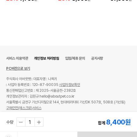
서비스 이용약관
개인정보 처리방침
입점/제휴 문의
공지사항
PC버전으로 보기
주식회사 어바웃펫
대표자명 : 나옥귀
사업자 등록번호 : 120-87-90035
사업자정보확인
통신판매업신고번호 : 제 2025-서울금천-2382호
개인정보관리자 : 김원규 hello@aboutpet.co.kr
서울특별시 금천구 가산디지털2로 144, 현대테라타워 가산DK 507호, 508호 (가산동)
구매안전(에스크로)서비스
© copyright (c) www.aboutpet.co.kr all rights reserved.
8,400
원
수량
합계