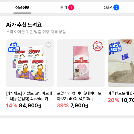
상품정보
후기
Q&A
1
0
Ai가 추천 드려요
우리 아이를 위한 맞춤 취향 저격 상품
[4개세트] 가필드 고양이모래
로얄캐닌 캣 마더&베이비 모
바른벤토모래 6
보라(굵은입자) 4.55kg 카사
아보기(400g/4/10kg)
20%
10,7
바모래
14%
84,900
39%
7,900
원
원