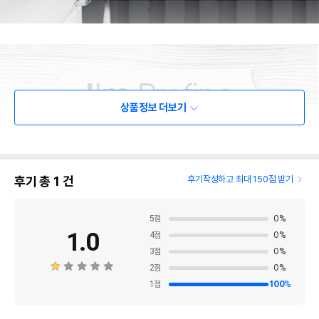
상품정보 더보기
후기 총
1
건
후기작성하고 최대 150점 받기
5
점
0
%
1.0
4
점
0
%
3
점
0
%
2
점
0
%
1
점
100
%