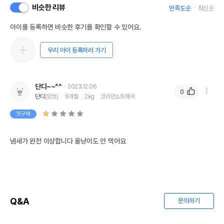
비슷한 리뷰
만족도순
최신순
아이를 등록하면 비슷한 후기를 확인할 수 있어요.
우리 아이 등록하러 가기
단디~~^^
2023.12.06
0
단디
(암컷)
6개월
2kg
코리안쇼트헤어
첫구매
냄새가 완전 이상합니다 울냥이도 안 먹어요
Q&A
문의하기