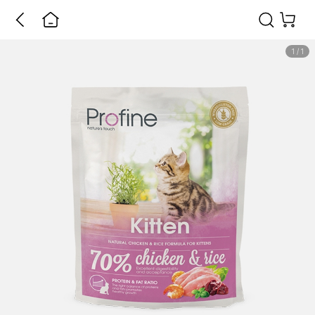
1
/
1