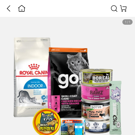
1
/
1