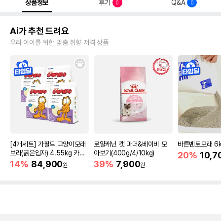
상품정보
후기
Q&A
0
0
Ai가 추천 드려요
우리 아이를 위한 맞춤 취향 저격 상품
[4개세트] 가필드 고양이모래
로얄캐닌 캣 마더&베이비 모
바른벤토모래 6
보라(굵은입자) 4.55kg 카사
아보기(400g/4/10kg)
20%
10,7
바모래
14%
84,900
39%
7,900
원
원