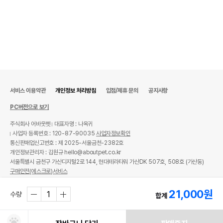
제조국 또는 원산지
뉴질랜드
제조자,수입품의 경우
k9
수입자를 함께 표기
AS책임자와 전화번호
어바웃펫 // 1644-9601
또는 소비자상담 관련
전화번호
유통기한이 최소 2026.12.04이거나 그
서비스 이용약관
개인정보 처리방침
입점/제휴 문의
공지사항
이후인 상품이 출고됩니다.
유통기한
단, 상품명에 유통기한 명시된 경우, 해당
PC버전으로 보기
유통기한을 따릅니다.
주식회사 어바웃펫
대표자명 : 나옥귀
사업자 등록번호 : 120-87-90035
사업자정보확인
통신판매업신고번호 : 제 2025-서울금천-2382호
개인정보관리자 : 김원규 hello@aboutpet.co.kr
서울특별시 금천구 가산디지털2로 144, 현대테라타워 가산DK 507호, 508호 (가산동)
구매안전(에스크로)서비스
© copyright (c) www.aboutpet.co.kr all rights reserved.
21,000
원
수량
합계