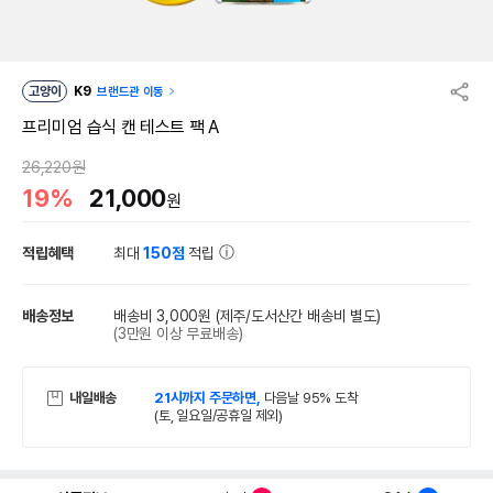
고양이
K9
브랜드관 이동
프리미엄 습식 캔 테스트 팩 A
26,220원
19%
21,000
원
적립혜택
최대
150점
적립
배송정보
배송비 3,000원
(제주/도서산간 배송비 별도)
(3만원 이상 무료배송)
내일배송
21시까지 주문하면,
다음날 95% 도착
(토, 일요일/공휴일 제외)