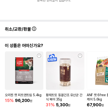
등록된 문의글이 없습니다.
본 제품은 어펫페어 단독 한정 키트 입니다.
구성품 (캐티맨 크리미츄 소진 → 짜먹는 캐츠랑으로 대체 출고됩니다.)
-
k9 캣 캔 비프 170g
-
보레알 캣 칠면조&송어 캔 156g
취소/교환/환불
-
로우즈 슈레디드 참치&연어 캔 85g
-
지위픽 캣 고등어 캔 85g
-
로투스 캣 그레인프리 돼지고기 파테 78g
이 상품은 어떠신가요?
-
[사조X어펫] 에이스 치킨참치 90g
-
go! 실리콘 습식 스푼
- [샘플]
로얄캐닌 캣 인도어 샘플 50g (썸네일 내 상품은 본품의 사진입니다.)
-
[샘플] 짜먹는 캐츠랑 2개입
상품 필수 정보
품명 및 모델명
어펫페어)프리미엄 샘플 테스트 팩 A
법에 의한 인증,허가 등을
오리젠 캣 피트앤트림 5.4kg
황제트릿 동결건조 유산균 간
ANF 캣 6fre
상품상세설명 참조
받았음을 확인할수 있는
식 북어 35g
케어 5.6kg
15%
96,200
원
경우 그에 대한 사항
31%
5,300
67,900
원
원