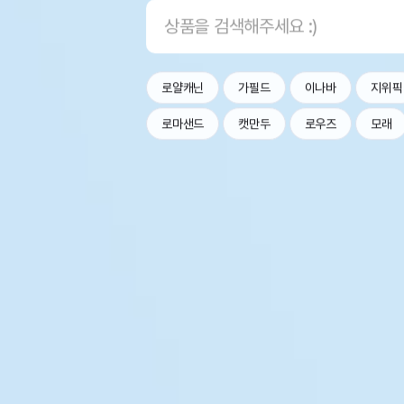
로얄캐닌
가필드
이나바
지위픽
로마샌드
캣만두
로우즈
모래