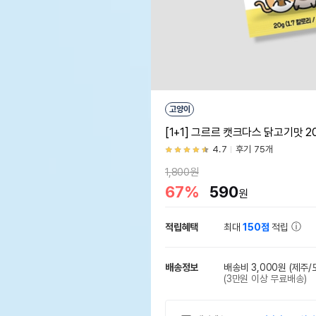
고양이
[1+1] 그르르 캣크다스 닭고기맛 2
4.7
후기 75개
1,800원
67%
590
원
적립혜택
최대
150점
적립
배송정보
배송비 3,000원
(제주/
(3만원 이상 무료배송)