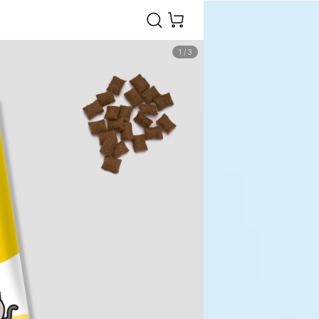
1
/
3