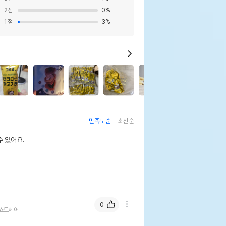
2
점
0
%
1
점
3
%
4
만족도순
최신순
 있어요.
0
쇼트헤어