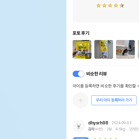
포토 후기
2
비슷한 리뷰
아이를 등록하면 비슷한 후기를 확인할 수
우리 아이 등록하러 가기
dhysrh98
2024.09.03
감자
(수컷)
2살
4.5kg
코리안