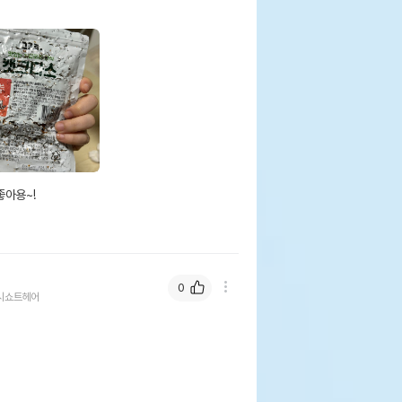
용~! 

0
시쇼트헤어