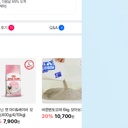
,
다음날 95% 도착
제외)
후기
Q&A
75
4
닌 캣 마더&베이비 모
바른벤토모래 6kg 모아보기
로얄캐닌 캣 인도어 4k
400g/4/10kg)
새 감소
20%
10,700
원
%
7,900
16%
55,000
원
원