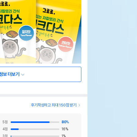
정보 더보기
후기작성하고 최대 150점 받기
5
점
80
%
4
점
16
%
3
점
1
%