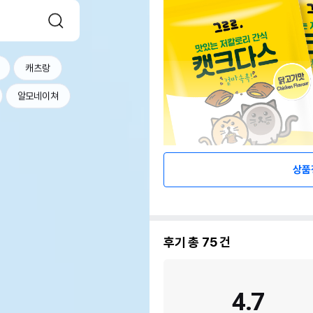
캐츠랑
알모네이쳐
상품
후기 총
75
건
4.7