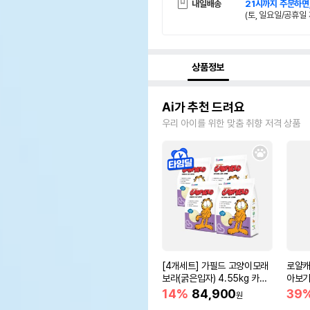
내일배송
21시까지 주문하면
(토, 일요일/공휴일 
상품정보
Ai가 추천 드려요
우리 아이를 위한 맞춤 취향 저격 상품
[4개세트] 가필드 고양이모래
로얄캐
보라(굵은입자) 4.55kg 카사
아보기(
바모래
14%
84,900
39
원