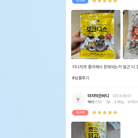
첫구매
지나치게 좋아해서 문제되는거 말곤 다 좋아
#상품후기
마지막은바다
2024.09.01
해리
(수컷)
1살
4.8kg
브리티
재구매