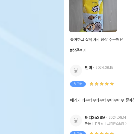
좋아하고 잘먹어서 항상 주문해요

#상품후기
민미
2024.08.15
첫구매
애기가 너무너무너무너무어무어무 좋아하
버디25289
2024.08.14
하늘
11개월
코리안쇼트헤어
첫구매