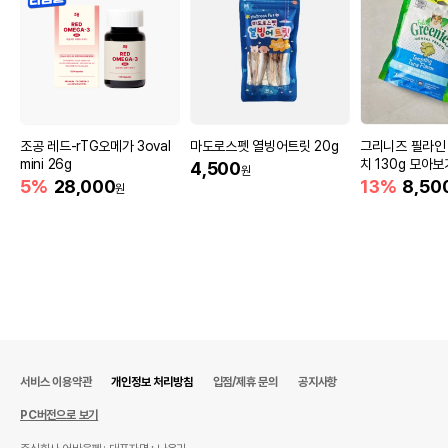
조공 레드-rTG오메가 3oval
마도로스펫 열빙어트릿 20g
그리니즈 필라인
mini 26g
치 130g 모아보
4,500
원
5%
28,000
13%
8,50
원
서비스 이용약관
개인정보 처리방침
입점/제휴 문의
공지사항
PC버전으로 보기