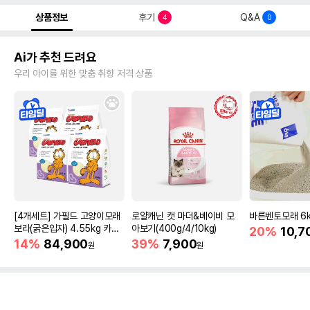
상품정보
후기
Q&A
4
0
Ai가 추천 드려요
우리 아이를 위한 맞춤 취향 저격 상품
[4개세트] 가필드 고양이모래
로얄캐닌 캣 마더&베이비 모
바른벤토모래 6
보라(굵은입자) 4.55kg 카사
아보기(400g/4/10kg)
20%
10,7
바모래
14%
84,900
39%
7,900
원
원