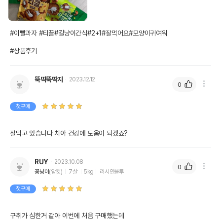
#이빨과자 #티끌#길냥이간식#2+1#잘먹어요#모양이귀여워

#상품후기
뚝딱뚝딱지
2023.12.12
0
첫구매
잘먹고 있습니다 치아 건강에 도움이 되겠죠?
RUY
2023.10.08
0
꽁냥이
(암컷)
7살
5kg
러시안블루
첫구매
구취가 심한거 같아 이번에 처음 구매했는데
