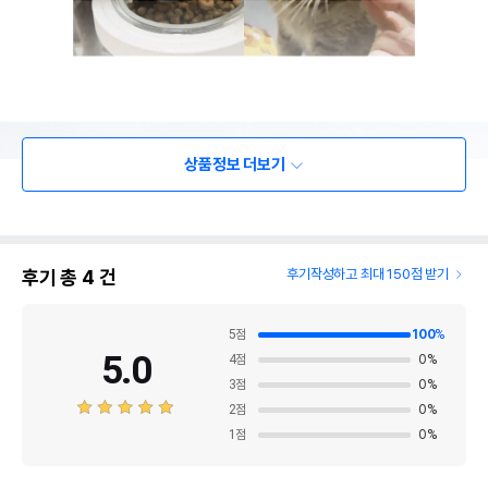
상품정보 더보기
후기 총
4
건
후기작성하고 최대 150점 받기
5
점
100
%
5.0
4
점
0
%
3
점
0
%
2
점
0
%
1
점
0
%