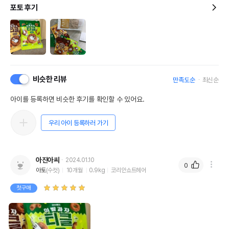
포토 후기
비슷한 리뷰
만족도순
최신순
아이를 등록하면 비슷한 후기를 확인할 수 있어요.
우리 아이 등록하러 가기
아진아씨
2024.01.10
0
아토
(수컷)
10개월
0.9kg
코리안쇼트헤어
첫구매