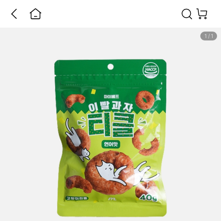
1
/
1