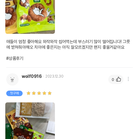
애들이 엄청 좋아해요 와작와작 씹어먹는데 부스러기 많이 떨어집니다! 그릇
에 받쳐줘야해오 치아에 좋은지는 아직 잘모르겠지만 왠지 좋울거같아요

#상품후기
wolf0916
2023.12.30
0
첫구매