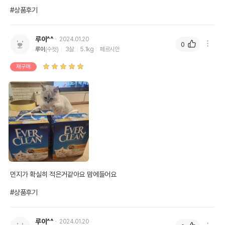
#상품후기
루이^^
2024.01.20
0
루이
(수컷)
3살
5.1kg
페르시안
재구매
먼지가 확실히 적은거같아요 맘에들어요

#상품후기
루이^^
2024.01.20