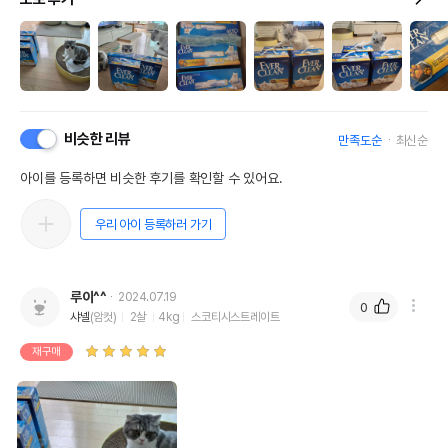
비슷한 리뷰
만족도순
최신순
아이를 등록하면 비슷한 후기를 확인할 수 있어요.
우리 아이 등록하러 가기
루이^^
2024.07.19
0
샤넬
(암컷)
2살
4kg
스코티시스트레이트
재구매