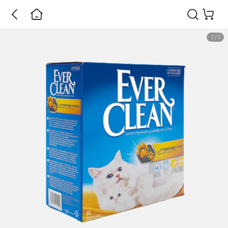
1
/
1