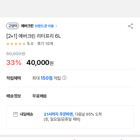
고양이
에버크린
브랜드관 이동
[2+1] 에버크린 리터프리 6L
5.0
후기 10개
60,000원
33%
40,000
원
적립혜택
최대
150점
적립
배송정보
무료배송
내일배송
21시까지 주문하면,
다음날 95% 도착
(토, 일요일/공휴일 제외)