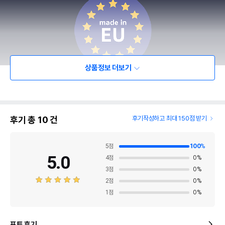
상품정보 더보기
후기 총
10
건
후기작성하고 최대 150점 받기
5
점
100
%
5.0
4
점
0
%
3
점
0
%
2
점
0
%
1
점
0
%
포토 후기