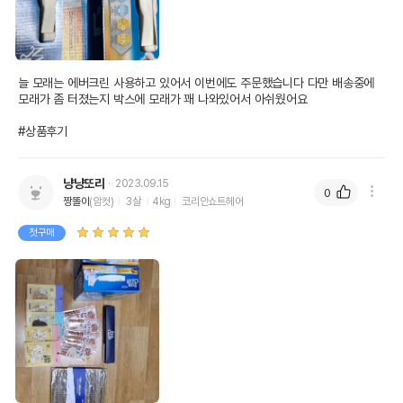
늘 모래는 에버크린 사용하고 있어서 이번에도 주문했습니다 다만 배송중에 
모래가 좀 터졌는지 박스에 모래가 꽤 나와있어서 아쉬웠어요

#상품후기
냥냥또리
2023.09.15
0
짱똘이
(암컷)
3살
4kg
코리안쇼트헤어
첫구매