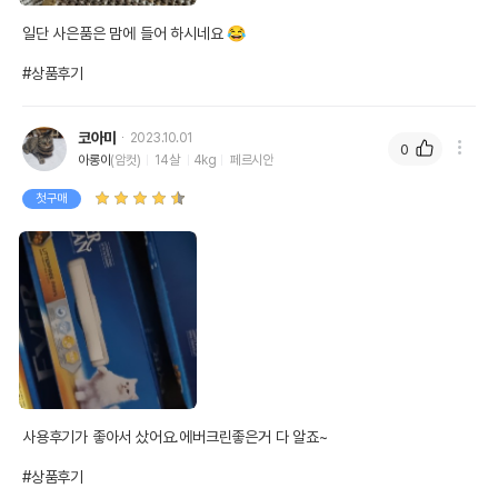
일단 사은품은 맘에 들어 하시네요 😂

#상품후기
코아미
2023.10.01
0
아롱이
(암컷)
14살
4kg
페르시안
첫구매
사용후기가 좋아서 샀어요.에버크린좋은거 다 알죠~

#상품후기