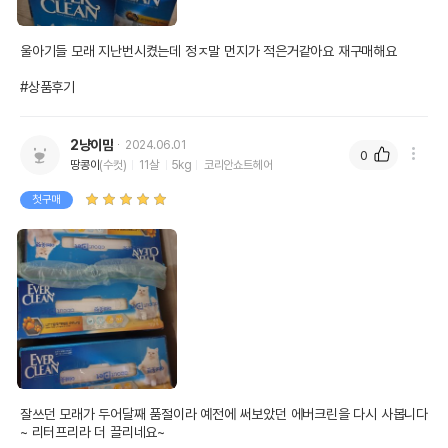
울아기들 모래 지난번시켰는데 정ㅈ말 먼지가 적은거같아요 재구매해요

#상품후기
2냥이맘
2024.06.01
0
땅콩이
(수컷)
11살
5kg
코리안쇼트헤어
첫구매
잘쓰던 모래가 두어달째 품절이라 예전에 써보았던 에버크린을 다시 사봅니다
~ 리터프리라 더 끌리네요~
