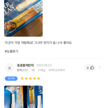
이곳이 가장 저렴해요! 그나마 먼지가 덜 나서 좋아요

#상품후기
포포뭉치민지
2023.09.23
0
민지
(암컷)
1살
3.9kg
코리안쇼트헤어
첫구매