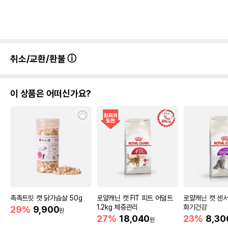
취소/교환/환불
이 상품은 어떠신가요?
촉촉트릿 캣 닭가슴살 50g
로얄캐닌 캣 FIT 피트 어덜트
로얄캐닌 캣 센서
1.2kg 체중관리
화기건강
29%
9,900
원
27%
18,040
23%
8,30
원