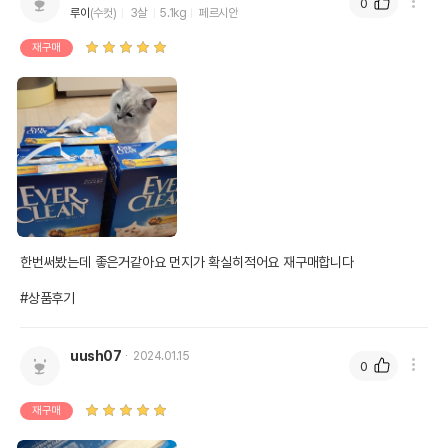
0
루이
(수컷)
3살
5.1kg
페르시안
재구매
한번써봤는데 좋은거같아요 먼지가 확실히적어요 재구매합니다

#상품후기
uush07
2024.01.15
0
재구매