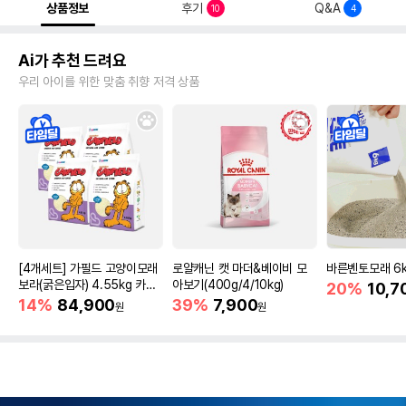
상품정보
후기
Q&A
10
4
Ai가 추천 드려요
우리 아이를 위한 맞춤 취향 저격 상품
[4개세트] 가필드 고양이모래
로얄캐닌 캣 마더&베이비 모
바른벤토모래 6
보라(굵은입자) 4.55kg 카사
아보기(400g/4/10kg)
20%
10,7
바모래
14%
84,900
39%
7,900
원
원