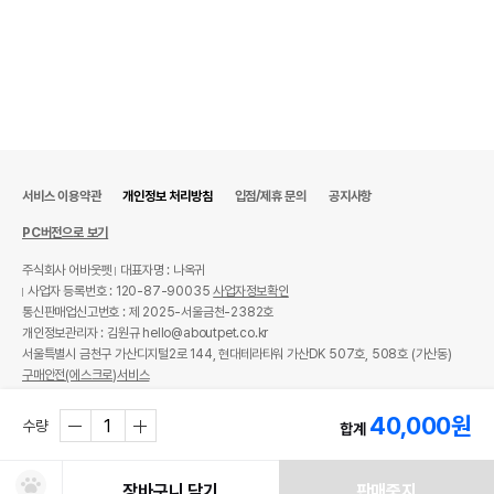
서비스 이용약관
개인정보 처리방침
입점/제휴 문의
공지사항
PC버전으로 보기
주식회사 어바웃펫
대표자명 : 나옥귀
사업자 등록번호 : 120-87-90035
사업자정보확인
통신판매업신고번호 : 제 2025-서울금천-2382호
개인정보관리자 : 김원규 hello@aboutpet.co.kr
서울특별시 금천구 가산디지털2로 144, 현대테라타워 가산DK 507호, 508호 (가산동)
구매안전(에스크로)서비스
© copyright (c) www.aboutpet.co.kr all rights reserved.
40,000
원
수량
합계
장바구니 담기
판매중지