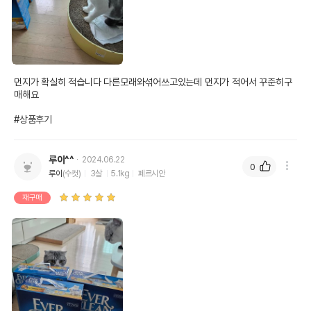
먼지가 확실히 적습니다 다른모래와섞어쓰고있는데 먼지가 적어서 꾸준히구
매해요

#상품후기
루이^^
2024.06.22
0
루이
(수컷)
3살
5.1kg
페르시안
재구매