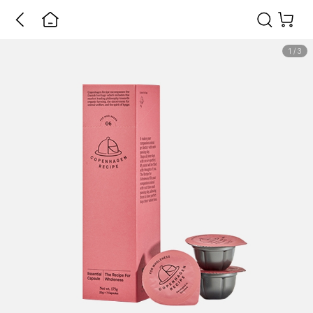
1
/
3