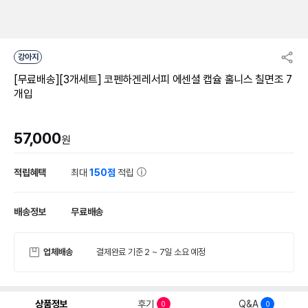
강아지
[무료배송][3개세트] 코펜하겐레서피 에센셜 캡슐 홀니스 칠면조 7
개입
57,000
원
적립혜택
최대
150점
적립
배송정보
무료배송
업체배송
결제완료 기준 2 ~ 7일 소요 예정
상품정보
후기
Q&A
0
0