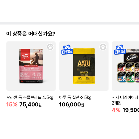
이 상품은 어떠신가요?
오리젠 독 스몰브리드 4.5kg
아투 독 칠면조 5kg
시저 버라이어티 
2개입
15%
75,400
106,000
원
원
4%
19,50