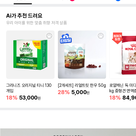
Ai가 추천 드려요
우리 아이를 위한 맞춤 취향 저격 상품
그리니즈 오리지널 티니 130
[2개세트] 리얼트릿 한우 50g
로얄캐닌 독 미디
개입
kg 중형견 면역
28%
5,000
원
18%
53,000
18%
84,9
원