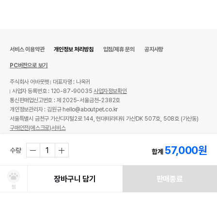
서비스 이용약관
개인정보 처리방침
입점/제휴 문의
공지사항
PC버전으로 보기
주식회사 어바웃펫
대표자명 : 나옥귀
사업자 등록번호 : 120-87-90035
사업자정보확인
통신판매업신고번호 : 제 2025-서울금천-2382호
개인정보관리자 : 김원규 hello@aboutpet.co.kr
서울특별시 금천구 가산디지털2로 144, 현대테라타워 가산DK 507호, 508호 (가산동)
구매안전(에스크로)서비스
© copyright (c) www.aboutpet.co.kr all rights reserved.
57,000
원
수량
합계
장바구니 담기
판매종료
찜
처방사료 주문 시 확인해주세요!
쿠폰보기
적립혜택
취소/ 교환/ 환불
유통기한 임박 상품
최저가 도전 상품
AI검색
AI검색