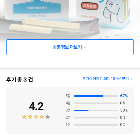
상품정보 더보기
후기 총
3
건
후기작성하고 최대 150점 받기
5
점
67
%
4.2
4
점
0
%
3
점
33
%
2
점
0
%
1
점
0
%