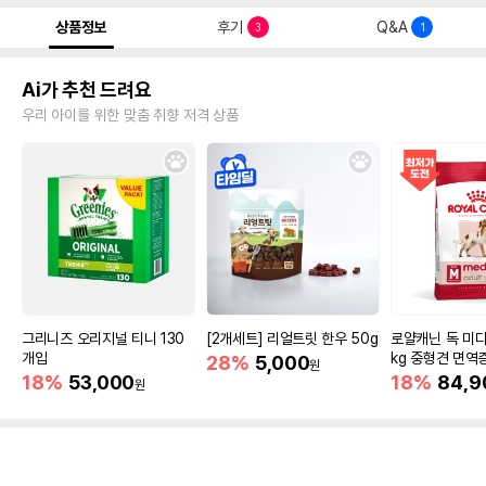
상품정보
후기
Q&A
3
1
Ai가 추천 드려요
우리 아이를 위한 맞춤 취향 저격 상품
그리니즈 오리지널 티니 130
[2개세트] 리얼트릿 한우 50g
로얄캐닌 독 미디
개입
kg 중형견 면역
28%
5,000
원
18%
53,000
18%
84,9
원