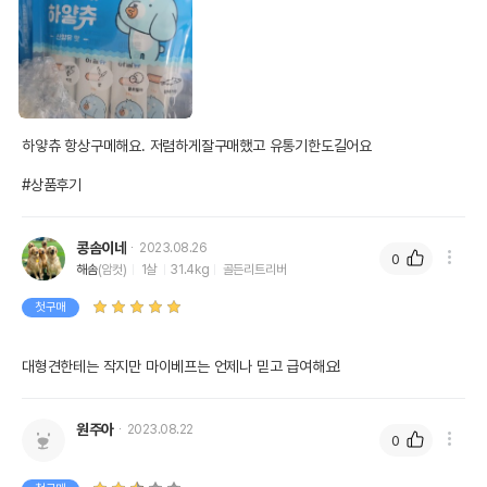
하얗츄 항상구메해요. 저렴하게잘구매했고 유통기한도길어요

#상품후기
콩솜이네
2023.08.26
0
해솜
(암컷)
1살
31.4kg
골든리트리버
첫구매
대형견한테는 작지만 마이베프는 언제나 믿고 급여해요!
원주아
2023.08.22
0