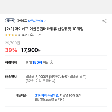
강아지
마이베프
브랜드관 이동
[2+1] 마이베프 이빨은원래하얗츄 산양유맛 10개입
4.2
후기 3개
29,700원
39%
17,900
원
적립혜택
최대
150점
적립
배송정보
배송비 3,000원
(제주/도서산간 배송비 별도)
(3만원 이상 무료배송)
내일배송
21시까지 주문하면,
다음날 95% 도착
(토, 일요일/공휴일 제외)