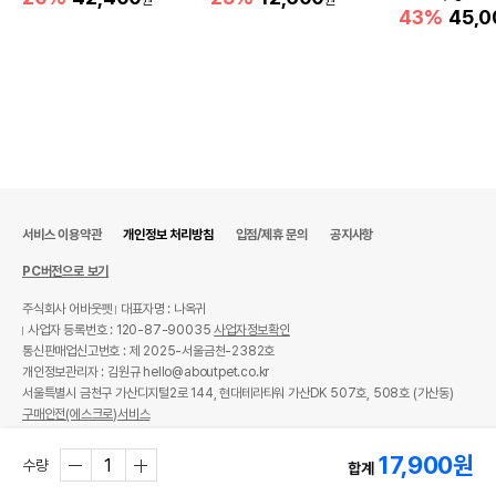
원
원
43%
45,0
서비스 이용약관
개인정보 처리방침
입점/제휴 문의
공지사항
PC버전으로 보기
주식회사 어바웃펫
대표자명 : 나옥귀
사업자 등록번호 : 120-87-90035
사업자정보확인
통신판매업신고번호 : 제 2025-서울금천-2382호
개인정보관리자 : 김원규 hello@aboutpet.co.kr
서울특별시 금천구 가산디지털2로 144, 현대테라타워 가산DK 507호, 508호 (가산동)
구매안전(에스크로)서비스
© copyright (c) www.aboutpet.co.kr all rights reserved.
17,900
원
수량
합계