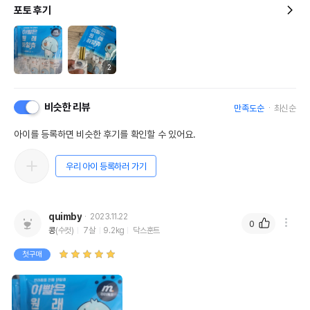
포토 후기
2
비슷한 리뷰
만족도순
최신순
아이를 등록하면 비슷한 후기를 확인할 수 있어요.
우리 아이 등록하러 가기
quimby
2023.11.22
0
콩
(수컷)
7살
9.2kg
닥스훈트
첫구매