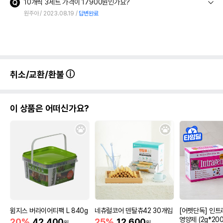
10개씩 3세트 가격이 17900원인가요?
원주아
2023.08.19
답변완료
취소/교환/환불
이 상품은 어떠신가요?
윔지스 버라이어티팩 L 840g
네츄럴코어 덴탈츄42 30개입
[어펫단독] 인트
영양제 (2g*200
20%
42,400
25%
12,600