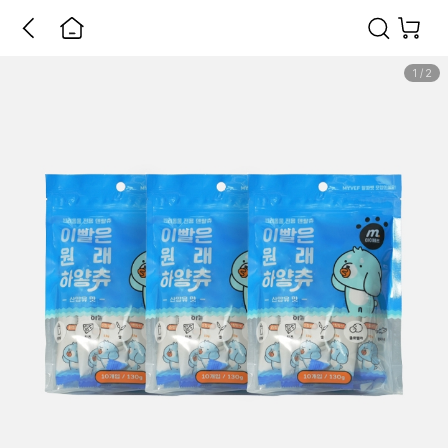
1
/
2