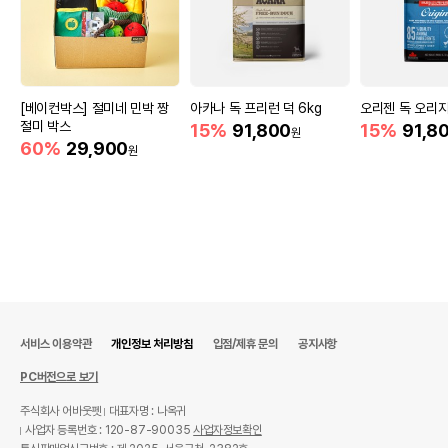
[베이컨박스] 절미네 민박 짱
아카나 독 프리런 덕 6kg
오리젠 독 오리지
절미 박스
15%
91,800
15%
91,8
원
60%
29,900
원
서비스 이용약관
개인정보 처리방침
입점/제휴 문의
공지사항
PC버전으로 보기
주식회사 어바웃펫
대표자명 : 나옥귀
사업자 등록번호 : 120-87-90035
사업자정보확인