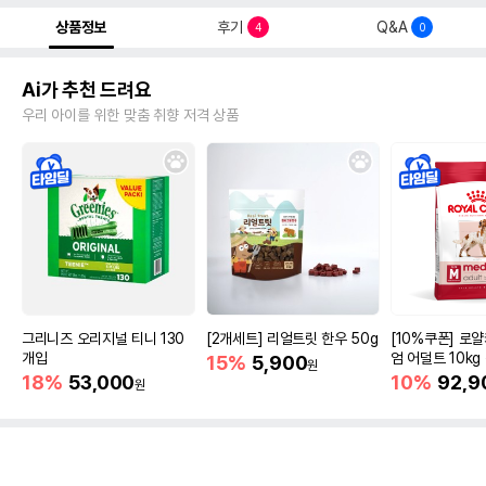
상품정보
후기
Q&A
4
0
Ai가 추천 드려요
우리 아이를 위한 맞춤 취향 저격 상품
그리니즈 오리지널 티니 130
[2개세트] 리얼트릿 한우 50g
[10%쿠폰] 로
개입
엄 어덜트 10kg
15%
5,900
원
증진
18%
53,000
10%
92,9
원