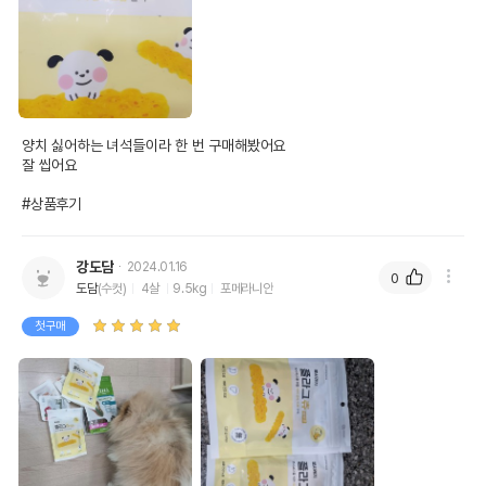
양치 싫어하는 녀석들이라 한 번 구매해봤어요

잘 씹어요

#상품후기
강도담
2024.01.16
0
도담
(수컷)
4살
9.5kg
포메라니안
첫구매