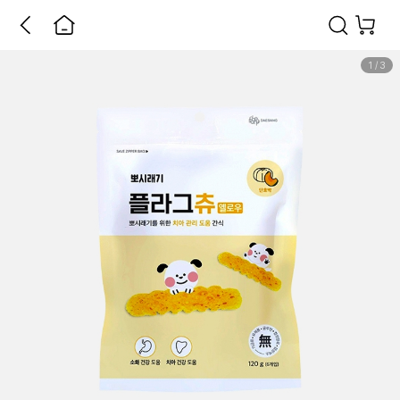
1
/
3