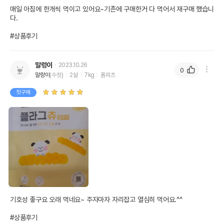
매일 아침에 한개씩 먹이고 있어요~기존에 구매한거 다 먹어서 재구매 했습니
다.

#상품후기
말렁이
2023.10.26
0
말랑이
(수컷)
2살
7kg
폼피츠
첫구매
기호성 좋구요 오래 먹네요~ 주자마자 자리잡고 열심히 먹어요.^^

#상품후기