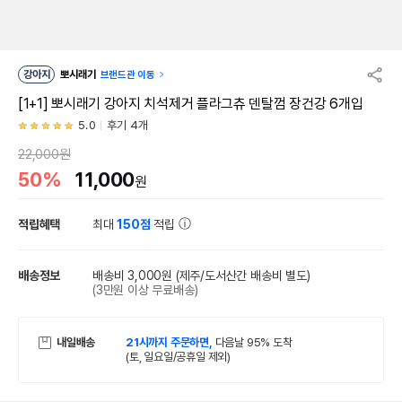
강아지
뽀시래기
브랜드관 이동
[1+1] 뽀시래기 강아지 치석제거 플라그츄 덴탈껌 장건강 6개입
5.0
후기 4개
22,000원
50%
11,000
원
적립혜택
최대
150점
적립
배송정보
배송비 3,000원
(제주/도서산간 배송비 별도)
(3만원 이상 무료배송)
내일배송
21시까지 주문하면,
다음날 95% 도착
(토, 일요일/공휴일 제외)