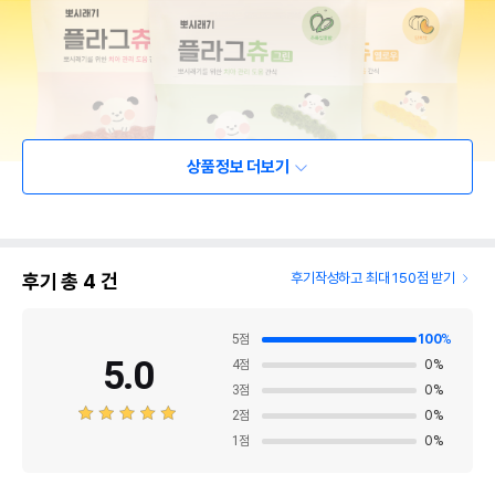
상품정보 더보기
후기 총
4
건
후기작성하고 최대 150점 받기
5
점
100
%
5.0
4
점
0
%
3
점
0
%
2
점
0
%
1
점
0
%