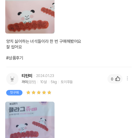
양치 싫어하는 녀석들이라 한 번 구매해봤어요

잘 씹어요

#상품후기
티탄미
2024.01.23
0
까미
(암컷)
10살
5kg
토이푸들
첫구매