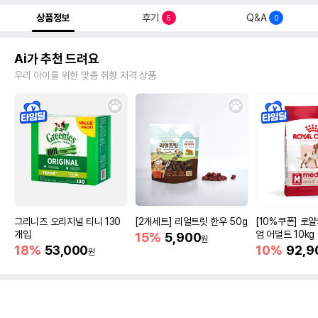
상품정보
후기
Q&A
5
0
Ai가 추천 드려요
우리 아이를 위한 맞춤 취향 저격 상품
그리니즈 오리지널 티니 130
[2개세트] 리얼트릿 한우 50g
[10%쿠폰] 로
개입
엄 어덜트 10kg
15%
5,900
원
증진
18%
53,000
10%
92,9
원