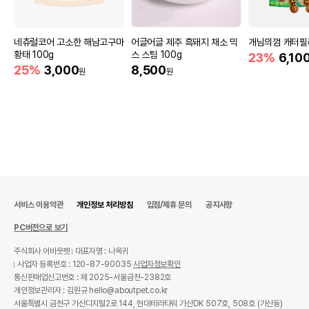
네츄럴코어 고소한 해남고구마
어글어글 제주 흑돼지 채소 믹
개님의껌 캐터필
황태 100g
스 스팀 100g
23%
6,10
25%
3,000
8,500
원
원
서비스 이용약관
개인정보 처리방침
입점/제휴 문의
공지사항
PC버전으로 보기
주식회사 어바웃펫
대표자명 : 나옥귀
사업자 등록번호 : 120-87-90035
사업자정보확인
통신판매업신고번호 : 제 2025-서울금천-2382호
개인정보관리자 : 김원규 hello@aboutpet.co.kr
서울특별시 금천구 가산디지털2로 144, 현대테라타워 가산DK 507호, 508호 (가산동)