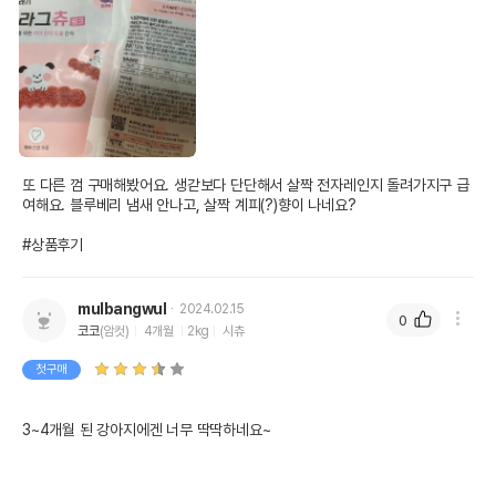
또 다른 껌 구매해봤어요. 생갇보다 단단해서 살짝 전자레인지 돌려가지구 급
여해요. 블루베리 냄새 안나고, 살짝 계피(?)향이 나네요?

#상품후기
mulbangwul
2024.02.15
0
코코
(암컷)
4개월
2kg
시츄
첫구매
3~4개월 된 강아지에겐 너무 딱딱하네요~