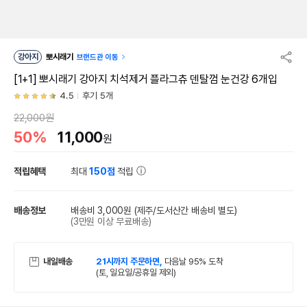
강아지
뽀시래기
브랜드관 이동
[1+1] 뽀시래기 강아지 치석제거 플라그츄 덴탈껌 눈건강 6개입
4.5
후기 5개
22,000원
50%
11,000
원
적립혜택
최대
150점
적립
배송정보
배송비 3,000원
(제주/도서산간 배송비 별도)
(3만원 이상 무료배송)
내일배송
21시까지 주문하면,
다음날 95% 도착
(토, 일요일/공휴일 제외)