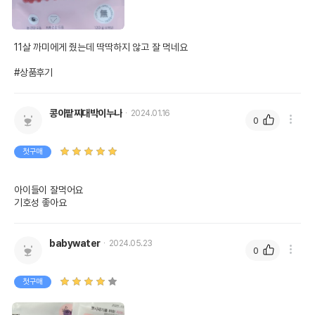
11살 까미에게 줬는데 딱딱하지 않고 잘 먹네요

#상품후기
콩이팥찌대박이누나
2024.01.16
0
첫구매
아이들이 잘먹어요

기호성 좋아요
babywater
2024.05.23
0
첫구매