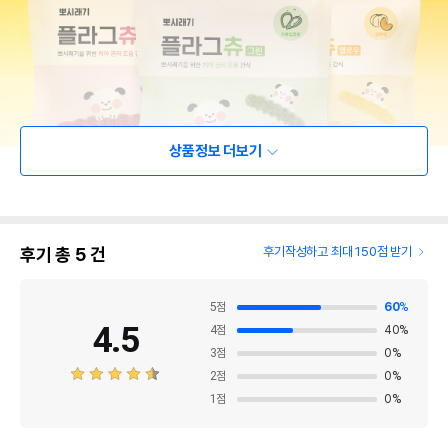
상품정보 더보기
후기 총
5
건
후기작성하고 최대 150점 받기
5
점
60
%
4.5
4
점
40
%
3
점
0
%
2
점
0
%
1
점
0
%