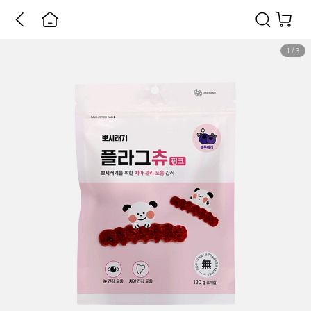
1
/
3