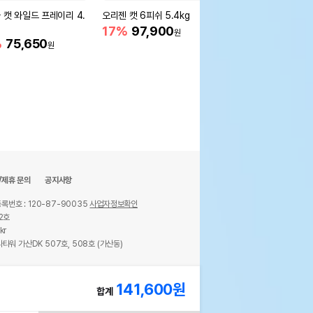
 캣 와일드 프레이리 4.
오리젠 캣 6피쉬 5.4kg
로얄캐닌 캣 인도어 1.2
냄새 감소
17%
97,900
원
%
75,650
21%
19,600
원
원
/제휴 문의
공지사항
록번호 : 120-87-90035
사업자정보확인
2호
kr
타워 가산DK 507호, 508호 (가산동)
ights reserved.
141,600
원
합계