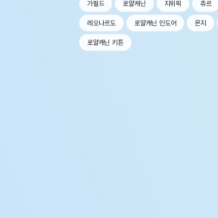
가필드
로얄캐닌
지위픽
츄르
레오나르도
로얄캐닌 인도어
몬지
로얄캐닌 키튼