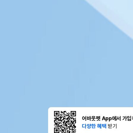
어바웃펫 App에서 가입
다양한 혜택
받기