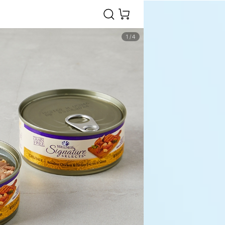
1
/
4