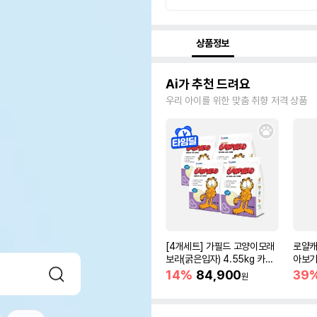
상품정보
Ai가 추천 드려요
우리 아이를 위한 맞춤 취향 저격 상품
[4개세트] 가필드 고양이모래
로얄캐
보라(굵은입자) 4.55kg 카사
아보기(
바모래
14%
84,900
39
원