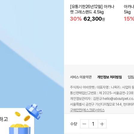
[유통기한26년12월] 아카나
아카나
캣 그래스랜드 4.5kg
5kg
30%
62,300
15
원
서비스 이용약관
개인정보 처리방침
입점
주식회사 어바웃펫
대표자명 : 나옥귀
사업자 등
통신판매업신고번호 : 제 2025-서울금천-238
개인정보관리자 : 김원규 hello@aboutpet.co.
서울특별시 금천구 가산디지털2로 144, 현대테라
구매안전(에스크로)서비스
© copyright (c) www.aboutpet.co.kr all r
하고
수량