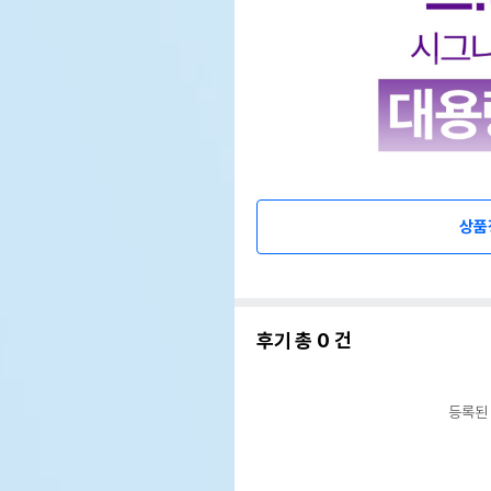
상품
후기 총
0
건
등록된