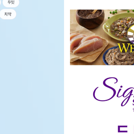
두잇
치약