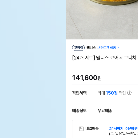
고양이
웰니스
브랜드관 이동
[24개 세트] 웰니스 코어 시그니쳐
141,600
원
적립혜택
최대
150점
적립
배송정보
무료배송
내일배송
21시까지 주문하면
(토, 일요일/공휴일 