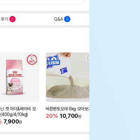
후기
Q&A
0
0
닌 캣 마더&베이비 모
바른벤토모래 6kg 모아보기
로얄캐닌 캣 인도어 4k
400g/4/10kg)
새 감소
20%
10,700
원
%
7,900
16%
55,000
원
원