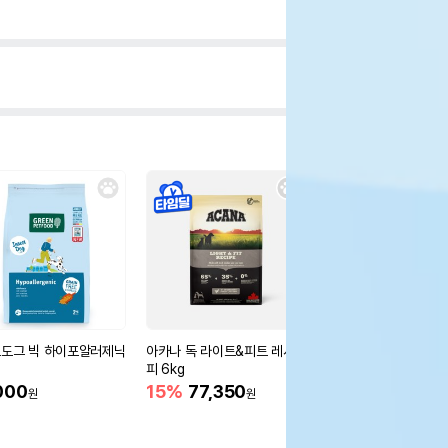
도그 빅 하이포알러제닉
아카나 독 라이트&피트 레시
아카나 독 라이트&피트
피 6kg
피 2kg
000
15%
77,350
10%
34,200
원
원
원