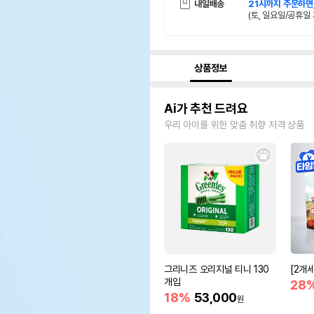
내일배송
21시까지 주문하면
(토, 일요일/공휴일 
상품정보
Ai가 추천 드려요
우리 아이를 위한 맞춤 취향 저격 상품
그리니즈 오리지널 티니 130
[2개
개입
28
18%
53,000
원