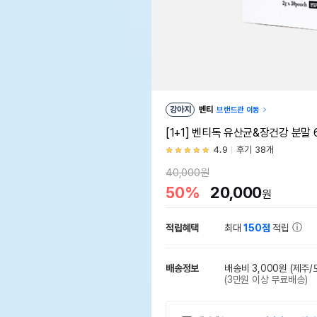
강아지
벤티
브랜드관 이동
[1+1] 벤티독 유산균&장건강 분말 6
4.9
후기 38개
40,000원
50%
20,000
원
적립혜택
최대
150점
적립
배송정보
배송비 3,000원
(제주/
(3만원 이상 무료배송)