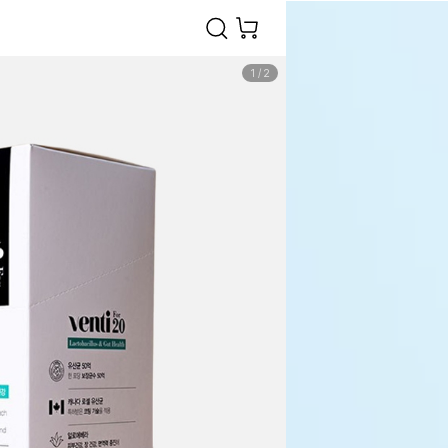
1
/
2