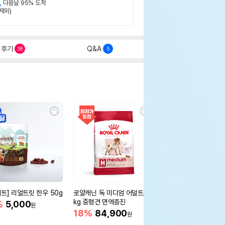
,
다음날 95% 도착
제외)
후기
Q&A
38
5
세트] 리얼트릿 한우 50g
로얄캐닌 독 미디엄 어덜트 10
오리젠 독 스몰브리드 4
kg 중형견 면역증진
%
5,000
15%
75,400
원
원
18%
84,900
원