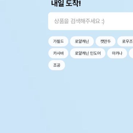
내일 도착!
가필드
로얄캐닌
캣만두
로우즈
카사바
로얄캐닌 인도어
아카나
조공