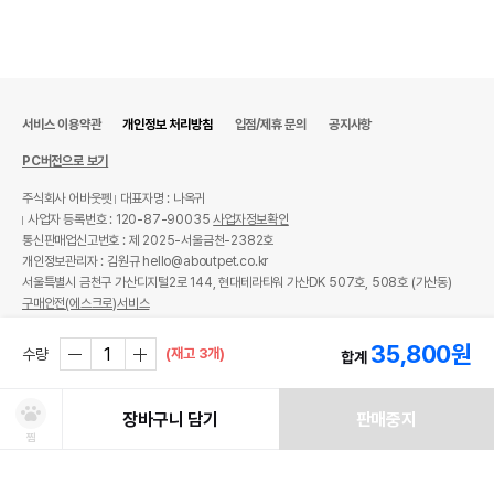
서비스 이용약관
개인정보 처리방침
입점/제휴 문의
공지사항
PC버전으로 보기
주식회사 어바웃펫
대표자명 : 나옥귀
사업자 등록번호 : 120-87-90035
사업자정보확인
통신판매업신고번호 : 제 2025-서울금천-2382호
개인정보관리자 : 김원규 hello@aboutpet.co.kr
서울특별시 금천구 가산디지털2로 144, 현대테라타워 가산DK 507호, 508호 (가산동)
구매안전(에스크로)서비스
© copyright (c) www.aboutpet.co.kr all rights reserved.
35,800
원
(재고 3개)
수량
합계
장바구니 담기
판매중지
찜
쿠폰보기
적립혜택
취소/ 교환/ 환불
유통기한 임박 상품
최저가 도전 상품