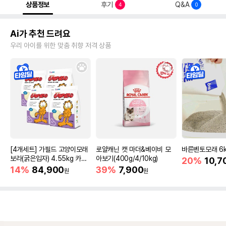
상품정보
후기
Q&A
4
0
Ai가 추천 드려요
우리 아이를 위한 맞춤 취향 저격 상품
[4개세트] 가필드 고양이모래
로얄캐닌 캣 마더&베이비 모
바른벤토모래 6
보라(굵은입자) 4.55kg 카사
아보기(400g/4/10kg)
20%
10,7
바모래
14%
84,900
39%
7,900
원
원