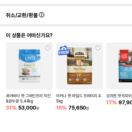
취소/교환/환불
이 상품은 어떠신가요?
퓨어비타 캣 그레인프리 치킨
아카나 캣 와일드 프레이리 4.
오리젠 캣 6피쉬 
&완두콩 5.44kg
5kg
17%
97,9
31%
53,000
15%
75,650
원
원