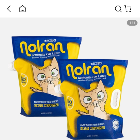
1
/
1