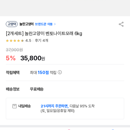
고양이
놀란고양이
브랜드관 이동
[2개세트] 놀란고양이 벤토나이트모래 6kg
4.5
후기 4개
37,900원
5%
35,800
원
적립혜택
최대
150점
적립
배송정보
무료배송
내일배송
21시까지 주문하면,
다음날 95% 도착
(토, 일요일/공휴일 제외)