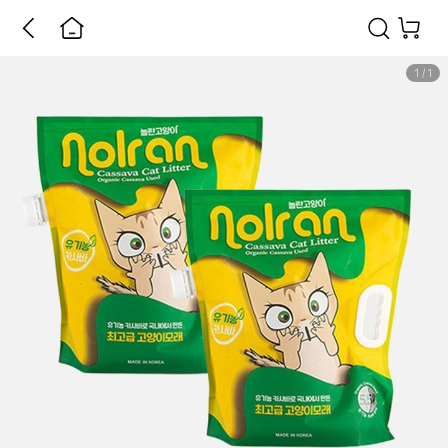
1
/
1