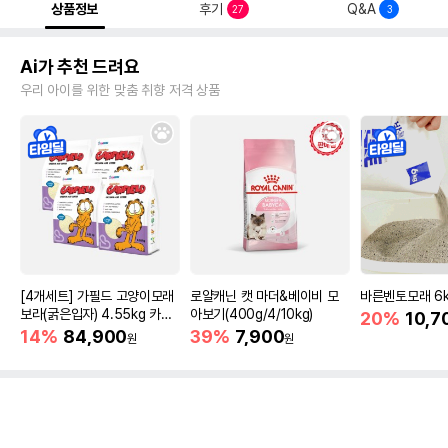
상품정보
후기
Q&A
27
3
Ai가 추천 드려요
우리 아이를 위한 맞춤 취향 저격 상품
[4개세트] 가필드 고양이모래
로얄캐닌 캣 마더&베이비 모
바른벤토모래 6
보라(굵은입자) 4.55kg 카사
아보기(400g/4/10kg)
20%
10,7
바모래
14%
84,900
39%
7,900
원
원