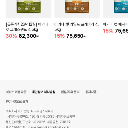
[유통기한26년12월] 아카나
아카나 캣 와일드 프레이리 4.
아카나 캣 패시피카
캣 그래스랜드 4.5kg
5kg
15%
75,6
30%
62,300
15%
75,650
원
원
서비스 이용약관
개인정보 처리방침
입점/제휴 문의
공지사항
PC버전으로 보기
주식회사 어바웃펫
대표자명 : 나옥귀
사업자 등록번호 : 120-87-90035
사업자정보확인
통신판매업신고번호 : 제 2025-서울금천-2382호
개인정보관리자 : 김원규 hello@aboutpet.co.kr