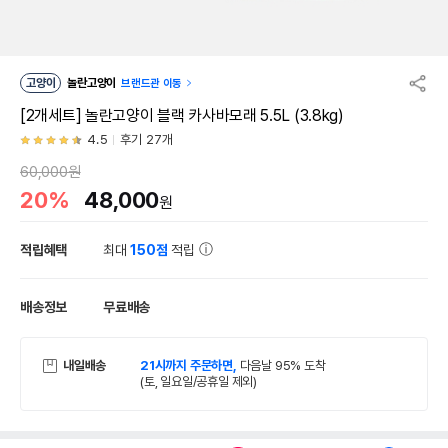
고양이
놀란고양이
브랜드관 이동
[2개세트] 놀란고양이 블랙 카사바모래 5.5L (3.8kg)
4.5
후기 27개
60,000원
20%
48,000
원
적립혜택
최대
150점
적립
배송정보
무료배송
내일배송
21시까지 주문하면,
다음날 95% 도착
(토, 일요일/공휴일 제외)