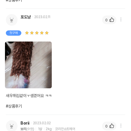
#상품후기
포도냥
2023.02.11
0
첫구매
새우튀김같이ㅜ생겼어요 ㅋㅋ

#상품후기
Borii
2023.02.02
0
보리
(수컷)
1살
2kg
코리안쇼트헤어