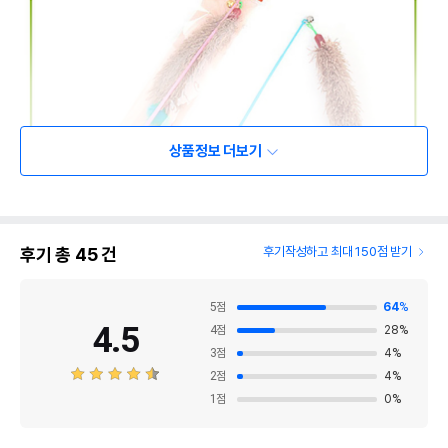
상품정보 더보기
후기 총
45
건
후기작성하고 최대 150점 받기
5
점
64
%
4.5
4
점
28
%
3
점
4
%
2
점
4
%
1
점
0
%