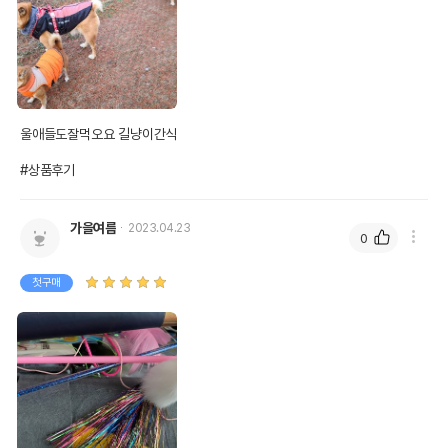
울애들도잘먹오요 길냥이간식

#상품후기
가을여름
2023.04.23
0
첫구매