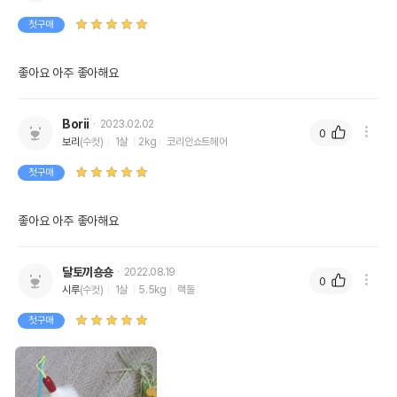
첫구매
좋아요 아주 좋아해요
Borii
2023.02.02
0
보리
(수컷)
1살
2kg
코리안쇼트헤어
첫구매
좋아요 아주 좋아해요
달토끼숑숑
2022.08.19
0
시루
(수컷)
1살
5.5kg
랙돌
첫구매