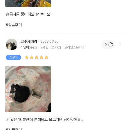
솜뭉치를 좋아해요 잘 놀아요

#상품후기
코숏세마리
2023.03.26
0
까망이
(수컷)
9개월
2.7kg
코리안쇼트헤어
첫구매
저 털은 10분만에 분해되고 물고기만 남아잇어요..
