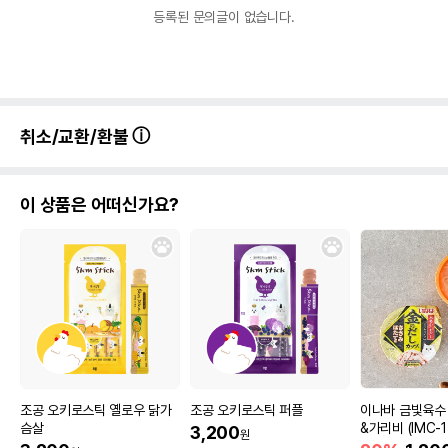
등록된 문의글이 없습니다.
취소/교환/환불
이 상품은 어떠신가요?
조공 오키로스틱 옐로우 닭가
조공 오키로스틱 퍼플
이나바 금빛육수
슴살
&가리비 (IMC-1
3,200
원