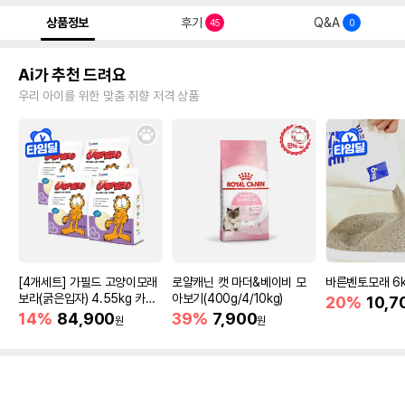
상품정보
후기
Q&A
45
0
Ai가 추천 드려요
우리 아이를 위한 맞춤 취향 저격 상품
[4개세트] 가필드 고양이모래
로얄캐닌 캣 마더&베이비 모
바른벤토모래 6
보라(굵은입자) 4.55kg 카사
아보기(400g/4/10kg)
20%
10,7
바모래
14%
84,900
39%
7,900
원
원