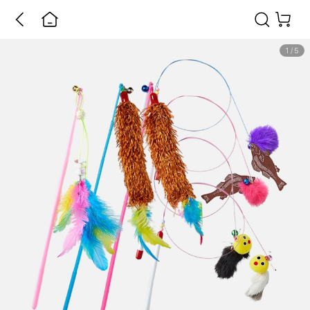
1
/
5