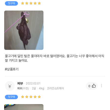
첫구매
물고기에 달린 털은 물자마자 바로 떨어졌어요. 물고기는 너무 좋아해서 아직 
잘 가지고 놀아요.

#상품후기
찌부
2022.02.01
0
찌부
(수컷)
2살
4kg
코리안쇼트헤어
첫구매