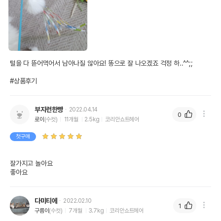
털을 다 뜯어먹어서 남아나질 않아요! 똥으로 잘 나오겠죠 걱정 하..^^;;

#상품후기
부지런한빵
2022.04.14
0
로이
(수컷)
11개월
2.5kg
코리안쇼트헤어
첫구매
잘가지고 놀아요

좋아요
다미티에
2022.02.10
1
구름이
(수컷)
7개월
3.7kg
코리안쇼트헤어