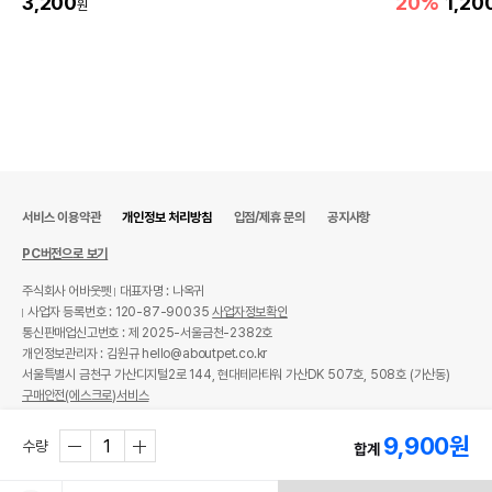
3,200
20%
1,20
원
서비스 이용약관
개인정보 처리방침
입점/제휴 문의
공지사항
PC버전으로 보기
주식회사 어바웃펫
대표자명 : 나옥귀
사업자 등록번호 : 120-87-90035
사업자정보확인
통신판매업신고번호 : 제 2025-서울금천-2382호
개인정보관리자 : 김원규 hello@aboutpet.co.kr
서울특별시 금천구 가산디지털2로 144, 현대테라타워 가산DK 507호, 508호 (가산동)
구매안전(에스크로)서비스
© copyright (c) www.aboutpet.co.kr all rights reserved.
9,900
원
수량
합계