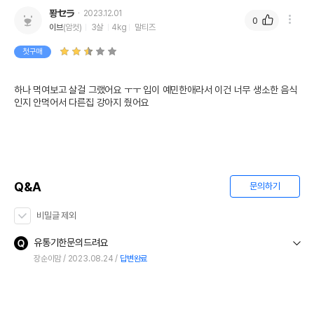
퐝セラ
2023.12.01
0
이브
(암컷)
3살
4kg
말티즈
첫구매
하나 먹여보고 살걸 그랬어요 ㅜㅜ 입이 예민한애라서 이건 너무 생소한 음식
인지 안먹어서 다른집 강아지 줬어요
Q&A
문의하기
비밀글 제외
유통기한문의드려요
장순이맘
2023.08.24
답변완료