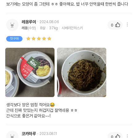
보기에는 모양이 좀 그런데 ㅎㅎ 좋아해요. 밥 너무 안먹을때 한번씩 줍니다
레옹루이
2024.08.06
0
레옹
(수컷)
8살
37kg
시베리안허스키
첫구매
생각보다 양은 엄청 적어요😂

근데 진짜 맛있는지 허겁지겁 잘먹네용 ㅎㅎ 

간식으로 좋은거 같아요~~!
코카하루
2023.08.11
0