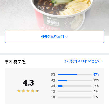
상품정보 더보기
후기 총
7
건
후기작성하고 최대 150점 받기
5
점
57
%
4.3
4
점
29
%
3
점
14
%
2
점
0
%
1
점
0
%