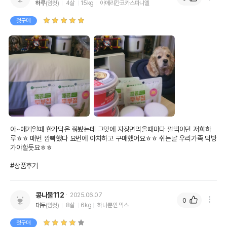
하루
(암컷)
4살
15kg
아메리칸코카스파니엘
첫구매
아~애기일때 한가닥은 줘봤는데 그맛에 자장면먹을때마다 껄떡이던 저희하
루ㅎㅎ 매번 깜빡했다 요번에 아차하고 구매했어요ㅎㅎ 쉬는날 우리가족 먹방
가야할듯요ㅎㅎ

#상품후기
콩나물112
2025.06.07
0
대두
(암컷)
8살
6kg
하나뿐인 믹스
첫구매