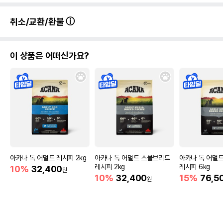
취소/교환/환불
이 상품은 어떠신가요?
아카나 독 어덜트 레시피 2kg
아카나 독 어덜트 스몰브리드
아카나 독 어덜
레시피 2kg
레시피 6kg
10%
32,400
원
10%
32,400
15%
76,5
원