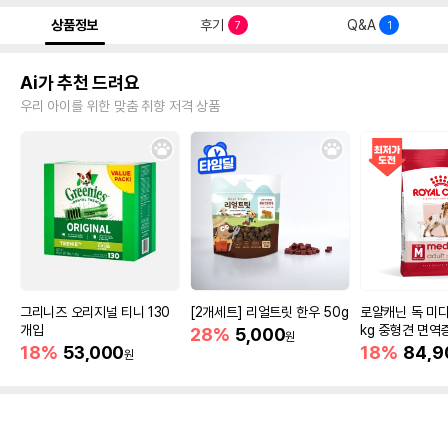
상품정보
후기
Q&A
7
1
Ai가 추천 드려요
우리 아이를 위한 맞춤 취향 저격 상품
그리니즈 오리지널 티니 130
[2개세트] 리얼트릿 한우 50g
로얄캐닌 독 미디
개입
kg 중형견 면역
28%
5,000
원
18%
53,000
18%
84,9
원