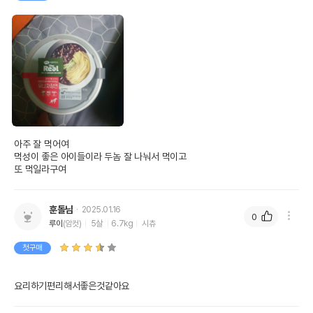
아주 잘 먹어여

먹성이 좋은 아이들이라 두놈 잘 나눠서 먹이고 

또 먹일라구여
훈돌님
2025.01.16
0
루이
(암컷)
5살
6.7kg
시츄
첫구매
요리하기편리해서좋은것같아요