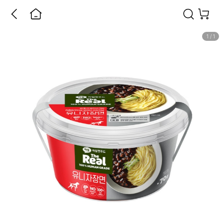
1
/
1