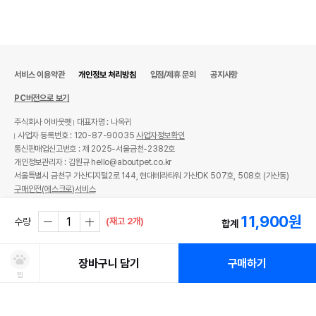
서비스 이용약관
개인정보 처리방침
입점/제휴 문의
공지사항
PC버전으로 보기
주식회사 어바웃펫
대표자명 : 나옥귀
사업자 등록번호 : 120-87-90035
사업자정보확인
통신판매업신고번호 : 제 2025-서울금천-2382호
개인정보관리자 : 김원규 hello@aboutpet.co.kr
서울특별시 금천구 가산디지털2로 144, 현대테라타워 가산DK 507호, 508호 (가산동)
구매안전(에스크로)서비스
© copyright (c) www.aboutpet.co.kr all rights reserved.
11,900
원
(재고 2개)
수량
합계
장바구니 담기
구매하기
찜
처방사료 주문 시 확인해주세요!
쿠폰보기
적립혜택
취소/ 교환/ 환불
유통기한 임박 상품
최저가 도전 상품
AI검색
AI검색