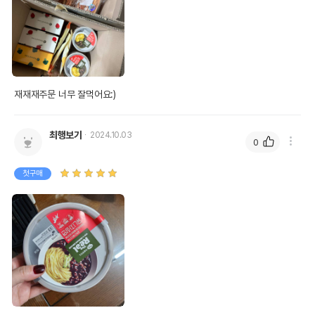
재재재주문 너무 잘먹어요:)
최행보기
2024.10.03
0
첫구매