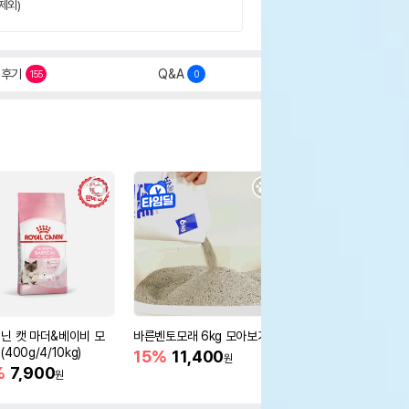
제외)
후기
Q&A
155
0
닌 캣 마더&베이비 모
바른벤토모래 6kg 모아보기
로얄캐닌 캣 인도어 4k
400g/4/10kg)
새 감소
15%
11,400
원
%
7,900
16%
55,000
원
원