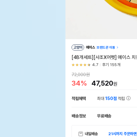
고양이
에이스
브랜드관 이동
[48개세트][사조X어펫] 에이스 치
4.7
후기 155개
72,000원
34%
47,520
원
적립혜택
최대
150점
적립
배송정보
무료배송
내일배송
21시까지 주문하면