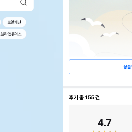
로얄캐닌
스텔라앤츄이스
상품
후기 총
155
건
4.7