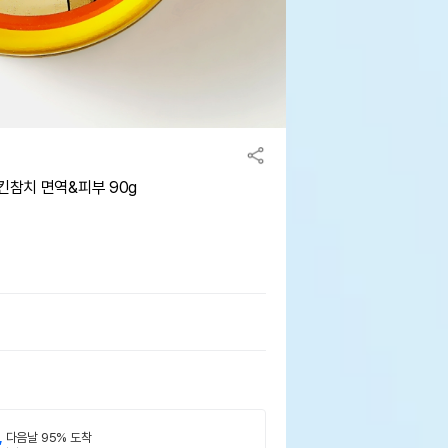
킨참치 면역&피부 90g
,
다음날 95% 도착