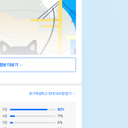
정보 더보기
후기작성하고 최대 150점 받기
5
점
82
%
4
점
11
%
3
점
6
%