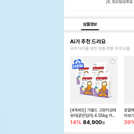
(토, 일요일/공휴일 
상품정보
Ai가 추천 드려요
우리 아이를 위한 맞춤 취향 저격 상품
[4개세트] 가필드 고양이모래
로얄캐
보라(굵은입자) 4.55kg 카사
아보기(
바모래
14%
84,900
39
원