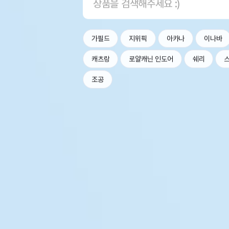
가필드
지위픽
아카나
이나바
캐츠랑
로얄캐닌 인도어
쉐리
조공