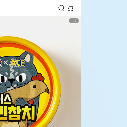
1
/
7