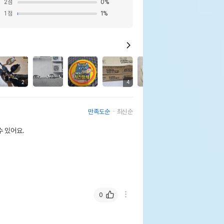
2
점
0
%
1
점
1
%
12
2
4
2
3
만족도순
최신순
 있어요.
0