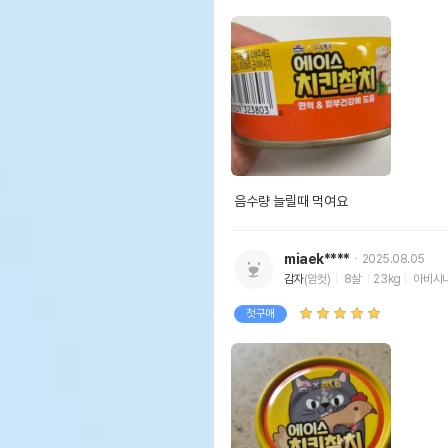
음수량 늘릴때 먹여요
miaek****
2025.08.05
감자
(암컷)
8살
23kg
아비시
첫구매