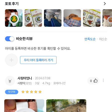
포토 후기
2
2
비슷한 리뷰
만족도순
최신순
아이를 등록하면 비슷한 후기를 확인할 수 있어요.
우리 아이 등록하러 가기
사랑이엉니
2024.07.08
0
사랑이
(암컷)
3살
4.7kg
포메라니안
첫구매