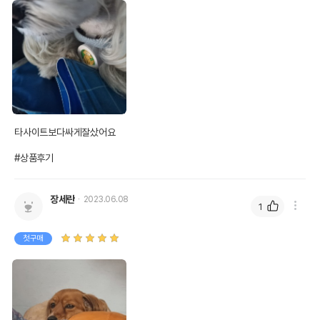
타사이트보다싸게잘샀어요 

#상품후기
장세란
2023.06.08
1
첫구매