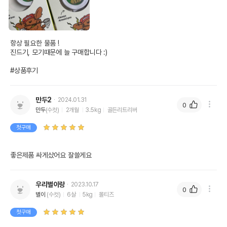
항상 필요한 물품 !

진드기, 모기때문에 늘 구매합니다 :)

#상품후기
만두2
2024.01.31
0
만두
(수컷)
2개월
3.5kg
골든리트리버
첫구매
좋은제품 싸게샀어요 잘쓸게요
우리별이랑
2023.10.17
0
별이
(수컷)
6살
5kg
몰티즈
첫구매