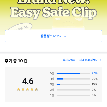
상품정보 더보기
후기 총
10
건
후기작성하고 최대 150점 받기
5
점
70
%
4.6
4
점
20
%
3
점
10
%
2
점
0
%
1
점
0
%