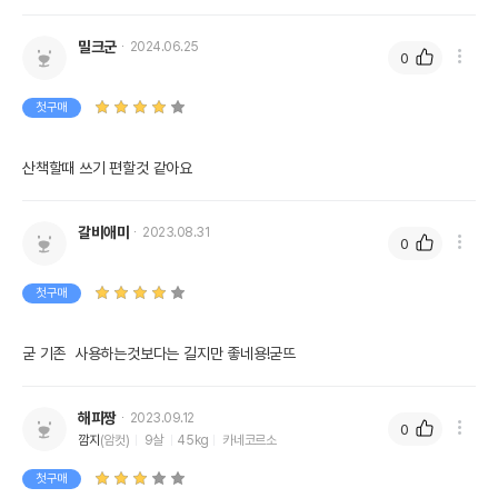
밀크군
2024.06.25
0
첫구매
산책할때 쓰기 편할것 같아요
갈비애미
2023.08.31
0
첫구매
굳 기존  사용하는것보다는 길지만 좋네용!굳뜨
해피짱
2023.09.12
0
깜지
(암컷)
9살
45kg
카네코르소
첫구매