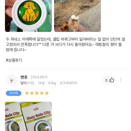
두 하네스 어깨쪽에 달았는데, 클립 바뀌고부터 잃어버리는 일 없이 단단히 잘 
고정되서 만족합니다^^ 다른 거 쓰다가 다시 돌아왔어요~ 래핑찰리 향이 젤 
맘에 듭니다~

#상품후기
면쥬
2024.06.11
0
달이
(수컷)
14살
4.1kg
요크셔테리어
첫구매