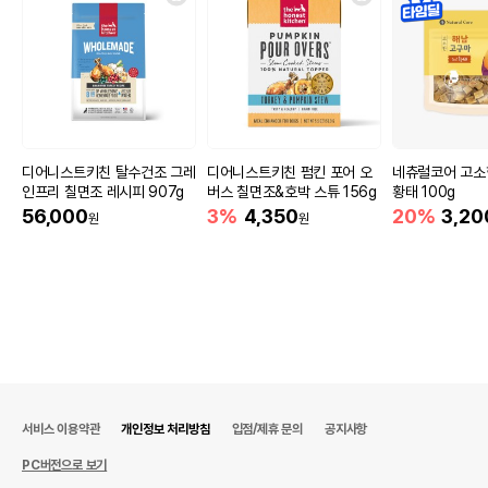
디어니스트키친 탈수건조 그레
디어니스트키친 펌킨 포어 오
네츄럴코어 고소
인프리 칠면조 레시피 907g
버스 칠면조&호박 스튜 156g
황태 100g
56,000
3%
4,350
20%
3,20
원
원
서비스 이용약관
개인정보 처리방침
입점/제휴 문의
공지사항
PC버전으로 보기