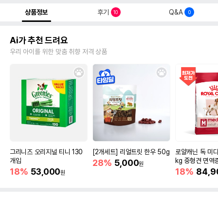
상품정보
후기
Q&A
10
0
Ai가 추천 드려요
우리 아이를 위한 맞춤 취향 저격 상품
그리니즈 오리지널 티니 130
[2개세트] 리얼트릿 한우 50g
로얄캐닌 독 미디
개입
kg 중형견 면역
28%
5,000
원
18%
53,000
18%
84,9
원