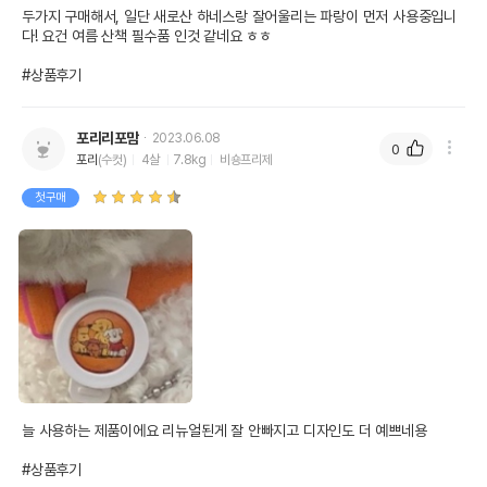
두가지 구매해서, 일단 새로산 하네스랑 잘어울리는 파랑이 먼저 사용중입니
다! 요건 여름 산책 필수품 인것 같네요 ㅎㅎ

#상품후기
포리리포맘
2023.06.08
0
포리
(수컷)
4살
7.8kg
비숑프리제
첫구매
늘 사용하는 제품이에요 리뉴얼된게 잘 안빠지고 디자인도 더 예쁘네용

#상품후기