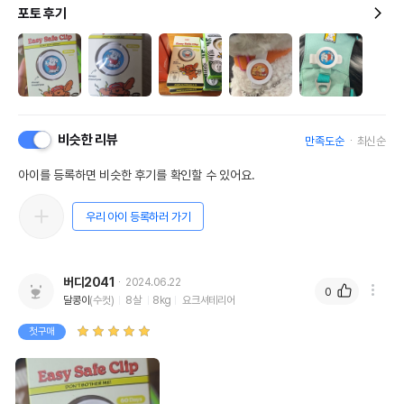
포토 후기
비슷한 리뷰
만족도순
최신순
아이를 등록하면 비슷한 후기를 확인할 수 있어요.
우리 아이 등록하러 가기
버디2041
2024.06.22
0
달콩이
(수컷)
8살
8kg
요크셔테리어
첫구매