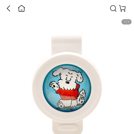
1
/
1