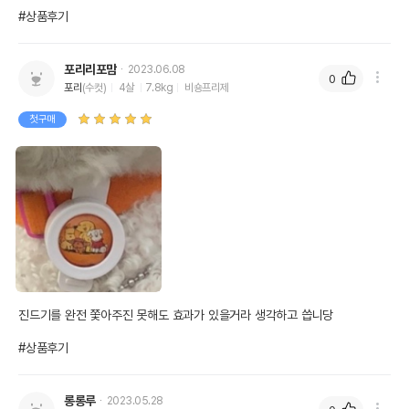
#상품후기
포리리포맘
2023.06.08
0
포리
(수컷)
4살
7.8kg
비숑프리제
첫구매
진드기를 완전 쫓아주진 못해도 효과가 있을거라 생각하고 씁니당

#상품후기
롱롱루
2023.05.28