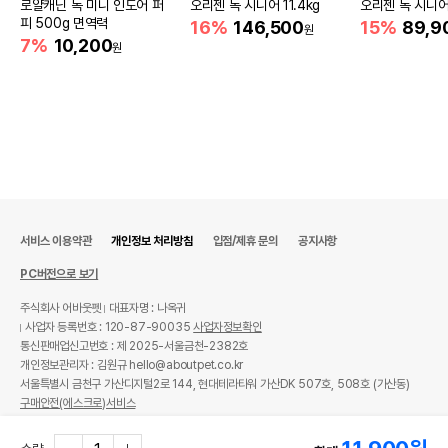
로얄캐닌 독 미니 인도어 퍼
오리젠 독 시니어 11.4kg
오리젠 독 시니어
피 500g 면역력
16%
146,500
15%
89,9
원
7%
10,200
원
서비스 이용약관
개인정보 처리방침
입점/제휴 문의
공지사항
PC버전으로 보기
주식회사 어바웃펫
대표자명 : 나옥귀
사업자 등록번호 : 120-87-90035
사업자정보확인
통신판매업신고번호 : 제 2025-서울금천-2382호
개인정보관리자 : 김원규 hello@aboutpet.co.kr
서울특별시 금천구 가산디지털2로 144, 현대테라타워 가산DK 507호, 508호 (가산동)
구매안전(에스크로)서비스
© copyright (c) www.aboutpet.co.kr all rights reserved.