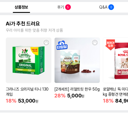
상품정보
후기
Q&A
5
0
Ai가 추천 드려요
우리 아이를 위한 맞춤 취향 저격 상품
그리니즈 오리지널 티니 130
[2개세트] 리얼트릿 한우 50g
로얄캐닌 독 미디
개입
kg 중형견 면역
28%
5,000
원
18%
53,000
18%
84,9
원