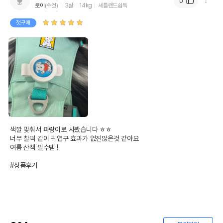
0
로이
(수컷)
3살
14kg
셰틀랜드쉽독
첫구매
색깔 맞춰서 파랑이로 사봤습니다 ㅎㅎ

너무 찰떡 같이 귀엽구 효과가 없진않은것 같아요

여름 산책 필수템 !

#상품후기