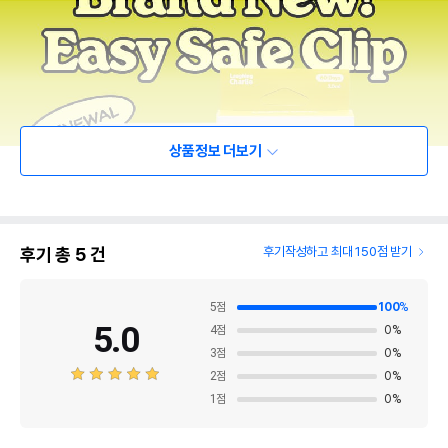
상품정보 더보기
후기 총
5
건
후기작성하고 최대 150점 받기
5
점
100
%
5.0
4
점
0
%
3
점
0
%
2
점
0
%
1
점
0
%