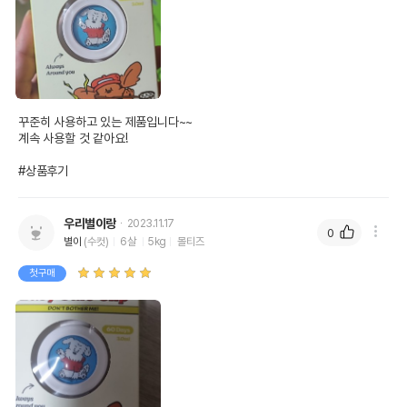
꾸준히 사용하고 있는 제품입니다~~

계속 사용할 것 같아요!

#상품후기
우리별이랑
2023.11.17
0
별이
(수컷)
6살
5kg
몰티즈
첫구매