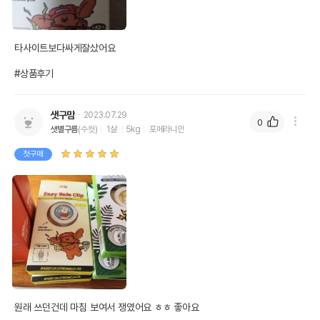
타사이트보다싸게잘샀어요 

#상품후기
샛구맘
2023.07.29
0
샛별구름
(수컷)
1살
5kg
포메라니안
첫구매
원래 쓰던건데 마침 보여서 쟁였어요 ㅎㅎ 좋아요
