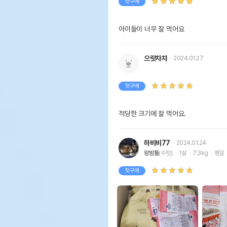
첫구매
아이들이 너무 잘 먹어요
으랏차챠
2024.01.27
첫구매
적당한 크기에 잘 먹어요.
하비비77
2024.01.24
왕밤톨
(수컷)
1살
7.3kg
뱅갈
첫구매