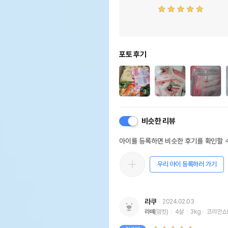
포토 후기
3
비슷한 리뷰
아이를 등록하면 비슷한 후기를 확인할 수
우리 아이 등록하러 가기
라쿠
2024.02.03
라떼
(암컷)
4살
3kg
코리안쇼