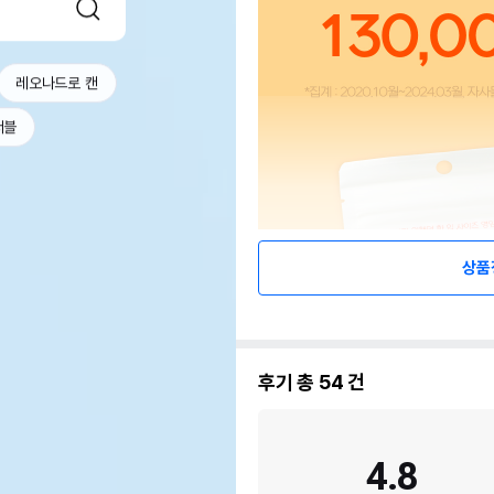
레오나드로 캔
서블
상품
후기 총
54
건
4.8