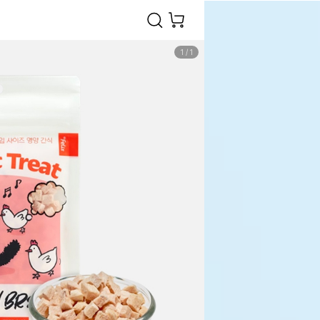
1
/
1