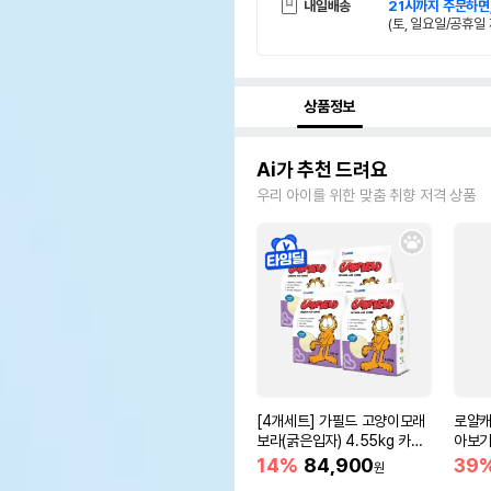
내일배송
21시까지 주문하면
(토, 일요일/공휴일 
상품정보
Ai가 추천 드려요
우리 아이를 위한 맞춤 취향 저격 상품
[4개세트] 가필드 고양이모래
로얄캐
보라(굵은입자) 4.55kg 카사
아보기(
바모래
14%
84,900
39
원