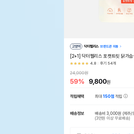
고양이
닥터펠리스
브랜드관 이동
[2+1] 닥터펠리스 포캣트릿 닭가슴살
4.8
후기 54개
24,000원
59%
9,800
원
적립혜택
최대
150점
적립
배송정보
배송비 3,000원
(제주/
(3만원 이상 무료배송)