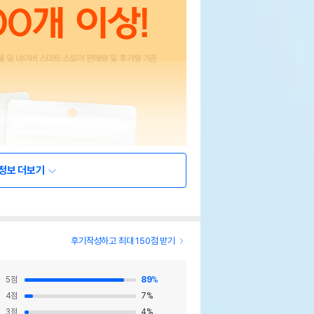
정보 더보기
후기작성하고 최대 150점 받기
5
점
89
%
4
점
7
%
3
점
4
%