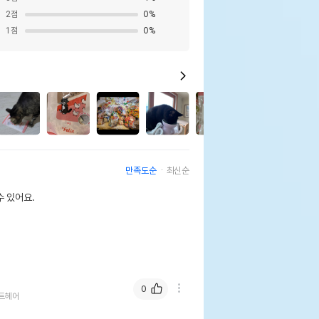
2
점
0
%
1
점
0
%
2
만족도순
최신순
 있어요.
0
트헤어