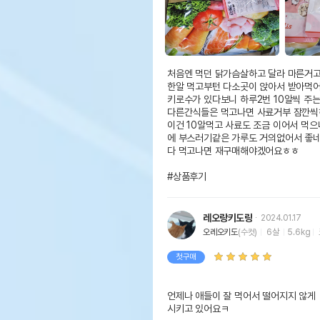
처음엔 먹던 닭가슴살하고 달라 마른거고
한알 먹고부턴 다소곳이 앉아서 받아먹어
키로수가 있다보니 하루2번 10알씩 주는
다른간식들은 먹고나면 사료거부 잠깐씩
이건 10알먹고 사료도 조금 이어서 먹
에 부스러기같은 가루도 거의없어서 좋네
다 먹고나면 재구매해야겠어요ㅎㅎ

#상품후기
레오랑키도랑
2024.01.17
오레오키도
(수컷)
6살
5.6kg
첫구매
언제나 애들이 잘 먹어서 떨어지지 않게

시키고 있어요ㅋ