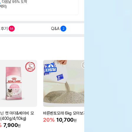
,
다음날 95% 도착
제외)
후기
Q&A
54
2
닌 캣 마더&베이비 모
바른벤토모래 6kg 모아보기
로얄캐닌 캣 인도어 4k
400g/4/10kg)
새 감소
20%
10,700
원
%
7,900
16%
55,000
원
원