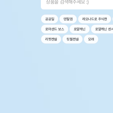
공공일
덴탈껌
레오나드로 주식캔
로마샌드 보스
로얄캐닌
로얄캐닌 센
리쳇켄넬
릿첼켄넬
모래