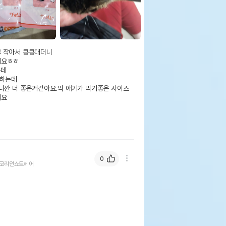
 작아서 킁킁대더니

요ㅎㅎ

데

하는데

으니깐 더 좋은거같아요.딱 애기가 먹기좋은 사이즈
요

0
코리안쇼트헤어