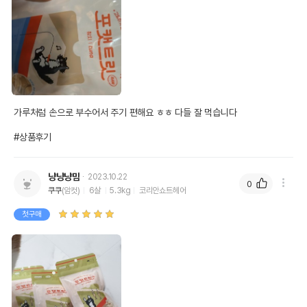
가루처럼 손으로 부수어서 주기 편해요 ㅎㅎ 다들 잘 먹습니다

#상품후기
냥냥냥맘
2023.10.22
0
쿠쿠
(암컷)
6살
5.3kg
코리안쇼트헤어
첫구매