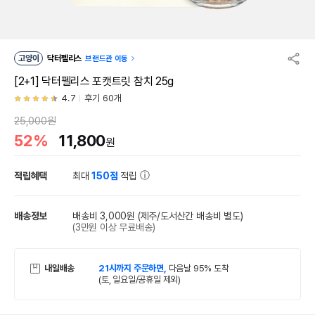
고양이
닥터펠리스
브랜드관 이동
[2+1] 닥터펠리스 포캣트릿 참치 25g
4.7
후기 60개
25,000원
52%
11,800
원
적립혜택
최대
150점
적립
배송정보
배송비 3,000원
(제주/도서산간 배송비 별도)
(3만원 이상 무료배송)
내일배송
21시까지 주문하면,
다음날 95% 도착
(토, 일요일/공휴일 제외)