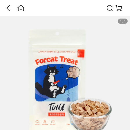
1
/
1