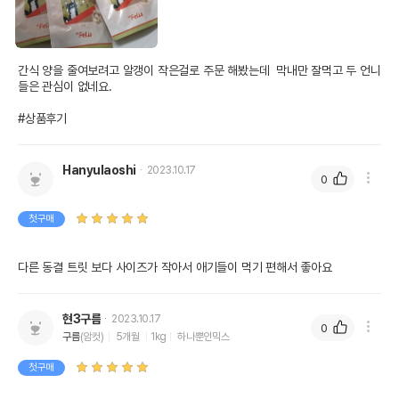
간식 양을 줄여보려고 알갱이 작은걸로 주문 해봤는데  막내만 잘먹고 두 언니
들은 관심이 없네요.

#상품후기
Hanyulaoshi
2023.10.17
0
첫구매
다른 동결 트릿 보다 사이즈가 작아서 애기들이 먹기 편해서 좋아요
현3구름
2023.10.17
0
구름
(암컷)
5개월
1kg
하나뿐인믹스
첫구매