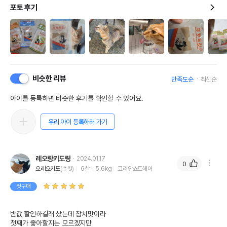
포토 후기
비슷한 리뷰
만족도순
최신순
아이를 등록하면 비슷한 후기를 확인할 수 있어요.
우리 아이 등록하러 가기
레오랑키도랑
2024.01.17
0
오레오키도
(수컷)
6살
5.6kg
코리안쇼트헤어
첫구매
반값 할인하길래 샀는데 참치맛이라

첫째가 좋아할지는 모르겠지만
