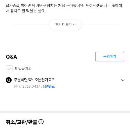
닭가슴살,북어만 먹여보구 참치는 처음 구매했어요. 포켓트릿을 너무 좋아해
서 참치도 잘 먹을듯 싶요.
후기 더보기
Q&A
문의하기
비밀글 제외
주문하면3개 오는건가요?
윤나
2023.04.17
답변완료
취소/교환/환불