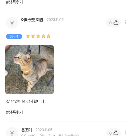
#상품후기
어바웃펫 회원
2023.11.06
0
첫구매
잘 먹었어요 감사합니다

#상품후기
은조미
2023.11.05
0