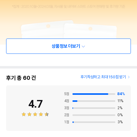
상품정보 더보기
후기 총
60
건
후기작성하고 최대 150점 받기
5
점
84
%
4.7
4
점
11
%
3
점
2
%
2
점
0
%
1
점
3
%