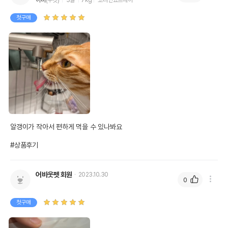
아미
(수컷)
3살
7kg
코리안쇼트헤어
첫구매
알갱이가 작아서 편하게 먹을 수 있나봐요

#상품후기
어바웃펫 회원
2023.10.30
0
첫구매