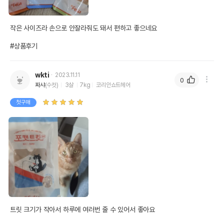
작은 사이즈라 손으로 안잘라줘도 돼서 편하고 좋으네요

#상품후기
wkti
2023.11.11
0
짜샤
(수컷)
3살
7kg
코리안쇼트헤어
첫구매
트릿 크기가 작아서 하루에 여러번 줄 수 있어서 좋아요
