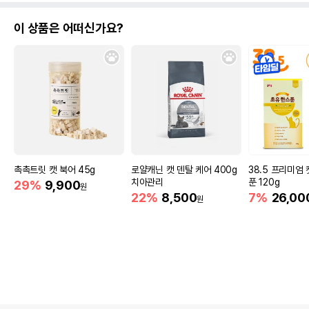
이 상품은 어떠신가요?
촉촉트릿 캣 북어 45g
로얄캐닌 캣 덴탈 케어 400g
38.5 프리미엄 
치아관리
푼 120g
29%
9,900
원
22%
8,500
7%
26,00
원