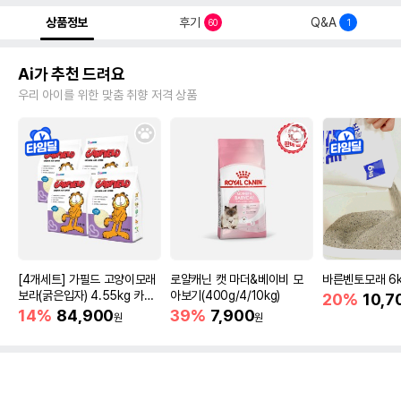
상품정보
후기
Q&A
60
1
Ai가 추천 드려요
우리 아이를 위한 맞춤 취향 저격 상품
[4개세트] 가필드 고양이모래
로얄캐닌 캣 마더&베이비 모
바른벤토모래 6
보라(굵은입자) 4.55kg 카사
아보기(400g/4/10kg)
20%
10,7
바모래
14%
84,900
39%
7,900
원
원