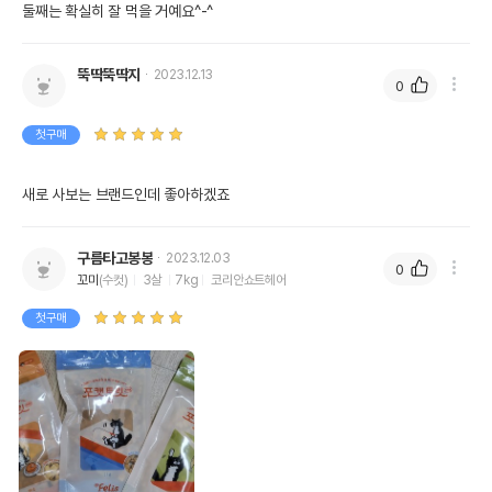
둘째는 확실히 잘 먹을 거예요^-^
뚝딱뚝딱지
2023.12.13
0
첫구매
새로 사보는 브랜드인데 좋아하겠죠
구름타고봉봉
2023.12.03
0
꼬미
(수컷)
3살
7kg
코리안쇼트헤어
첫구매