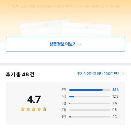
상품정보 더보기
후기 총
48
건
후기작성하고 최대 150점 받기
5
점
81
%
4.7
4
점
12
%
3
점
2
%
2
점
0
%
1
점
4
%