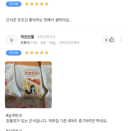
첫구매
간식은 무조건 좋아하는 첫째가 잘먹어요..
작은선물
2023.10.03
0
포통이
(수컷)
8살
8kg
코리안쇼트헤어
첫구매
#삼추위크

호불호가 있는 간식입니다. 저희집 기준 4마리 중 1마리만 먹네요.
