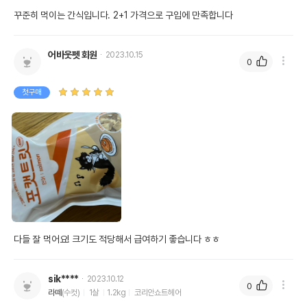
꾸준히 먹이는 간식입니다. 2+1 가격으로 구입에 만족합니다
어바웃펫 회원
2023.10.15
0
첫구매
다들 잘 먹어요! 크기도 적당해서 급여하기 좋습니다 ㅎㅎ
sik****
2023.10.12
0
라떼
(수컷)
1살
1.2kg
코리안쇼트헤어