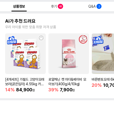
상품정보
후기
Q&A
48
2
Ai가 추천 드려요
우리 아이를 위한 맞춤 취향 저격 상품
[4개세트] 가필드 고양이모래
로얄캐닌 캣 마더&베이비 모
바른벤토모래 6
보라(굵은입자) 4.55kg 카사
아보기(400g/4/10kg)
20%
10,7
바모래
14%
84,900
39%
7,900
원
원