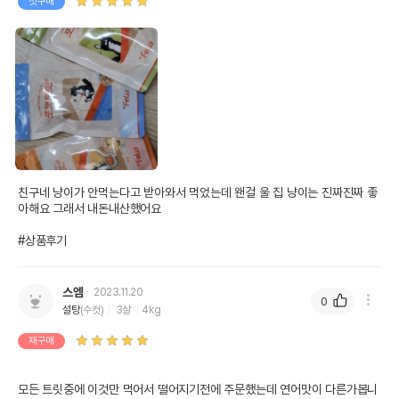
첫구매
친구네 냥이가 안먹는다고 받아와서 먹었는데 왠걸 울 집 냥이는 진짜진짜 좋
아해요 그래서 내돈내산했어요

#상품후기
스엠
2023.11.20
0
설탕
(수컷)
3살
4kg
재구매
모든 트릿중에 이것만 먹어서 떨어지기전에 주문했는데 연어맛이 다른가봅니