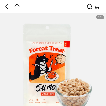
1
/
1