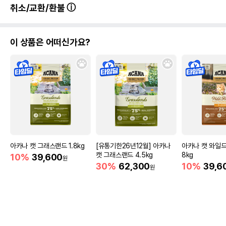
취소/교환/환불
이 상품은 어떠신가요?
아카나 캣 그래스랜드 1.8kg
[유통기한26년12월] 아카나
아카나 캣 와일드
캣 그래스랜드 4.5kg
8kg
10%
39,600
원
30%
62,300
10%
39,6
원