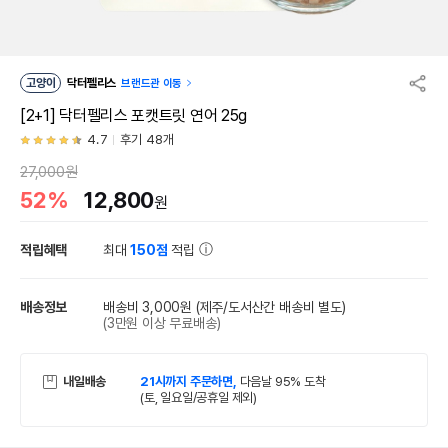
고양이
닥터펠리스
브랜드관 이동
[2+1] 닥터펠리스 포캣트릿 연어 25g
4.7
후기 48개
27,000원
52%
12,800
원
적립혜택
최대
150점
적립
배송정보
배송비 3,000원
(제주/도서산간 배송비 별도)
(3만원 이상 무료배송)
내일배송
21시까지 주문하면,
다음날 95% 도착
(토, 일요일/공휴일 제외)