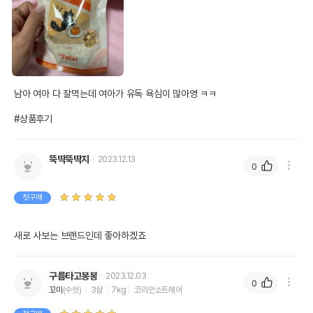
남아 여아 다 잘먹는데 여아가 유독 욕심이 많아영 ㅋㅋ

#상품후기
뚝딱뚝딱지
2023.12.13
0
첫구매
새로 사보는 브랜드인데 좋아하겠죠
구름타고봉봉
2023.12.03
0
꼬미
(수컷)
3살
7kg
코리안쇼트헤어