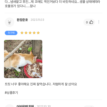
다...냄새맡고 후진...제 코에도 먹던거보다 더 비릿하네요...생물 상태에따라 
호불호가 있다니.....참나
환장준호
2023.11.03
0
첫구매
트릿 너무 좋아해요 진짜 잘먹습니다. 저렴하게 잘 샀어요

#상품후기
어바웃펫 회원
2023.10.30