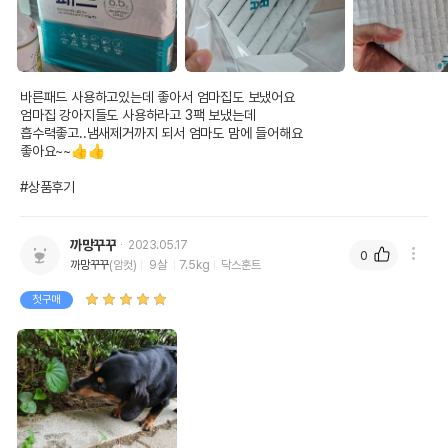
바른패드 사용하고있는데 좋아서 엄마집도 보냈어요

엄마집 강아지들도 사용하라고 3팩 보냈는데

흡수력좋고..냄새제거까지 되서 엄마도 맘에 들어해요

좋아요~~👍👍

#상품후기
까망꾸꾸
2023.05.17
0
까망꾸꾸
(암컷)
9살
7.5kg
닥스훈트
첫구매