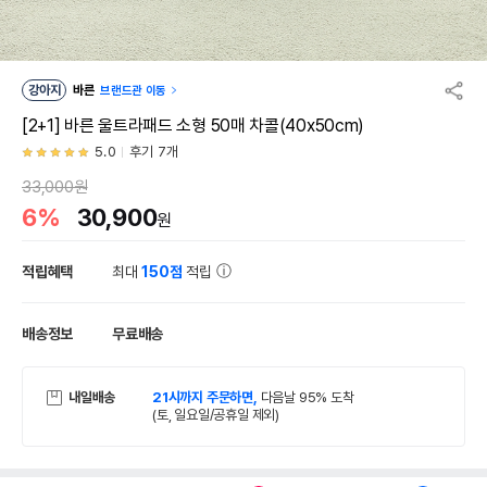
강아지
바른
브랜드관 이동
[2+1] 바른 울트라패드 소형 50매 차콜(40x50cm)
5.0
후기 7개
33,000원
6%
30,900
원
적립혜택
최대
150점
적립
배송정보
무료배송
내일배송
21시까지 주문하면,
다음날 95% 도착
(토, 일요일/공휴일 제외)