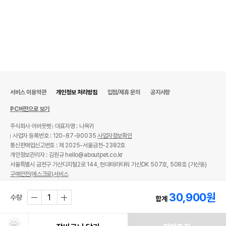
서비스 이용약관
개인정보 처리방침
입점/제휴 문의
공지사항
PC버전으로 보기
주식회사 어바웃펫
대표자명 : 나옥귀
사업자 등록번호 : 120-87-90035
사업자정보확인
통신판매업신고번호 : 제 2025-서울금천-2382호
개인정보관리자 : 김원규 hello@aboutpet.co.kr
서울특별시 금천구 가산디지털2로 144, 현대테라타워 가산DK 507호, 508호 (가산동)
구매안전(에스크로)서비스
© copyright (c) www.aboutpet.co.kr all rights reserved.
30,900
원
수량
합계