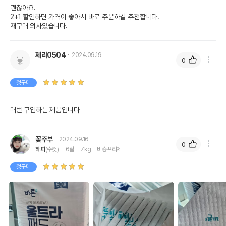
괜찮아요.

2+1 할인하면 가격이 좋아서 바로 주문하길 추천합니다.

재구매 의사있습니다.
제리0504
2024.09.19
0
첫구매
매번 구입하는 제품입니다 
꽃주부
2024.09.16
0
해피
(수컷)
6살
7kg
비숑프리제
첫구매