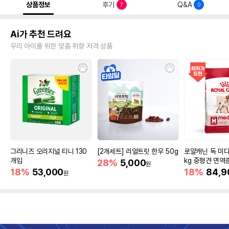
상품정보
후기
Q&A
7
0
Ai가 추천 드려요
우리 아이를 위한 맞춤 취향 저격 상품
그리니즈 오리지널 티니 130
[2개세트] 리얼트릿 한우 50g
로얄캐닌 독 미디
개입
kg 중형견 면역
28%
5,000
원
18%
53,000
18%
84,9
원