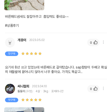
바른패드냄새도 잘잡아주고  흡입력도 좋네요~~

#상품후기
개옹이
2023.05.02
0
첫구매
요기쉬 8년 쓰고 있었는데 바른패드로 갈아탔습니다. sap함량이 두배고 확실
히 애들발에 묻어나지 않아서 너무 좋아요. 가격도 똑같고.. 
씨니컬희
2023.04.10
0
동동이
(수컷)
4살
3kg
포메라니안
첫구매