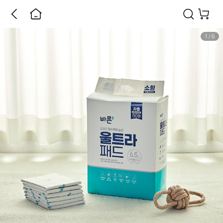
1
/
6