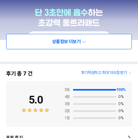
상품정보 더보기
후기 총
7
건
후기작성하고 최대 150점 받기
5
점
100
%
5.0
4
점
0
%
3
점
0
%
2
점
0
%
1
점
0
%
포토 후기