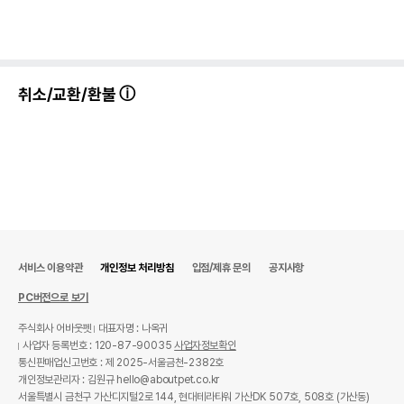
취소/교환/환불
서비스 이용약관
개인정보 처리방침
입점/제휴 문의
공지사항
PC버전으로 보기
주식회사 어바웃펫
대표자명 : 나옥귀
사업자 등록번호 : 120-87-90035
사업자정보확인
통신판매업신고번호 : 제 2025-서울금천-2382호
개인정보관리자 : 김원규 hello@aboutpet.co.kr
서울특별시 금천구 가산디지털2로 144, 현대테라타워 가산DK 507호, 508호 (가산동)