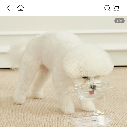
1
/
6