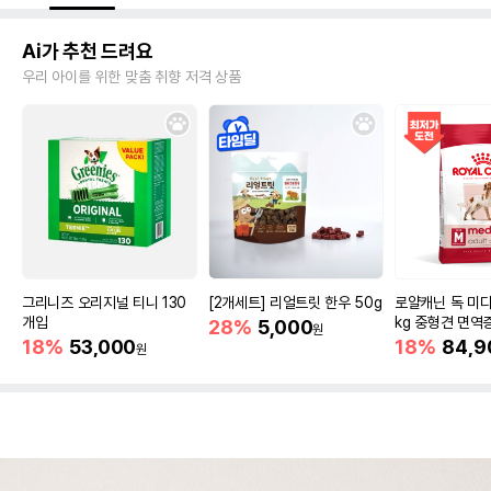
Ai가 추천 드려요
우리 아이를 위한 맞춤 취향 저격 상품
그리니즈 오리지널 티니 130
[2개세트] 리얼트릿 한우 50g
로얄캐닌 독 미디
개입
kg 중형견 면역
28%
5,000
원
18%
53,000
18%
84,9
원