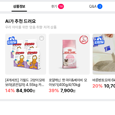
상품정보
후기
Q&A
156
3
Ai가 추천 드려요
우리 아이를 위한 맞춤 취향 저격 상품
[4개세트] 가필드 고양이모래
로얄캐닌 캣 마더&베이비 모
바른벤토모래 6
보라(굵은입자) 4.55kg 카사
아보기(400g/4/10kg)
20%
10,7
바모래
14%
84,900
39%
7,900
원
원