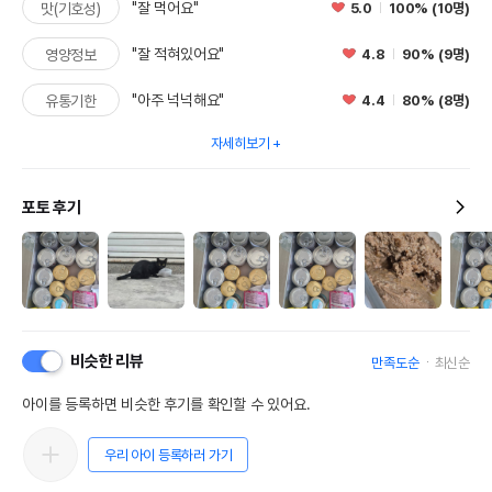
"잘 먹어요"
5.0
100% (10명)
맛(기호성)
"잘 적혀있어요"
4.8
90% (9명)
영양정보
"아주 넉넉해요"
4.4
80% (8명)
유통기한
자세히보기
포토 후기
비슷한 리뷰
만족도순
최신순
아이를 등록하면 비슷한 후기를 확인할 수 있어요.
우리 아이 등록하러 가기