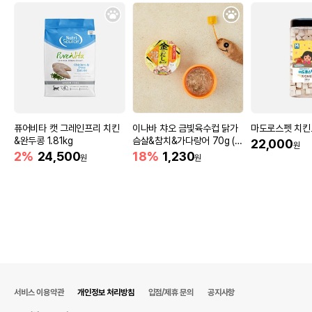
퓨어비타 캣 그레인프리 치킨
이나바 챠오 금빛육수컵 닭가
마도로스펫 치킨트
&완두콩 1.81kg
슴살&참치&가다랑어 70g (I
22,000
원
MC-133)
2%
24,500
18%
1,230
원
원
서비스 이용약관
개인정보 처리방침
입점/제휴 문의
공지사항