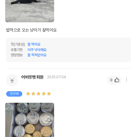
밥먹으로 오는 냥이가 잘먹어요
맛(기호성)
잘 먹어요
유통기한
아주 넉넉해요
영양정보
잘 적혀있어요
어바웃펫 회원
2025.07.04
0
첫구매