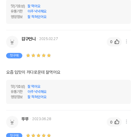
맛(기호성)
잘 먹어요
유통기한
아주 넉넉해요
영양정보
잘 적혀있어요
감구언니
2025.02.27
0
첫구매
요즘 입맛이 까다로운데 잘먹어요 
맛(기호성)
잘 먹어요
유통기한
아주 넉넉해요
영양정보
잘 적혀있어요
뚜뚜
2023.06.28
0
첫구매