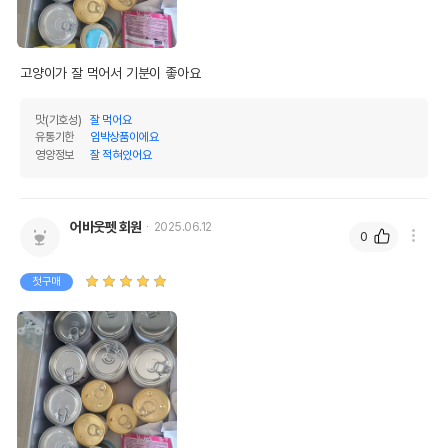
고양이가 잘 먹어서 기분이 좋아요
맛(기호성)
잘 먹어요
유통기한
임박상품이에요
영양정보
잘 적혀있어요
어바웃펫 회원
2025.06.12
0
첫구매