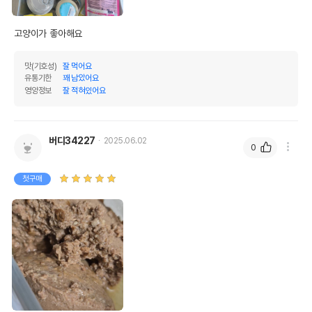
고양이가 좋아해요 
맛(기호성)
잘 먹어요
유통기한
꽤 남았어요
영양정보
잘 적혀있어요
버디34227
2025.06.02
0
첫구매