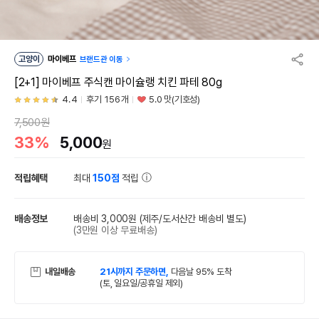
고양이
마이베프
브랜드관 이동
[2+1] 마이베프 주식캔 마이슐랭 치킨 파테 80g
4.4
후기 156개
5.0 맛(기호성)
7,500원
33%
5,000
원
적립혜택
최대
150점
적립
배송정보
배송비 3,000원
(제주/도서산간 배송비 별도)
(3만원 이상 무료배송)
내일배송
21시까지 주문하면,
다음날 95% 도착
(토, 일요일/공휴일 제외)