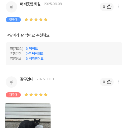
어바웃펫 회원
2025.09.08
0
첫구매
고양이가 잘 먹어요 추천해요
맛(기호성)
잘 먹어요
유통기한
아주 넉넉해요
영양정보
잘 적혀있어요
감구언니
2025.08.31
0
재구매