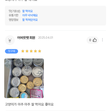
맛(기호성)
잘 먹어요
유통기한
아주 넉넉해요
영양정보
잘 적혀있어요
어바웃펫 회원
2025.04.01
0
첫구매
고양이가 아주 아주 잘 먹어요 좋아요