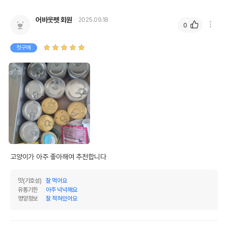
어바웃펫 회원
2025.09.18
0
첫구매
고양이가 아주 좋아해여 추천합니다 
맛(기호성)
잘 먹어요
유통기한
아주 넉넉해요
영양정보
잘 적혀있어요