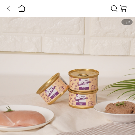
1
/
8