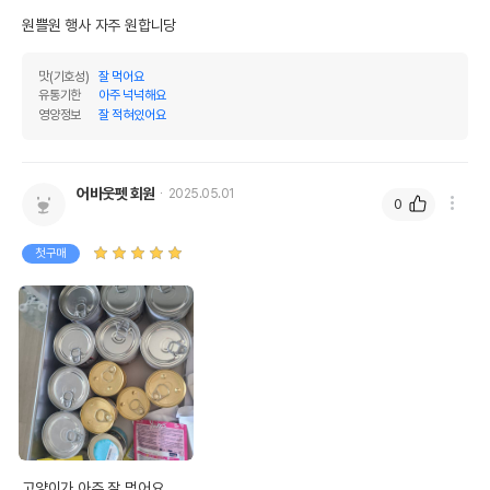
원쁠원 행사 자주 원합니당
맛(기호성)
잘 먹어요
유통기한
아주 넉넉해요
영양정보
잘 적혀있어요
어바웃펫 회원
2025.05.01
0
첫구매
고양이가 아주 잘 먹어요