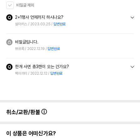
비밀글 제외
2+1행사 언제까지 하시나요?
살마키스
2023.03.25
답변완료
비밀글입니다.
쁘르륵
2022.12.19
답변완료
한개 사면 총3캔이 오는 건가요?
백미까미
2022.12.12
답변완료
취소/교환/환불
이 상품은 어떠신가요?