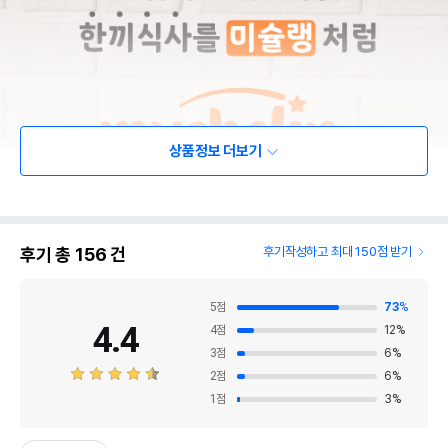
상품정보 더보기
후기 총
156
건
후기작성하고 최대 150점 받기
5
점
73
%
4.4
4
점
12
%
3
점
6
%
2
점
6
%
1
점
3
%