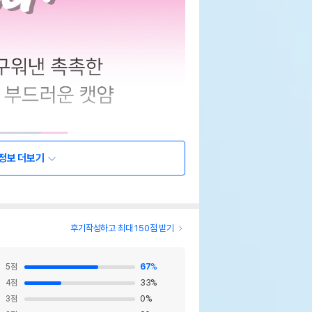
정보 더보기
후기작성하고 최대 150점 받기
5
점
67
%
4
점
33
%
3
점
0
%