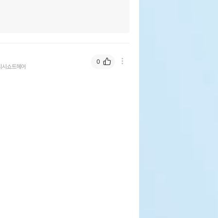
0
티시쇼트헤어