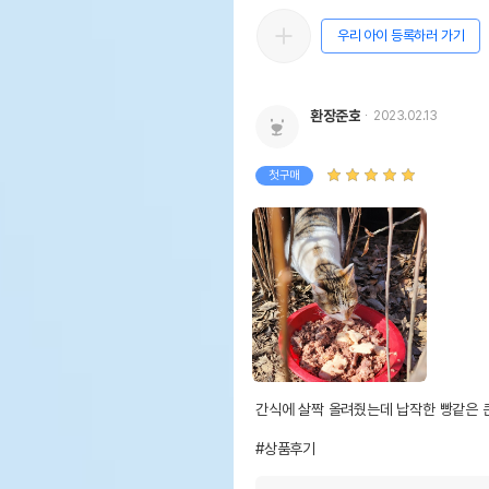
우리 아이 등록하러 가기
환장준호
2023.02.13
첫구매
간식에 살짝 올려줬는데 납작한 빵같은 
#상품후기