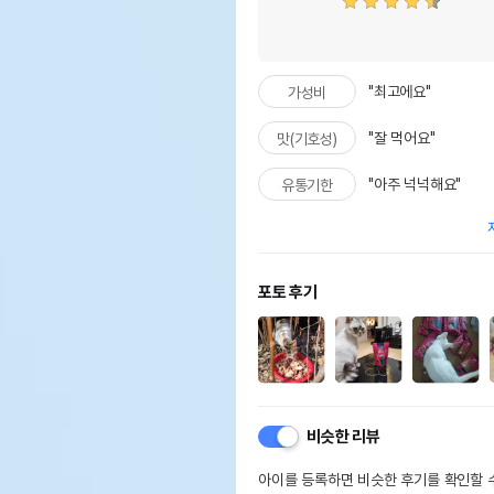
"최고에요"
가성비
"잘 먹어요"
맛(기호성)
"아주 넉넉해요"
유통기한
포토 후기
비슷한 리뷰
아이를 등록하면 비슷한 후기를 확인할 수