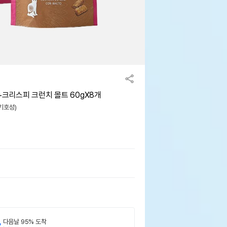
+크리스피 크런치 몰트 60gX8개
(기호성)
,
다음날 95% 도착