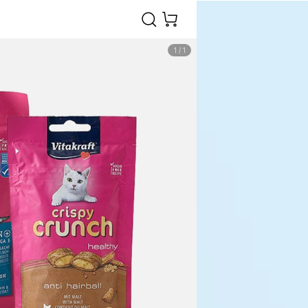
1
/
1