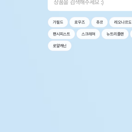
가필드
로우즈
츄르
레오나르도
팬시피스트
스크래쳐
뉴트리플랜
로얄캐닌