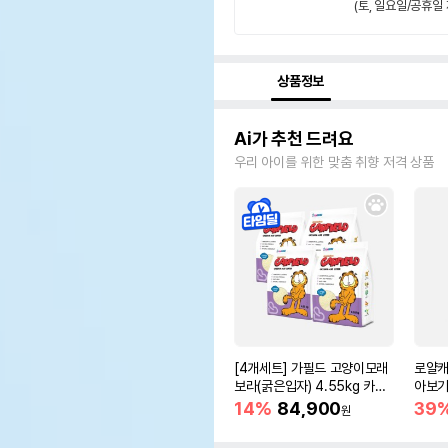
(토, 일요일/공휴일 
상품정보
Ai가 추천 드려요
우리 아이를 위한 맞춤 취향 저격 상품
[4개세트] 가필드 고양이모래
로얄캐
보라(굵은입자) 4.55kg 카사
아보기(
바모래
14%
84,900
39
원