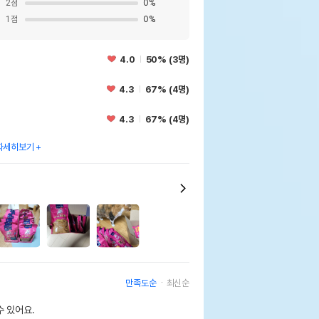
2
점
0
%
1
점
0
%
4.0
50% (3명)
4.3
67% (4명)
4.3
67% (4명)
자세히보기
만족도순
최신순
 있어요.