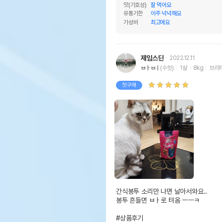
맛(기호성)
잘 먹어요
유통기한
아주 넉넉해요
가성비
최고에요
제임스딘
2022.12.11
ㅂㅏㅂㅣ
(수컷)
1살
8kg
브리
첫구매
간식봉투 소리만 나면 날아서와요..

봉투 흔들면 ㅂㅏ로 텨옴 ㅡㅡㅋ

#상품후기