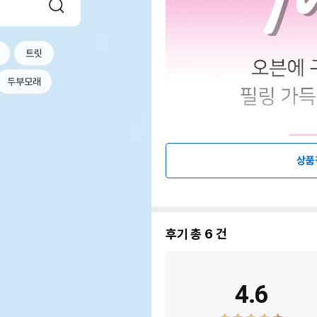
트릿
두부모래
상품
후기 총
6
건
4.6