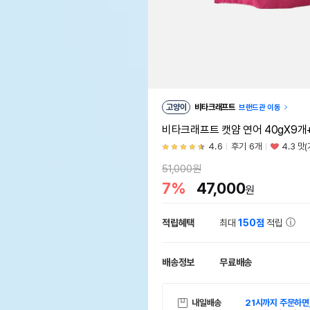
고양이
비타크래프트
브랜드관 이동
비타크래프트 캣얌 연어 40gX9개
4.6
후기 6개
4.3 맛
51,000원
7%
47,000
원
적립혜택
최대
150점
적립
배송정보
무료배송
내일배송
21시까지 주문하면