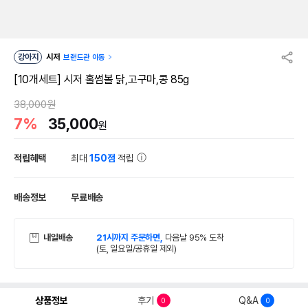
강아지
시저
브랜드관 이동
[10개세트] 시저 홀썸볼 닭,고구마,콩 85g
38,000원
7%
35,000
원
적립혜택
최대
150점
적립
배송정보
무료배송
내일배송
21시까지 주문하면,
다음날 95% 도착
(토, 일요일/공휴일 제외)
상품정보
후기
Q&A
0
0