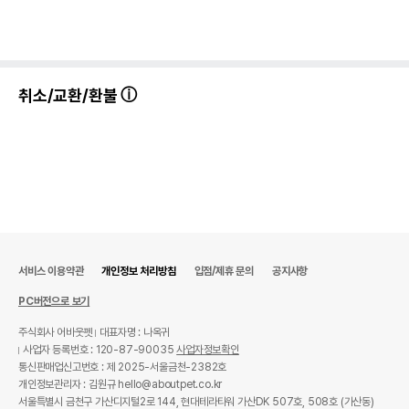
취소/교환/환불
서비스 이용약관
개인정보 처리방침
입점/제휴 문의
공지사항
PC버전으로 보기
주식회사 어바웃펫
대표자명 : 나옥귀
사업자 등록번호 : 120-87-90035
사업자정보확인
통신판매업신고번호 : 제 2025-서울금천-2382호
개인정보관리자 : 김원규 hello@aboutpet.co.kr
서울특별시 금천구 가산디지털2로 144, 현대테라타워 가산DK 507호, 508호 (가산동)