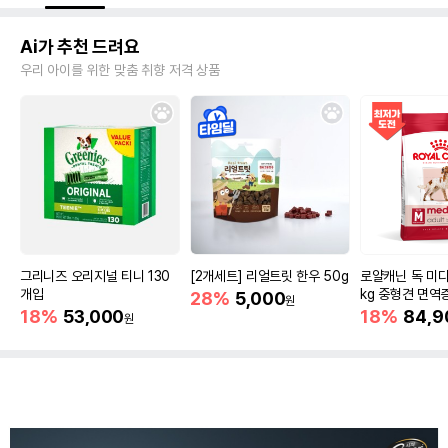
Ai가 추천 드려요
우리 아이를 위한 맞춤 취향 저격 상품
그리니즈 오리지널 티니 130
[2개세트] 리얼트릿 한우 50g
로얄캐닌 독 미디
개입
kg 중형견 면역
28%
5,000
원
18%
53,000
18%
84,9
원