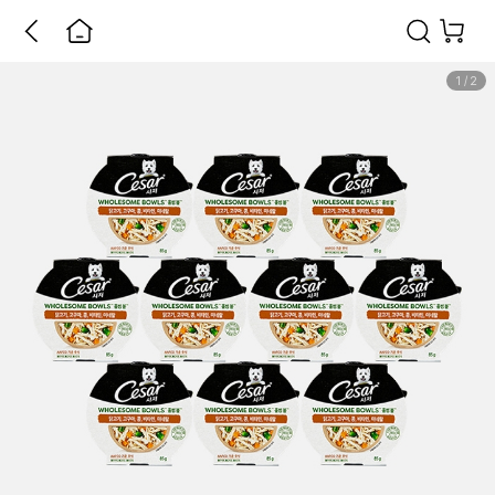
1
/
2