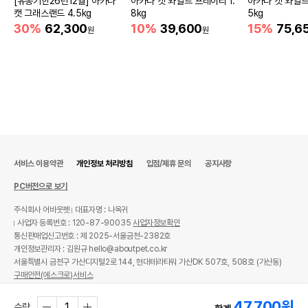
[유통기한26년12월] 아카나
아카나 캣 와일드 프레이리 1.
아카나 캣 와일드
캣 그래스랜드 4.5kg
8kg
5kg
30%
62,300
10%
39,600
15%
75,6
원
원
서비스 이용약관
개인정보 처리방침
입점/제휴 문의
공지사항
PC버전으로 보기
주식회사 어바웃펫
대표자명 : 나옥귀
사업자 등록번호 : 120-87-90035
사업자정보확인
통신판매업신고번호 : 제 2025-서울금천-2382호
개인정보관리자 : 김원규 hello@aboutpet.co.kr
서울특별시 금천구 가산디지털2로 144, 현대테라타워 가산DK 507호, 508호 (가산동)
구매안전(에스크로)서비스
© copyright (c) www.aboutpet.co.kr all rights reserved.
47,700
원
수량