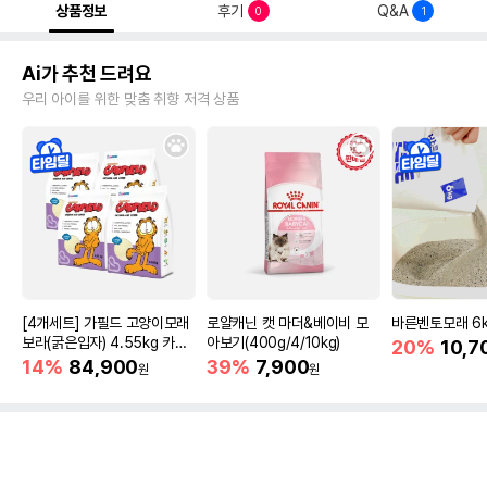
상품정보
후기
Q&A
0
1
Ai가 추천 드려요
우리 아이를 위한 맞춤 취향 저격 상품
[4개세트] 가필드 고양이모래
로얄캐닌 캣 마더&베이비 모
바른벤토모래 6
보라(굵은입자) 4.55kg 카사
아보기(400g/4/10kg)
20%
10,7
바모래
14%
84,900
39%
7,900
원
원