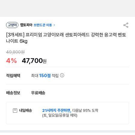
고양이
랩토피아
브랜드관 이동
[3개세트] 프리미엄 고양이모래 샌토피아레드 강력한 응고력 벤토
나이트 6kg
49,800원
4%
47,700
원
적립혜택
최대
150점
적립
배송정보
무료배송
내일배송
21시까지 주문하면,
다음날 95% 도착
(토, 일요일/공휴일 제외)