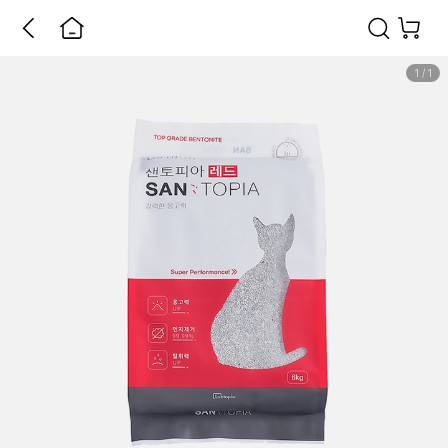
1
/
1