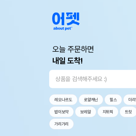
오늘 주문하면
내일 도착!
레오나르도
로얄캐닌
힐스
더리
밥이보약
보레알
지위픽
트릿
가리가리