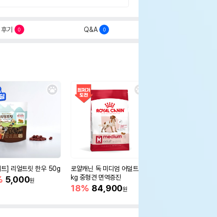
후기
Q&A
0
0
세트] 리얼트릿 한우 50g
로얄캐닌 독 미디엄 어덜트 10
오리젠 독 스몰브리드 4
kg 중형견 면역증진
%
5,000
15%
75,400
원
원
18%
84,900
원