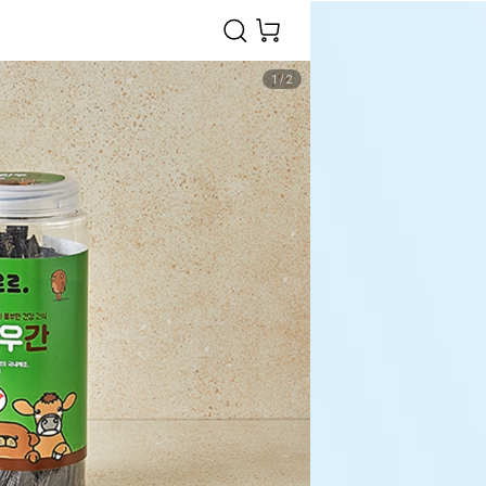
1
/
2