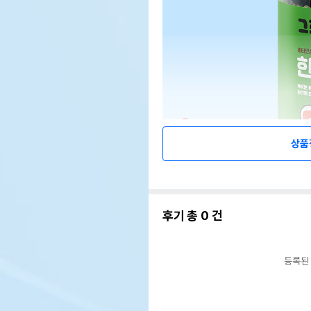
상품
후기 총
0
건
등록된