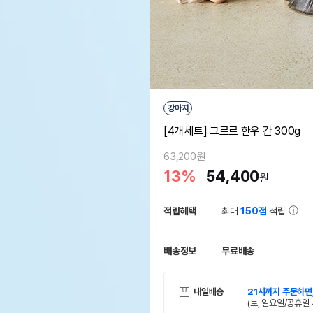
강아지
[4개세트] 그르르 한우 간 300g
63,200원
13%
54,400
원
적립혜택
최대
150점
적립
배송정보
무료배송
내일배송
21시까지 주문하면
(토, 일요일/공휴일 