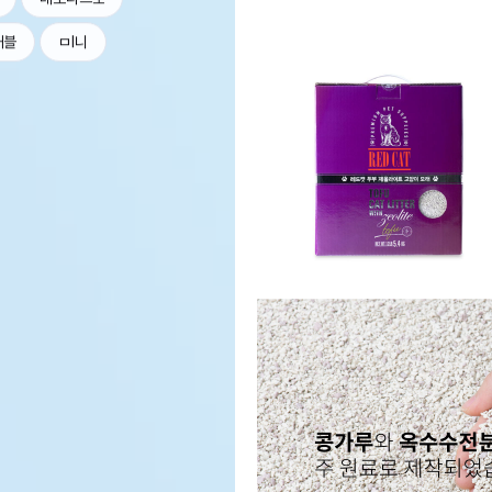
커블
ㅁl니