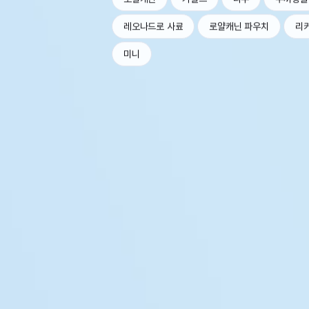
레오나드로 사료
로얄캐닌 파우치
리
미니