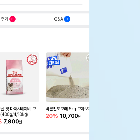
후기
Q&A
0
1
닌 캣 마더&베이비 모
바른벤토모래 6kg 모아보기
로얄캐닌 캣 인도어 4k
400g/4/10kg)
새 감소
20%
10,700
원
%
7,900
16%
55,000
원
원