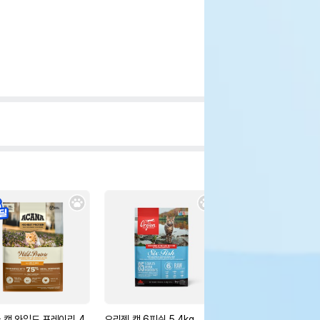
 캣 와일드 프레이리 4.
오리젠 캣 6피쉬 5.4kg
로얄캐닌 캣 브리티쉬 