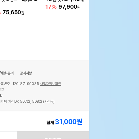
4kg 관절건강
17%
97,900
원
%
75,650
18%
57,480
원
원
/제휴 문의
공지사항
록번호 : 120-87-90035
사업자정보확인
2호
kr
타워 가산DK 507호, 508호 (가산동)
ights reserved.
31,000
원
합계