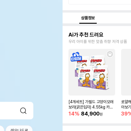
상품정보
Ai가 추천 드려요
우리 아이를 위한 맞춤 취향 저격 상품
[4개세트] 가필드 고양이모래
로얄캐
보라(굵은입자) 4.55kg 카사
아보기(
바모래
14%
84,900
39
원
레오나드로