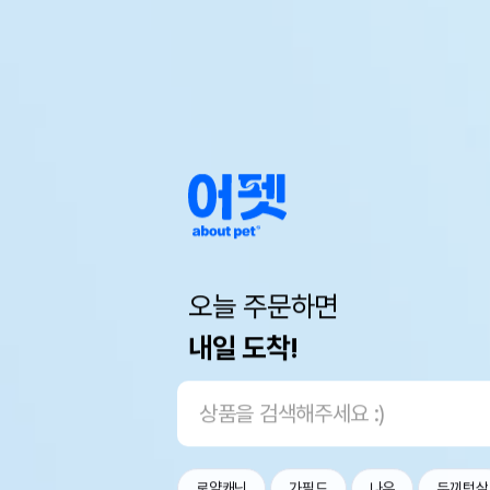
오늘 주문하면
내일 도착!
로얄캐닌
가필드
나우
두끼텅살