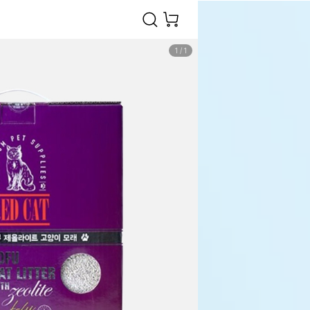
1
/
1