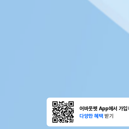
어바웃펫 App에서 가입
다양한 혜택
받기