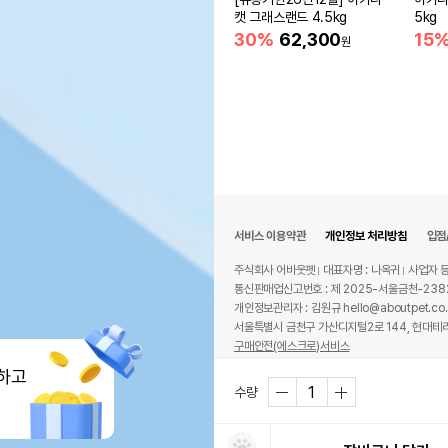
캣 그래스랜드 4.5kg
5kg
30%
62,300
15
원
서비스 이용약관
개인정보 처리방침
입점
주식회사 어바웃펫
대표자명 : 나옥귀
사업자 등
통신판매업신고번호 : 제 2025-서울금천-238
개인정보관리자 : 김원규 hello@aboutpet.co.
서울특별시 금천구 가산디지털2로 144, 현대테라
구매안전(에스크로)서비스
© copyright (c) www.aboutpet.co.kr all r
하고
수량