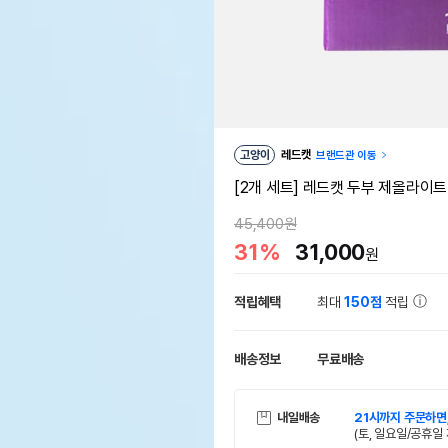
고양이
레드캣
브랜드관 이동
[2개 세트] 레드캣 두부 제올라이트 고
45,400원
31%
31,000
원
적립혜택
최대
150점
적립
배송정보
무료배송
내일배송
21시까지 주문하면
(토, 일요일/공휴일 