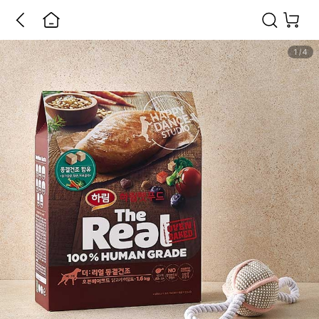
1
/
4