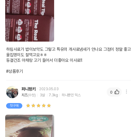
하림사료가 밥이보약도 그렇고 특유의 개사료냄새가 안나요 그점이 정말 좋고 
울집멍이도 잘먹고요ㅎㅎ

동결건조 야채랑 고기 들어서 더좋아요 이사료!!

#상품후기
퍼니펑키
2023.05.03
0
치즈
(수컷)
3살
7.3kg
하나뿐인 믹스
첫구매