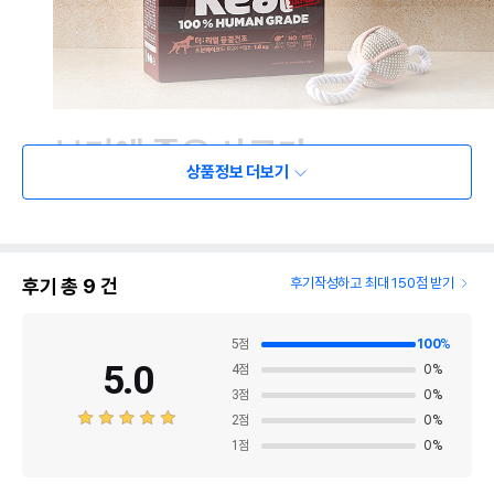
상품정보 더보기
후기 총
9
건
후기작성하고 최대 150점 받기
5
점
100
%
5.0
4
점
0
%
3
점
0
%
2
점
0
%
1
점
0
%