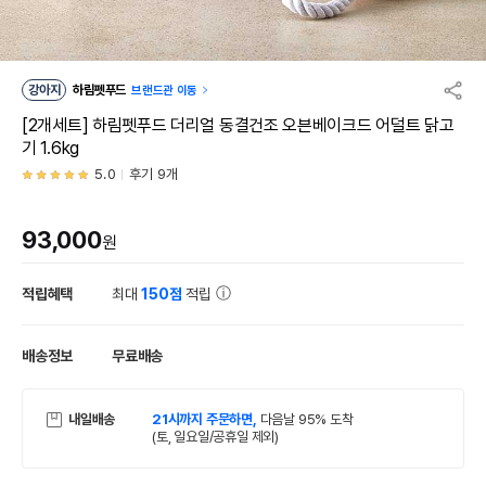
강아지
하림펫푸드
브랜드관 이동
[2개세트] 하림펫푸드 더리얼 동결건조 오븐베이크드 어덜트 닭고
기 1.6kg
5.0
후기 9개
93,000
원
적립혜택
최대
150점
적립
배송정보
무료배송
내일배송
21시까지 주문하면,
다음날 95% 도착
(토, 일요일/공휴일 제외)