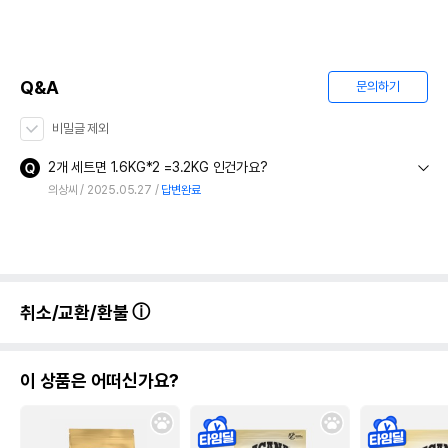
상품 필수 정보
Q&A
문의하기
[2개 세트] 하림펫푸드 더리얼 동결건조
품명 및 모델명
오븐베이크드 어덜트 닭고기 1.6kg
비밀글 제외
법에 의한 인증,허가 등을
2개 세트면 1.6KG*2 =3.2KG 인건가요?
상세페이지 참조
받았음을 확인할수 있는
의상씨
2025.05.27
답변완료
경우 그에 대한 사항
제조국 또는 원산지
대한민국
제조자,수입품의 경우
(주)하림펫푸드
수입자를 함께 표기
취소/교환/환불
AS책임자와 전화번호
어바웃펫//1644-9601
또는 소비자상담 관련
전화번호
이 상품은 어떠신가요?
유통기한이 최소 2026.12.05이거나 그
이후인 상품이 출고됩니다.
유통기한
단, 상품명에 유통기한 명시된 경우, 해당