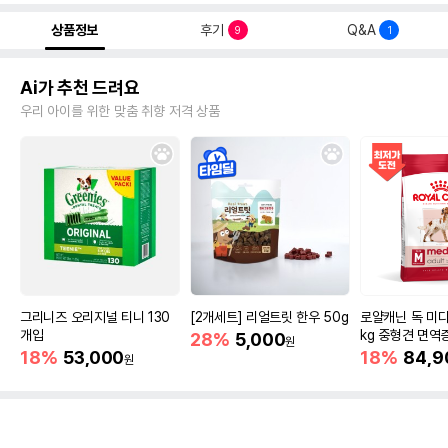
상품정보
후기
Q&A
9
1
Ai가 추천 드려요
우리 아이를 위한 맞춤 취향 저격 상품
그리니즈 오리지널 티니 130
[2개세트] 리얼트릿 한우 50g
로얄캐닌 독 미디
개입
kg 중형견 면역
28%
5,000
원
18%
53,000
18%
84,9
원