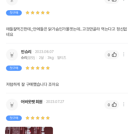
첫구매
애들잘먹긴한데.;안에들은 닭가슴인가몰겟는데..고것만골라 먹는다고 정신없
네요
민슈리
2023.08.07
0
슈리
(암컷)
2살
3kg
말티즈
첫구매
저렴하게 잘 구매했습니다 조아요 
어바웃펫 회원
2023.07.27
0
첫구매