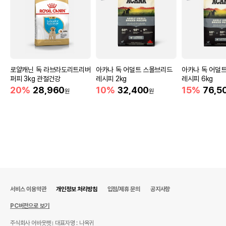
유통기한을 따릅니다.
로얄캐닌 독 라브라도리트리버
아카나 독 어덜트 스몰브리드
아카나 독 어덜
퍼피 3kg 관절건강
레시피 2kg
레시피 6kg
20%
28,960
10%
32,400
15%
76,5
원
원
서비스 이용약관
개인정보 처리방침
입점/제휴 문의
공지사항
PC버전으로 보기
주식회사 어바웃펫
대표자명 : 나옥귀