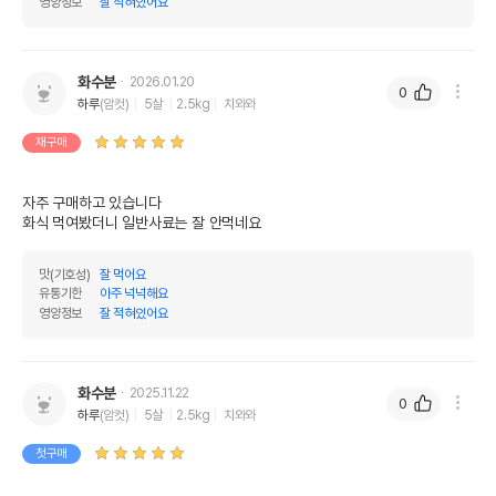
영양정보
잘 적혀있어요
화수분
2026.01.20
0
하루
(암컷)
5살
2.5kg
치와와
재구매
자주 구매하고 있습니다

화식 먹여봤더니 일반사료는 잘 안먹네요
맛(기호성)
잘 먹어요
유통기한
아주 넉넉해요
영양정보
잘 적혀있어요
화수분
2025.11.22
0
하루
(암컷)
5살
2.5kg
치와와
첫구매