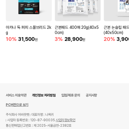
아카나 독 퍼피 스몰브리드 2k
근본패드 400매 20g(40x5
근본 논슬립 패드 
g
0cm)
(40x50cm)
10%
31,500
3%
28,900
20%
3,90
원
원
서비스 이용약관
개인정보 처리방침
입점/제휴 문의
공지사항
PC버전으로 보기
주식회사 어바웃펫
대표자명 : 나옥귀
사업자 등록번호 : 120-87-90035
사업자정보확인
통신판매업신고번호 : 제 2025-서울금천-2382호