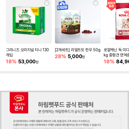
그리니즈 오리지널 티니 130
[2개세트] 리얼트릿 한우 50g
로얄캐닌 독 미디
개입
kg 중형견 면역
28%
5,000
원
18%
53,000
18%
84,9
원