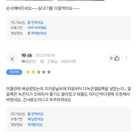
순삭해버리네요~~~닭고기를 더잘먹어요~~~
맛(기호성)
잘 안먹어요
유통기한
아주 넉넉해요
영양정보
잘 적혀있어요
제니숑
2023.08.09
0
제니
(암컷)
1살
2.6kg
비숑프리제
첫구매
이틀만에 배송받았는데 뜨거운날씨에 처음부터 다녹은얼음팩을 넣었는지...얼
음팩은 녹은지가 오래되서 물기도 말라있고 제품도 미지근하다못해 뜨뜻해서 
버렸네요..건사료도아니고 부주의하네요
맛(기호성)
잘 안먹어요
유통기한
꽤 남았어요
영양정보
적혀있어요