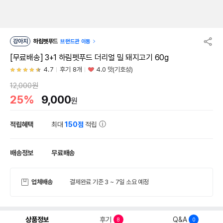
강아지
하림펫푸드
브랜드관 이동
[무료배송] 3+1 하림펫푸드 더리얼 밀 돼지고기 60g
4.7
후기 8개
4.0 맛(기호성)
12,000원
25%
9,000
원
적립혜택
최대
150점
적립
배송정보
무료배송
업체배송
결제완료 기준 3 ~ 7일 소요 예정
상품정보
후기
Q&A
8
0