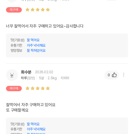
재구매
너무 잘먹어서 자주 구매하고 있어요~감사합니다
맛(기호성)
잘 먹어요
유통기한
아주 넉넉해요
영양정보
잘 적혀있어요
화수분
2026.02.02
0
하루
(암컷)
5살
2.5kg
치와와
재구매
잘먹어서 자주 구매하고 있어요

또 구매할께요
맛(기호성)
잘 먹어요
유통기한
아주 넉넉해요