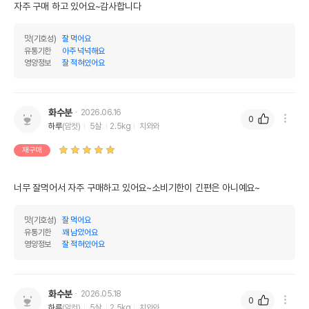
자주 구매 하고 있어요~감사합니다
맛(기호성)
잘 먹어요
유통기한
아주 넉넉해요
영양정보
잘 적혀있어요
화수분
2026.06.16
0
하루
(암컷)
5살
2.5kg
치와와
재구매
너무 잘먹어서 자주 구매하고 있어요~소비기한이 긴편은 아니예요~
맛(기호성)
잘 먹어요
유통기한
꽤 남았어요
영양정보
잘 적혀있어요
화수분
2026.05.18
0
하루
(암컷)
5살
2.5kg
치와와