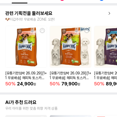
관련 기획전을 둘러보세요
🐶지갑주의! 무료배송 ZONE 오픈!
[유통기한임박 26.09.29][1+
[유통기한임박 26.09.29][1+
[유통기한임박 26.
1 무료배송] 해피독 토스카나
1 무료배송] 해피독 토스카나
1 무료배송] 해
미니 오리&연어 800g
미니 오리&연어 4kg
미니 토끼&연어 
50%
24,900
50%
79,900
50%
89,9
원
원
Ai가 추천 드려요
우리 아이를 위한 맞춤 취향 저격 상품