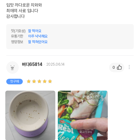
입맛 까다로운 치와와

최애의 사료 입니다

감사합니다
맛(기호성)
잘 먹어요
유통기한
아주 넉넉해요
영양정보
잘 적혀있어요
버디65814
2025.06.14
0
첫구매