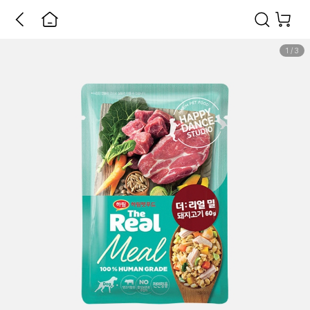
1
/
3