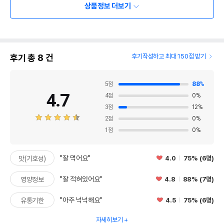
상품정보 더보기
후기 총
8
건
후기작성하고 최대 150점 받기
5
점
88
%
4.7
4
점
0
%
3
점
12
%
2
점
0
%
1
점
0
%
"잘 먹어요"
4.0
75% (6명)
맛(기호성)
"잘 적혀있어요"
4.8
88% (7명)
영양정보
"아주 넉넉해요"
4.5
75% (6명)
유통기한
자세히보기