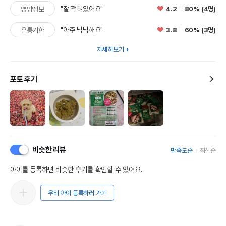
"잘 적혀있어요"
4.2
80% (4명)
영양정보
"아주 넉넉해요"
3.8
60% (3명)
유통기한
자세히보기
포토 후기
비슷한 리뷰
만족도순
최신순
아이를 등록하면 비슷한 후기를 확인할 수 있어요.
우리 아이 등록하러 가기