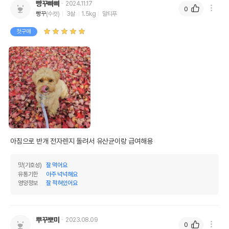
빵꾸빠빠
2024.11.17
0
빵꾸
(수컷)
3살
1.5kg
말티푸
첫구매
아침으로 반개 전자렌지 돌려서 유산균이랑 급여해용
맛(기호성)
잘 먹어요
유통기한
아주 넉넉해요
영양정보
잘 적혀있어요
뿌꾸뽀미
2023.08.09
0