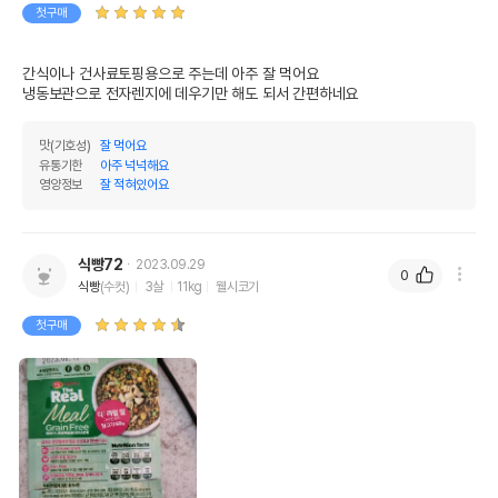
첫구매
간식이나 건사료토핑용으로 주는데 아주 잘 먹어요

냉동보관으로 전자렌지에 데우기만 해도 되서 간편하네요
맛(기호성)
잘 먹어요
유통기한
아주 넉넉해요
영양정보
잘 적혀있어요
식빵72
2023.09.29
0
식빵
(수컷)
3살
11kg
웰시코기
첫구매