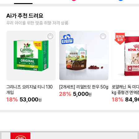
Ai가 추천 드려요
우리 아이를 위한 맞춤 취향 저격 상품
그리니즈 오리지널 티니 130
[2개세트] 리얼트릿 한우 50g
로얄캐닌 독 미디
개입
kg 중형견 면역
28%
5,000
원
18%
53,000
18%
84,9
원