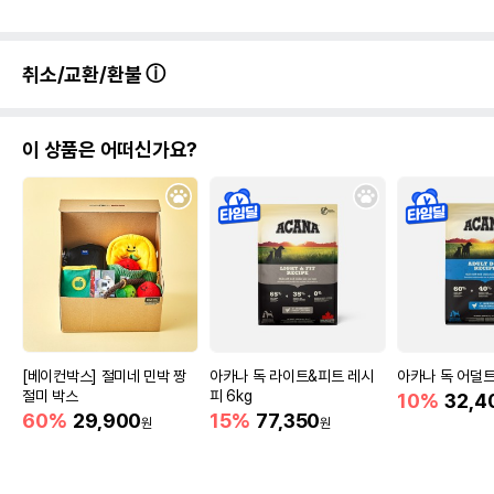
취소/교환/환불
이 상품은 어떠신가요?
[베이컨박스] 절미네 민박 짱
아카나 독 라이트&피트 레시
아카나 독 어덜트
절미 박스
피 6kg
10%
32,4
60%
29,900
15%
77,350
원
원