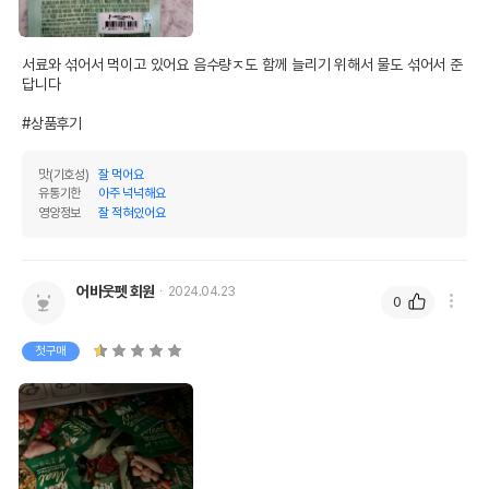
서료와 섞어서 먹이고 있어요 음수량ㅈ도 함께 늘리기 위해서 물도 섞어서 준
답니다

#상품후기
맛(기호성)
잘 먹어요
유통기한
아주 넉넉해요
영양정보
잘 적혀있어요
어바웃펫 회원
2024.04.23
0
첫구매