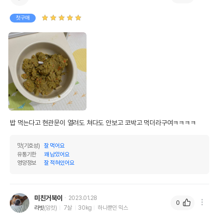
첫구매
밥 먹는다고 현관문이 열려도 쳐다도 안보고 코박고 먹더라구여ㅋㅋㅋㅋ
맛(기호성)
잘 먹어요
유통기한
꽤 남았어요
영양정보
잘 적혀있어요
미친거북이
2023.01.28
0
라빗
(암컷)
7살
30kg
하나뿐인 믹스