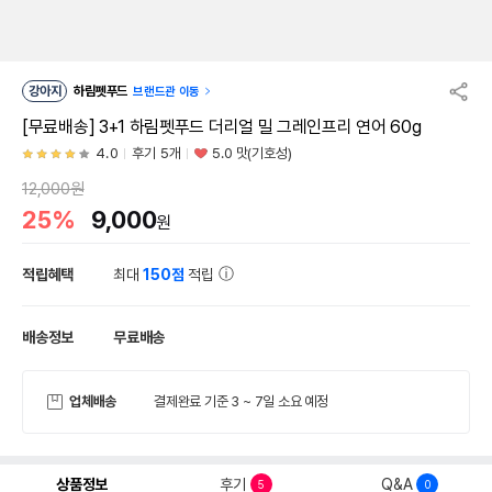
강아지
하림펫푸드
브랜드관 이동
[무료배송] 3+1 하림펫푸드 더리얼 밀 그레인프리 연어 60g
4.0
후기 5개
5.0 맛(기호성)
12,000원
25%
9,000
원
적립혜택
최대
150점
적립
배송정보
무료배송
업체배송
결제완료 기준 3 ~ 7일 소요 예정
상품정보
후기
Q&A
5
0