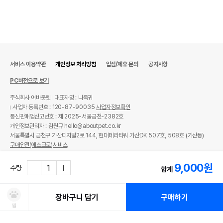
서비스 이용약관
개인정보 처리방침
입점/제휴 문의
공지사항
PC버전으로 보기
주식회사 어바웃펫
대표자명 : 나옥귀
사업자 등록번호 : 120-87-90035
사업자정보확인
통신판매업신고번호 : 제 2025-서울금천-2382호
개인정보관리자 : 김원규 hello@aboutpet.co.kr
서울특별시 금천구 가산디지털2로 144, 현대테라타워 가산DK 507호, 508호 (가산동)
구매안전(에스크로)서비스
© copyright (c) www.aboutpet.co.kr all rights reserved.
9,000
원
수량
합계
장바구니 담기
구매하기
찜