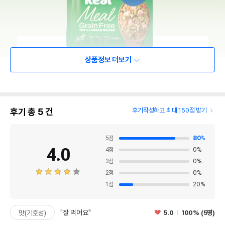
상품정보 더보기
후기 총
5
건
후기작성하고 최대 150점 받기
5
점
80
%
4.0
4
점
0
%
3
점
0
%
2
점
0
%
1
점
20
%
"잘 먹어요"
5.0
100% (5명)
맛(기호성)