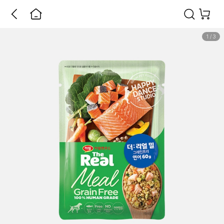
1
/
3