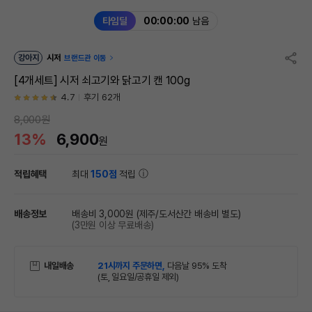
타임딜
00:00:00
남음
강아지
시저
브랜드관 이동
[4개세트] 시저 쇠고기와 닭고기 캔 100g
4.7
후기 62개
8,000원
13%
6,900
원
적립혜택
최대
150점
적립
배송정보
배송비 3,000원
(제주/도서산간 배송비 별도)
(3만원 이상 무료배송)
내일배송
21시까지 주문하면,
다음날 95% 도착
(토, 일요일/공휴일 제외)