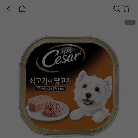
1
/
3