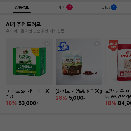
상품정보
후기
Q&A
62
1
Ai가 추천 드려요
우리 아이를 위한 맞춤 취향 저격 상품
그리니즈 오리지널 티니 130
[2개세트] 리얼트릿 한우 50g
로얄캐닌 독 미디
개입
kg 중형견 면역
28%
5,000
원
18%
53,000
18%
84,9
원