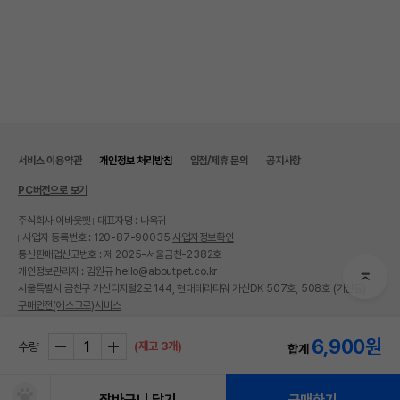
서비스 이용약관
개인정보 처리방침
입점/제휴 문의
공지사항
PC버전으로 보기
주식회사 어바웃펫
대표자명 : 나옥귀
사업자 등록번호 : 120-87-90035
사업자정보확인
통신판매업신고번호 : 제 2025-서울금천-2382호
개인정보관리자 : 김원규 hello@aboutpet.co.kr
서울특별시 금천구 가산디지털2로 144, 현대테라타워 가산DK 507호, 508호 (가산동)
구매안전(에스크로)서비스
© copyright (c) www.aboutpet.co.kr all rights reserved.
6,900
원
(재고 3개)
수량
합계
장바구니 담기
구매하기