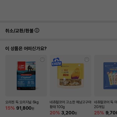
취소/교환/환불
이 상품은 어떠신가요?
오리젠 독 오리지널 6kg
네츄럴코어 고소한 해남고구마
네츄럴코어 독 
황태 100g
20개입
15%
91,800
원
20%
3,200
25%
9,70
원