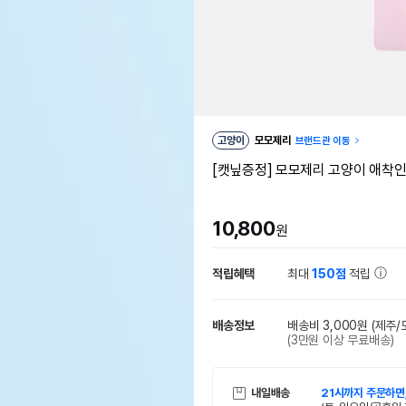
고양이
모모제리
브랜드관 이동
[캣닢증정] 모모제리 고양이 애착
10,800
원
적립혜택
최대
150점
적립
배송정보
배송비 3,000원
(제주/
(3만원 이상 무료배송)
내일배송
21시까지 주문하면