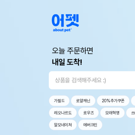
오늘 주문하면
내일 도착!
가필드
로얄캐닌
20%추가쿠폰
레오나르도
로우즈
모래혁명
쓰
알모네이쳐
에버크린