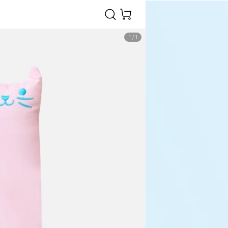
1
/
1