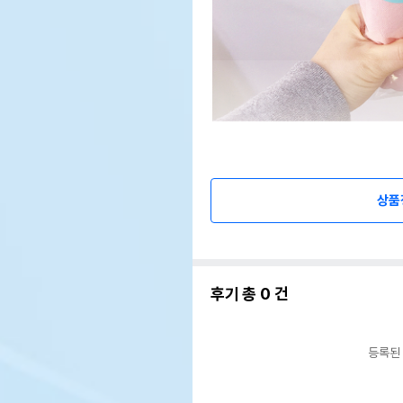
상품
후기 총
0
건
등록된