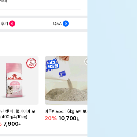
제외)
후기
Q&A
0
0
닌 캣 마더&베이비 모
바른벤토모래 6kg 모아보기
로얄캐닌 캣 인도어 4k
400g/4/10kg)
새 감소
20%
10,700
원
%
7,900
16%
55,000
원
원