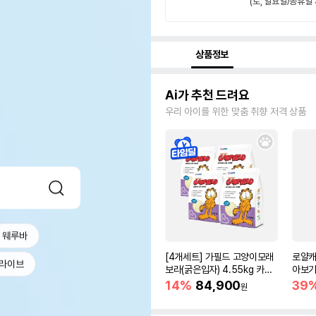
(토, 일요일/공휴일 
상품정보
Ai가 추천 드려요
우리 아이를 위한 맞춤 취향 저격 상품
웨루바
[4개세트] 가필드 고양이모래
로얄캐
라이브
보라(굵은입자) 4.55kg 카사
아보기(
바모래
14%
84,900
39
원