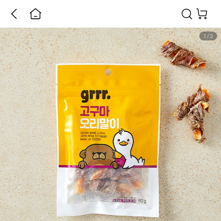
1
/
3