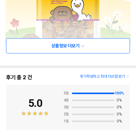
상품정보 더보기
후기 총
2
건
후기작성하고 최대 150점 받기
5
점
100
%
5.0
4
점
0
%
3
점
0
%
2
점
0
%
1
점
0
%