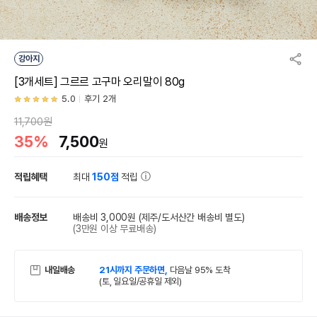
강아지
[3개세트] 그르르 고구마 오리말이 80g
5.0
후기 2개
11,700원
35%
7,500
원
적립혜택
최대
150점
적립
배송정보
배송비 3,000원
(제주/도서산간 배송비 별도)
(3만원 이상 무료배송)
내일배송
21시까지 주문하면,
다음날 95% 도착
(토, 일요일/공휴일 제외)