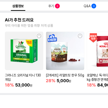
상품정보
후기
Q&A
2
0
Ai가 추천 드려요
우리 아이를 위한 맞춤 취향 저격 상품
그리니즈 오리지널 티니 130
[2개세트] 리얼트릿 한우 50g
로얄캐닌 독 미디
개입
kg 중형견 면역
28%
5,000
원
18%
53,000
18%
84,9
원