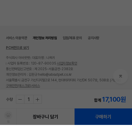
서비스 이용약관
개인정보 처리방침
입점/제휴 문의
공지사항
PC버전으로 보기
주식회사 어바웃펫
대표자명 : 나옥귀
사업자 등록번호 : 120-87-90035
사업자정보확인
통신판매업신고번호 : 제 2025-서울금천-2382호
개인정보관리자 : 김원규 hello@aboutpet.co.kr
서울특별시 금천구 가산디지털2로 144, 현대테라타워 가산DK 507호, 508호 (가산동)
구매안전(에스크로)서비스
© copyright (c) www.aboutpet.co.kr all rights reserved.
17,100
원
수량
합계
장바구니 담기
구매하기
찜