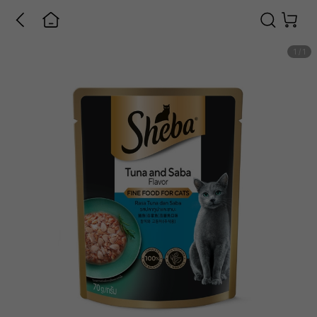
1
/
1