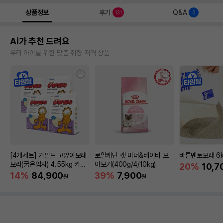
상품정보
후기
Q&A
131
0
Ai가 추천 드려요
우리 아이를 위한 맞춤 취향 저격 상품
[4개세트] 가필드 고양이모래
로얄캐닌 캣 마더&베이비 모
바른벤토모래 6
보라(굵은입자) 4.55kg 카사
아보기(400g/4/10kg)
20%
10,7
바모래
14%
84,900
39%
7,900
원
원