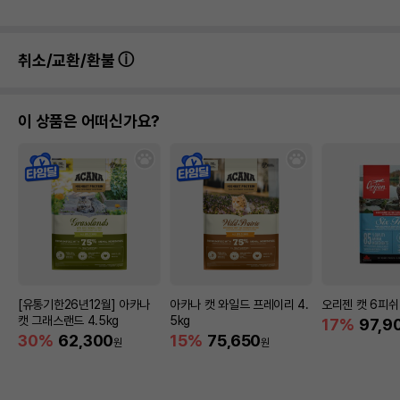
취소/교환/환불
이 상품은 어떠신가요?
[유통기한26년12월] 아카나
아카나 캣 와일드 프레이리 4.
오리젠 캣 6피쉬 
캣 그래스랜드 4.5kg
5kg
17%
97,9
30%
62,300
15%
75,650
원
원