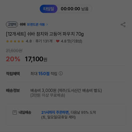
타임딜
00:00:00
남음
고양이
쉬바
브랜드관 이동
[12개세트] 쉬바 참치와 고등어 파우치 70g
4.8
후기 131개
4.8 맛(기호성)
21,600원
20%
17,100
원
적립혜택
최대
150점
적립
배송정보
배송비 3,000원
(제주/도서산간 배송비 별도)
(3만원 이상 무료배송)
내일배송
21시까지 주문하면,
다음날 95% 도착
(토, 일요일/공휴일 제외)