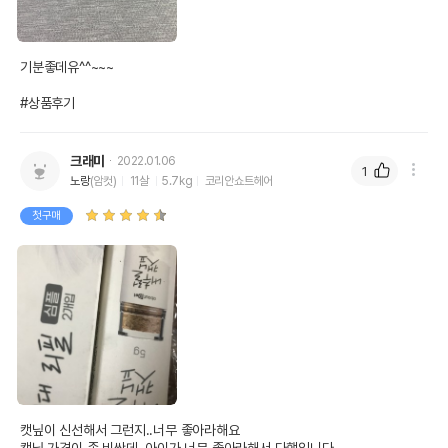
기분좋데유^^~~~

#상품후기
크래미
2022.01.06
1
노랑
(암컷)
11살
5.7kg
코리안쇼트헤어
첫구매
캣닢이 신선해서 그런지..너무 좋아라해요
