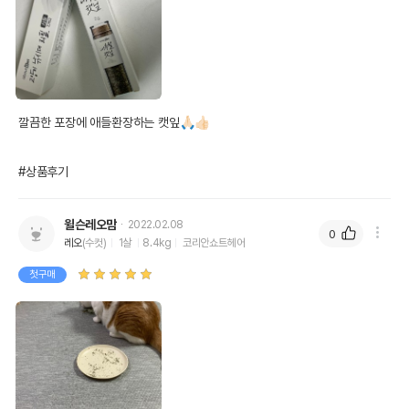
깔끔한 포장에 애들환장하는 캣잎🙏🏻👍🏻

#상품후기
윌슨레오맘
2022.02.08
0
레오
(수컷)
1살
8.4kg
코리안쇼트헤어
첫구매