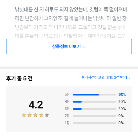
상품정보 더보기
후기 총
5
건
후기작성하고 최대 150점 받기
5
점
60
%
4.2
4
점
20
%
3
점
20
%
2
점
0
%
1
점
0
%