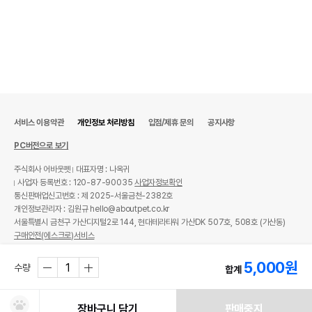
서비스 이용약관
개인정보 처리방침
입점/제휴 문의
공지사항
PC버전으로 보기
주식회사 어바웃펫
대표자명 : 나옥귀
사업자 등록번호 : 120-87-90035
사업자정보확인
통신판매업신고번호 : 제 2025-서울금천-2382호
개인정보관리자 : 김원규 hello@aboutpet.co.kr
서울특별시 금천구 가산디지털2로 144, 현대테라타워 가산DK 507호, 508호 (가산동)
구매안전(에스크로)서비스
© copyright (c) www.aboutpet.co.kr all rights reserved.
5,000
원
수량
합계
장바구니 담기
판매중지