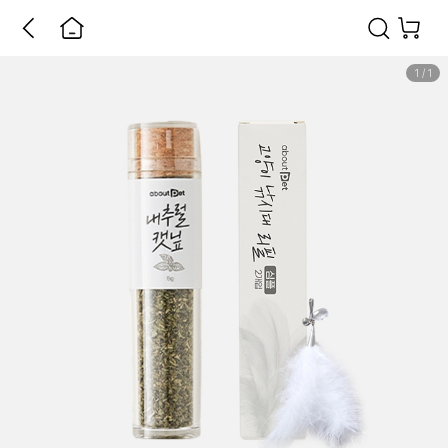
1
/
1