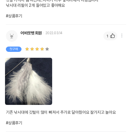
캣닢 가격이 좀 비싼데..아이가 너무 좋아라해서 다행입니다

낚시대 리필이 2개 들어있고 좋아해요

#상품후기
어바웃펫 회원
2022.03.14
1
첫구매
기존 낚시대에 깃털이 많이 빠져서 추가로 달아줬어요 잘가지고 놀아요 

#상품후기