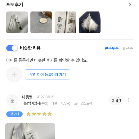
포토 후기
비슷한 리뷰
만족도순
최신순
아이를 등록하면 비슷한 후기를 확인할 수 있어요.
우리 아이 등록하러 가기
니옹맴
2022.08.21
0
니옹백미깜시
(수컷)
1살
4.5kg
코리안쇼트헤어
첫구매