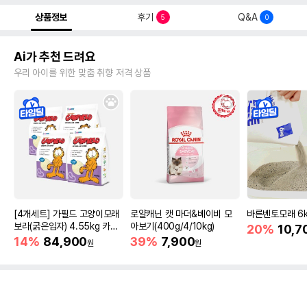
상품정보
후기
Q&A
5
0
Ai가 추천 드려요
우리 아이를 위한 맞춤 취향 저격 상품
[4개세트] 가필드 고양이모래
로얄캐닌 캣 마더&베이비 모
바른벤토모래 6
보라(굵은입자) 4.55kg 카사
아보기(400g/4/10kg)
20%
10,7
바모래
14%
84,900
39%
7,900
원
원