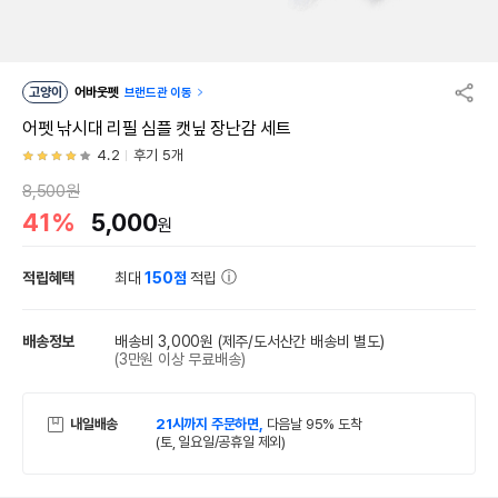
고양이
어바웃펫
브랜드관 이동
어펫 낚시대 리필 심플 캣닢 장난감 세트
4.2
후기 5개
8,500원
41%
5,000
원
적립혜택
최대
150점
적립
배송정보
배송비 3,000원
(제주/도서산간 배송비 별도)
(3만원 이상 무료배송)
내일배송
21시까지 주문하면,
다음날 95% 도착
(토, 일요일/공휴일 제외)