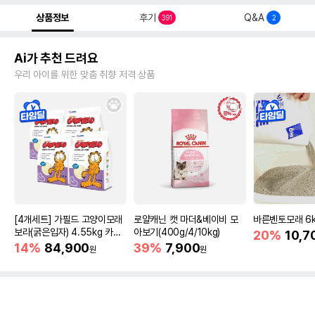
상품정보
후기
Q&A
391
2
Ai가 추천 드려요
우리 아이를 위한 맞춤 취향 저격 상품
[4개세트] 가필드 고양이모래
로얄캐닌 캣 마더&베이비 모
바른벤토모래 6
보라(굵은입자) 4.55kg 카사
아보기(400g/4/10kg)
20%
10,7
바모래
14%
84,900
39%
7,900
원
원