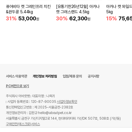
퓨어비타 캣 그레인프리 치킨
[유통기한26년12월] 아카나
아카나 캣 와일드
&완두콩 5.44kg
캣 그래스랜드 4.5kg
5kg
31%
53,000
30%
62,300
15%
75,6
원
원
서비스 이용약관
개인정보 처리방침
입점/제휴 문의
공지사항
PC버전으로 보기
주식회사 어바웃펫
대표자명 : 나옥귀
사업자 등록번호 : 120-87-90035
사업자정보확인
통신판매업신고번호 : 제 2025-서울금천-2382호
개인정보관리자 : 김원규 hello@aboutpet.co.kr
서울특별시 금천구 가산디지털2로 144, 현대테라타워 가산DK 507호, 508호 (가산동)
구매안전(에스크로)서비스
© copyright (c) www.aboutpet.co.kr all rights reserved.