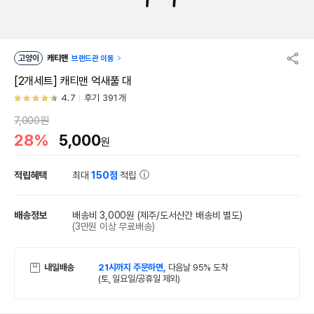
고양이
캐티맨
브랜드관 이동
[2개세트] 캐티맨 억새풀 대
4.7
후기 391개
7,000원
28%
5,000
원
적립혜택
최대
150점
적립
배송정보
배송비 3,000원
(제주/도서산간 배송비 별도)
(3만원 이상 무료배송)
내일배송
21시까지 주문하면,
다음날 95% 도착
(토, 일요일/공휴일 제외)