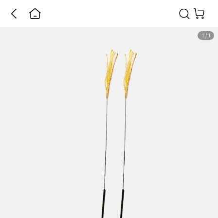
1
/
1