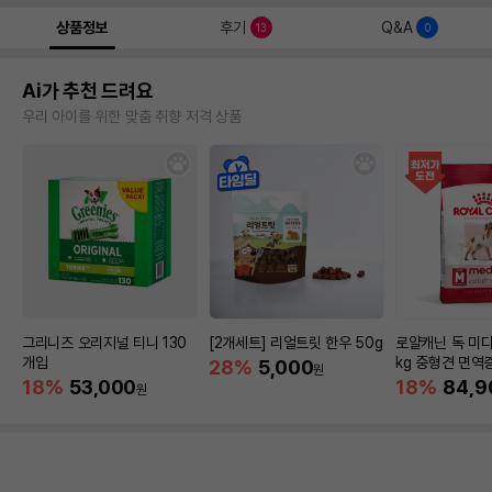
상품정보
후기
Q&A
13
0
Ai가 추천 드려요
우리 아이를 위한 맞춤 취향 저격 상품
그리니즈 오리지널 티니 130
[2개세트] 리얼트릿 한우 50g
로얄캐닌 독 미디
개입
kg 중형견 면역
28%
5,000
원
18%
53,000
18%
84,9
원