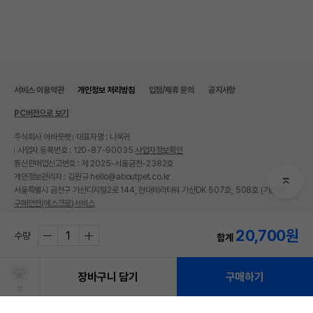
서비스 이용약관
개인정보 처리방침
입점/제휴 문의
공지사항
PC버전으로 보기
주식회사 어바웃펫
대표자명 : 나옥귀
사업자 등록번호 : 120-87-90035
사업자정보확인
통신판매업신고번호 : 제 2025-서울금천-2382호
개인정보관리자 : 김원규 hello@aboutpet.co.kr
서울특별시 금천구 가산디지털2로 144, 현대테라타워 가산DK 507호, 508호 (가산동)
구매안전(에스크로)서비스
© copyright (c) www.aboutpet.co.kr all rights reserved.
20,700
원
수량
합계
장바구니 담기
구매하기
찜