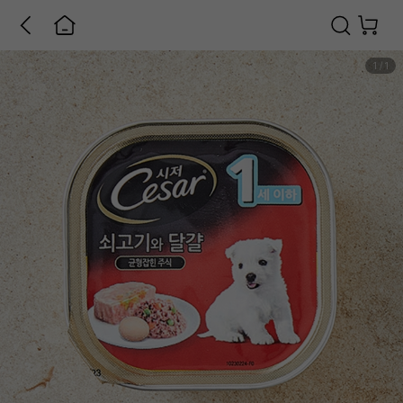
1
/
1