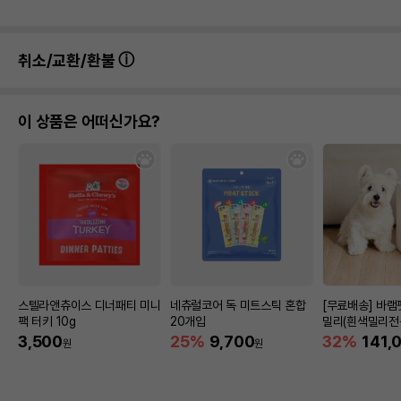
취소/교환/환불
이 상품은 어떠신가요?
스텔라앤츄이스 디너패티 미니
네츄럴코어 독 미트스틱 혼합
[무료배송] 바
팩 터키 10g
20개입
밀리(흰색밀리전
함)
3,500
25%
9,700
32%
141,
원
원