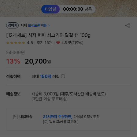
타임딜
00:00:00
남음
강아지
시저
브랜드관 이동
[12개세트] 시저 퍼피 쇠고기와 달걀 캔 100g
4.8
후기 13개
4.5 맛(기호성)
24,000원
13%
20,700
원
적립혜택
최대
150점
적립
배송정보
배송비 3,000원
(제주/도서산간 배송비 별도)
(3만원 이상 무료배송)
내일배송
21시까지 주문하면,
다음날 95% 도착
(토, 일요일/공휴일 제외)