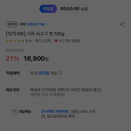
타임딜
00:00:00
남음
강아지
시저
브랜드관 이동
[12개세트] 시저 쇠고기 캔 100g
4.6
후기 22개
4.7 맛(기호성)
24,000원
21%
18,900
원
적립혜택
최대
150점
적립
배송정보
배송비 3,000원
(제주/도서산간 배송비 별도)
(3만원 이상 무료배송)
내일배송
21시까지 주문하면,
다음날 95% 도착
(토, 일요일/공휴일 제외)