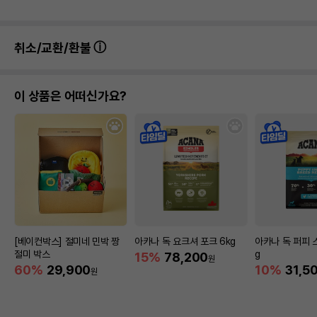
취소/교환/환불
이 상품은 어떠신가요?
[베이컨박스] 절미네 민박 짱
아카나 독 요크셔 포크 6kg
아카나 독 퍼피 
절미 박스
g
15%
78,200
원
60%
29,900
10%
31,5
원