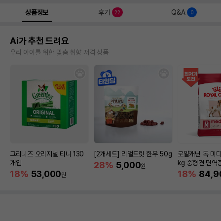
상품정보
후기
Q&A
22
0
Ai가 추천 드려요
우리 아이를 위한 맞춤 취향 저격 상품
그리니즈 오리지널 티니 130
[2개세트] 리얼트릿 한우 50g
로얄캐닌 독 미디
개입
kg 중형견 면역
28%
5,000
원
18%
53,000
18%
84,9
원