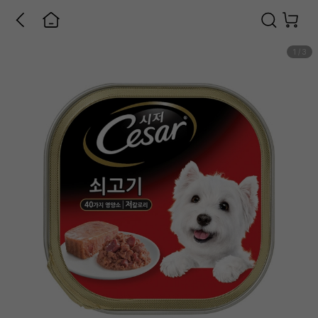
1
/
3