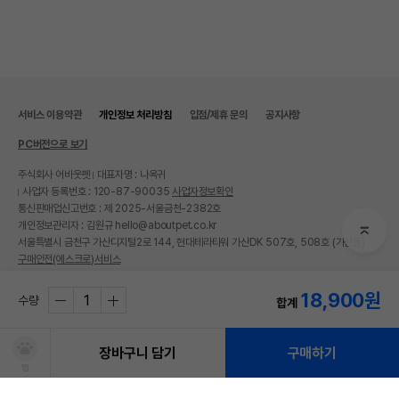
서비스 이용약관
개인정보 처리방침
입점/제휴 문의
공지사항
PC버전으로 보기
주식회사 어바웃펫
대표자명 : 나옥귀
사업자 등록번호 : 120-87-90035
사업자정보확인
통신판매업신고번호 : 제 2025-서울금천-2382호
개인정보관리자 : 김원규 hello@aboutpet.co.kr
서울특별시 금천구 가산디지털2로 144, 현대테라타워 가산DK 507호, 508호 (가산동)
구매안전(에스크로)서비스
© copyright (c) www.aboutpet.co.kr all rights reserved.
18,900
원
수량
합계
장바구니 담기
구매하기
찜