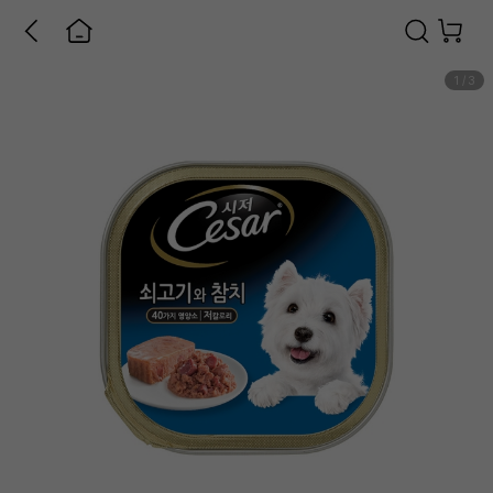
1
/
3