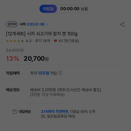
타임딜
00:00:00
남음
강아지
시저
브랜드관 이동
[12개세트] 시저 쇠고기와 참치 캔 100g
4.0
후기 19개
4.1 맛(기호성)
24,000원
13%
20,700
원
적립혜택
최대
150점
적립
배송정보
배송비 3,000원
(제주/도서산간 배송비 별도)
(3만원 이상 무료배송)
내일배송
21시까지 주문하면,
다음날 95% 도착
(토, 일요일/공휴일 제외)