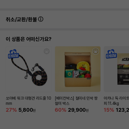
취소/교환/환불
이 상품은 어떠신가요?
쏘아베 워크 대형견 리드줄 10
[베이컨박스] 절미네 민박 짱
아카나 독 라이
mm
절미 박스
피 11.4kg
27%
5,800
60%
29,900
15%
123,
원
원