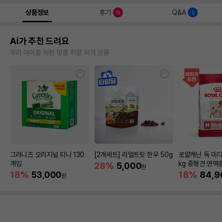
상품정보
후기
Q&A
19
0
Ai가 추천 드려요
우리 아이를 위한 맞춤 취향 저격 상품
그리니즈 오리지널 티니 130
[2개세트] 리얼트릿 한우 50g
로얄캐닌 독 미디
개입
kg 중형견 면역
28%
5,000
원
18%
53,000
18%
84,9
원