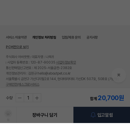
서비스 이용약관
개인정보 처리방침
입점/제휴 문의
공지사항
PC버전으로 보기
주식회사 어바웃펫
대표자명 : 나옥귀
사업자 등록번호 : 120-87-90035
사업자정보확인
통신판매업신고번호 : 제 2025-서울금천-2382호
개인정보관리자 : 김원규 hello@aboutpet.co.kr
서울특별시 금천구 가산디지털2로 144, 현대테라타워 가산DK 507호, 508호 (가산동)
구매안전(에스크로)서비스
© copyright (c) www.aboutpet.co.kr all rights reserved.
20,700
원
수량
합계
장바구니 담기
입고알림
찜