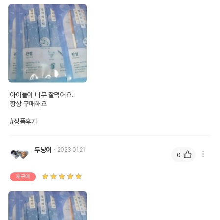
상품 필수 정보
아이들이 너무 잘먹어요.

품명 및 모델명
[1+1] 마이베프 별자리 스틱 관절건강 4개입
항상 구매해요

법에 의한 인증,허가 등을
#상품후기
상품상세설명 참조
받았음을 확인할수 있는
경우 그에 대한 사항
두냥이
2023.01.21
0
제조국 또는 원산지
대한민국
제조자,수입품의 경우
(주)펫원
재구매
수입자를 함께 표기
AS책임자와 전화번호
어바웃펫 // 1644-9601
또는 소비자상담 관련
전화번호