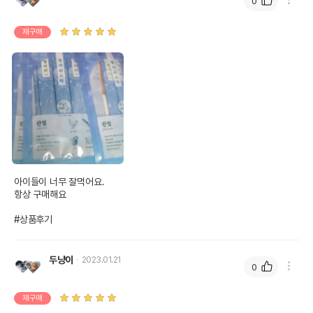
0
재구매
아이들이 너무 잘먹어요.

항상 구매해요

#상품후기
두냥이
2023.01.21
0
재구매