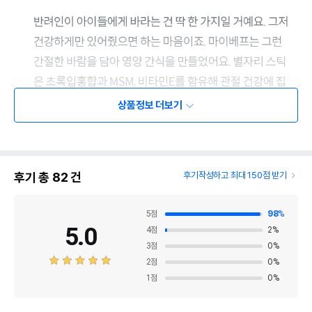
상품정보 더보기
후기 총
82
건
후기작성하고 최대 150점 받기
5
점
98
%
5.0
4
점
2
%
3
점
0
%
2
점
0
%
1
점
0
%