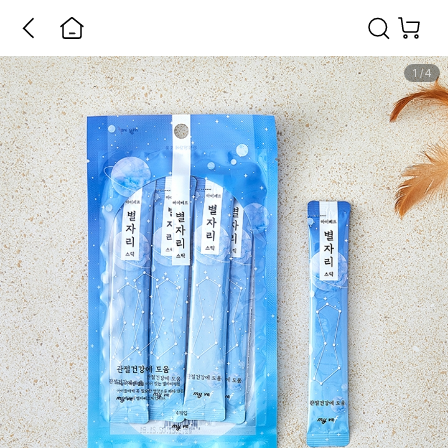
1
/
4