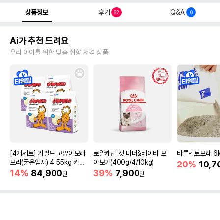
상품정보
후기
Q&A
82
0
Ai가 추천 드려요
우리 아이를 위한 맞춤 취향 저격 상품
[4개세트] 가필드 고양이모래
로얄캐닌 캣 마더&베이비 모
바른벤토모래 6
보라(굵은입자) 4.55kg 카사
아보기(400g/4/10kg)
20%
10,7
바모래
14%
84,900
39%
7,900
원
원