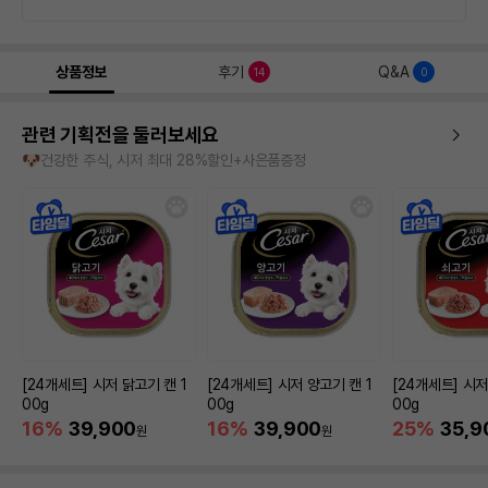
상품정보
후기
Q&A
14
0
관련 기획전을 둘러보세요
🐶건강한 주식, 시저 최대 28%할인+사은품증정
[24개세트] 시저 닭고기 캔 1
[24개세트] 시저 양고기 캔 1
[24개세트] 시저
00g
00g
00g
16%
39,900
16%
39,900
25%
35,9
원
원