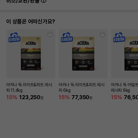
취소/교환/환불
이 상품은 어떠신가요?
아카나 독 라이트&피트 레시
아카나 독 라이트&피트 레시
아카나 독 어덜
피 11.4kg
피 6kg
레시피 6kg
15%
123,250
15%
77,350
15%
76,5
원
원