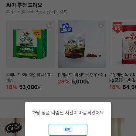
Ai가 추천 드려요
우리 아이를 위한 맞춤 취향 저격 상품
그리니즈 오리지널 티니 130
[2개세트] 리얼트릿 한우 50g
로얄캐닌 독 미디
개입
kg 중형견 면역
28%
5,000
원
18%
53,000
18%
84,9
원
해당 상품 타임딜 시간이 마감되었어요
확인