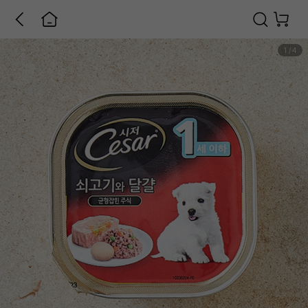
1
/
4