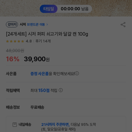
타임딜
00:00:00
남음
강아지
시저
브랜드관 이동
[24개세트] 시저 퍼피 쇠고기와 달걀 캔 100g
4.8
후기 14개
48,000원
16%
39,900
원
사은품
증정 사은품
을 확인해보세요!
적립혜택
최대
150점
적립
배송정보
무료배송
내일배송
21시까지 주문하면,
다음날 95% 도착
(토, 일요일/공휴일 제외)