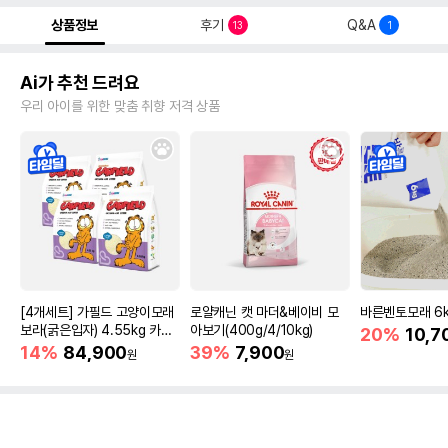
상품정보
후기
Q&A
13
1
Ai가 추천 드려요
우리 아이를 위한 맞춤 취향 저격 상품
[4개세트] 가필드 고양이모래
로얄캐닌 캣 마더&베이비 모
바른벤토모래 6
보라(굵은입자) 4.55kg 카사
아보기(400g/4/10kg)
20%
10,7
바모래
14%
84,900
39%
7,900
원
원