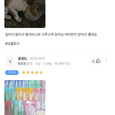
질리지 말라고 별자리스틱 고루고루 샀어요 여러맛이 있어서 좋네요 

#상품후기
윤포도
2022.06.10
0
윤포포
(암컷)
5살
5.5kg
하나뿐인 믹스
첫구매