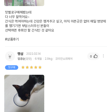
맛별로구매해봤는데

다 너무 잘먹어요~

간식은 먹여야하는데 건강은 챙겨주고 싶고, 아직 아픈곳은 없어 매일 영양제
를 챙기기엔 부담스러우신 분들이

선택하면 후회안 할 간식인 것 같아요

#상품후기
행삼
2022.02.14
0
임광순
(암컷)
6개월
2.9kg
코리안쇼트헤어
첫구매