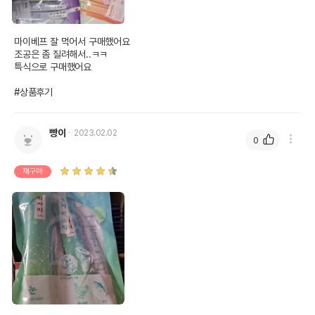
마이베프 잘 먹어서 구매했어요

조공은 좀 질려해서..ㅋㅋ

특식으로 구매했어요 

#상품후기
빵이
2023.02.02
0
재구매