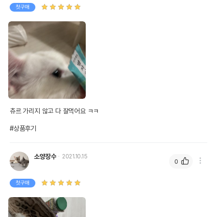
첫구매
상품 필수 정보
품명 및 모델명
[2+1] 마이베프 별자리 스틱 눈건강 4개입
츄르 가리지 않고 다 잘먹어요 ㅋㅋ

법에 의한 인증,허가 등을
상품상세설명 참조
받았음을 확인할수 있는
#상품후기
경우 그에 대한 사항
제조국 또는 원산지
대한민국
소양장수
2021.10.15
0
제조자,수입품의 경우
(주)펫원
수입자를 함께 표기
첫구매
AS책임자와 전화번호
어바웃펫 // 1644-9601
또는 소비자상담 관련
전화번호