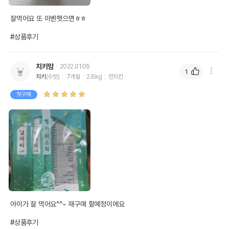
잘먹어요 또 이벤햇으면ㅎㅎ

#상품후기
치키맘
2022.01.05
1
치키
(수컷)
7개월
2.6kg
먼치킨
첫구매
아이가 잘 먹어요^^~ 재구매 할예정이에요

#상품후기