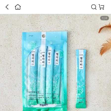
1
/
4