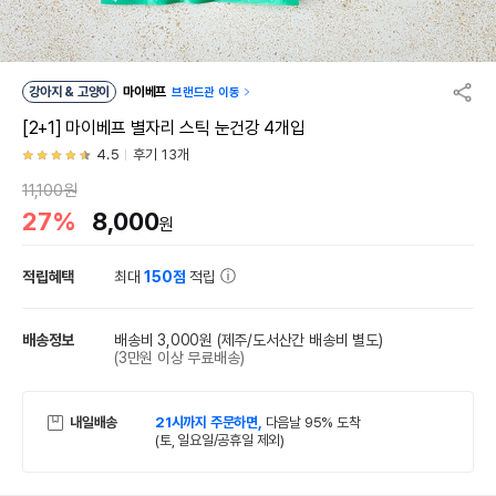
강아지 & 고양이
마이베프
브랜드관 이동
[2+1] 마이베프 별자리 스틱 눈건강 4개입
4.5
후기 13개
11,100원
27%
8,000
원
적립혜택
최대
150점
적립
배송정보
배송비 3,000원
(제주/도서산간 배송비 별도)
(3만원 이상 무료배송)
내일배송
21시까지 주문하면,
다음날 95% 도착
(토, 일요일/공휴일 제외)