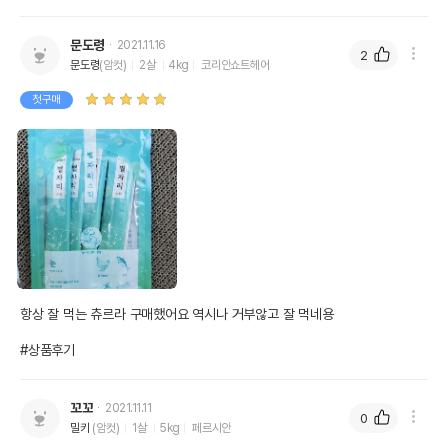
문도령
2021.11.16
2
문도령
(암컷)
2살
4kg
코리안쇼트헤어
첫구매
항상 잘 먹는 츄르라 구매했어요 역시나 거부않고 잘 먹네용

#상품후기
꼬꼬
2021.11.11
0
밀키
(암컷)
1살
5kg
페르시안