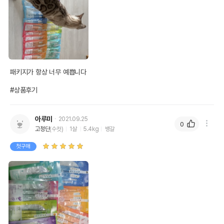
유통기한이 최소 2026.12.06이거나 그
이후인 상품이 출고됩니다.
유통기한
단, 상품명에 유통기한 명시된 경우, 해당
유통기한을 따릅니다.
패키지가 항상 너무 예쁩니다

#상품후기
아루미
2021.09.25
0
고청단
(수컷)
1살
5.4kg
뱅갈
첫구매