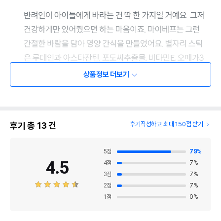
상품정보 더보기
후기 총
13
건
후기작성하고 최대 150점 받기
5
점
79
%
4.5
4
점
7
%
3
점
7
%
2
점
7
%
1
점
0
%