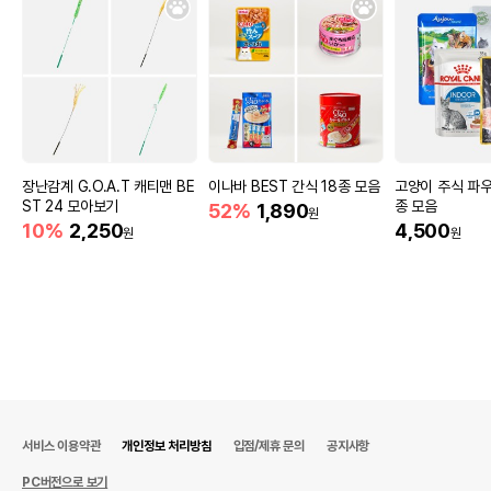
장난감계 G.O.A.T 캐티맨 BE
이나바 BEST 간식 18종 모음
고양이 주식 파우치
ST 24 모아보기
종 모음
52%
1,890
원
10%
2,250
4,500
원
원
서비스 이용약관
개인정보 처리방침
입점/제휴 문의
공지사항
PC버전으로 보기