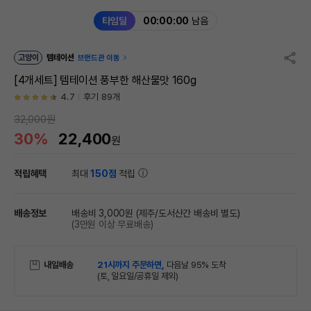
타임딜
00:00:00
남음
고양이
템테이션
브랜드관 이동
[4개세트] 템테이션 풍부한 해산물맛 160g
4.7
후기 89개
32,000원
30%
22,400
원
적립혜택
최대
150점
적립
배송정보
배송비 3,000원
(제주/도서산간 배송비 별도)
(3만원 이상 무료배송)
내일배송
21시까지 주문하면,
다음날 95% 도착
(토, 일요일/공휴일 제외)