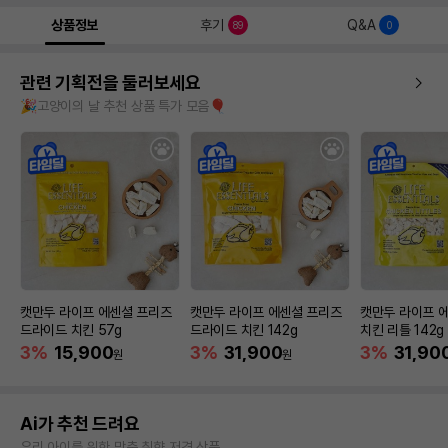
상품정보
후기
Q&A
89
0
관련 기획전을 둘러보세요
🎉고양이의 날 추천 상품 특가 모음🎈
캣만두 라이프 에센셜 프리즈
캣만두 라이프 에센셜 프리즈
캣만두 라이프 
드라이드 치킨 57g
드라이드 치킨 142g
치킨 리틀 142g
3%
15,900
3%
31,900
3%
31,90
원
원
Ai가 추천 드려요
우리 아이를 위한 맞춤 취향 저격 상품