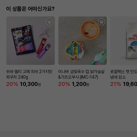
이 상품은 어떠신가요?
쉬바 멜티 고메 피쉬 2가지맛
이나바 금빛육수 컵 닭가슴살
로얄캐닌 캣 인도어
파우치 240g
&가츠오부시 (IMC-147)
냄새 감소
20%
10,300
20%
1,200
21%
19,6
원
원