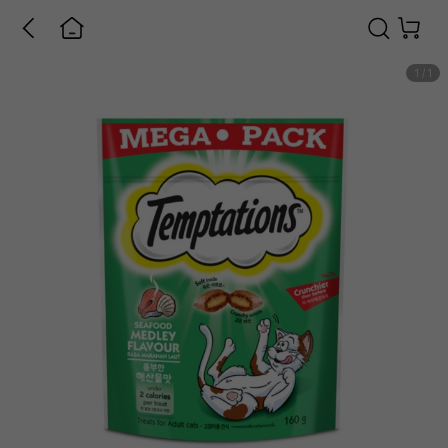
1
/
1