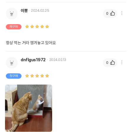
이뿅
2024.02.25
0
재구매
항상 먹는 거라 쟁겨놓고 있어요
dnflgus1972
2024.02.13
0
첫구매