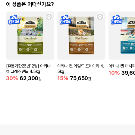
이 상품은 어떠신가요?
[유통기한26년12월] 아카나
아카나 캣 와일드 프레이리 4.
아카나 캣 패시피카
캣 그래스랜드 4.5kg
5kg
10%
39,6
30%
62,300
15%
75,650
원
원