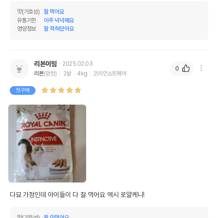
맛(기호성)
잘 먹어요
유통기한
아주 넉넉해요
영양정보
잘 적혀있어요
리본이맘
2025.02.03
0
리본
(암컷)
2살
4kg
코리안쇼트헤어
첫구매
다묘 가정인데 아이들이 다 잘 먹어요 역시 로얄케니!
맛(기호성)
잘 안먹어요