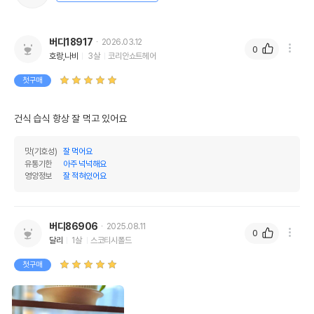
버디18917
2026.03.12
0
호랑,나비
3살
코리안쇼트헤어
첫구매
건식 습식 항상 잘 먹고 있어요
맛(기호성)
잘 먹어요
유통기한
아주 넉넉해요
영양정보
잘 적혀있어요
버디86906
2025.08.11
0
달리
1살
스코티시폴드
첫구매