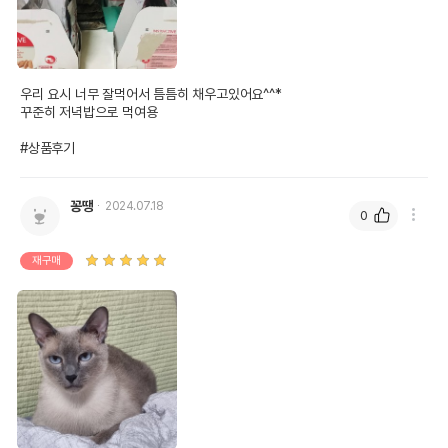
우리 요시 너무 잘먹어서 틈틈히 채우고있어요^^*

꾸준히 저녁밥으로 먹여용

#상품후기
꽁땡
2024.07.18
0
재구매