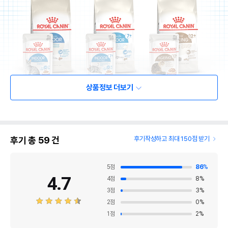
상품정보 더보기
후기 총
59
건
후기작성하고 최대 150점 받기
5
점
86
%
4.7
4
점
8
%
3
점
3
%
2
점
0
%
1
점
2
%