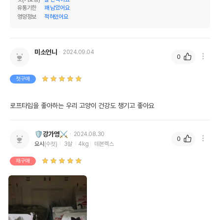
유통기한
꽤 남았어요
영양정보
적혀있어요
미소언니
2024.09.04
0
첫구매
로프타입을 좋아하는 우리 고양이 건강도 챙기고 좋아요
🛡강가영⚔️
2024.08.30
0
요시
(수컷)
3살
4kg
데본렉스
재구매