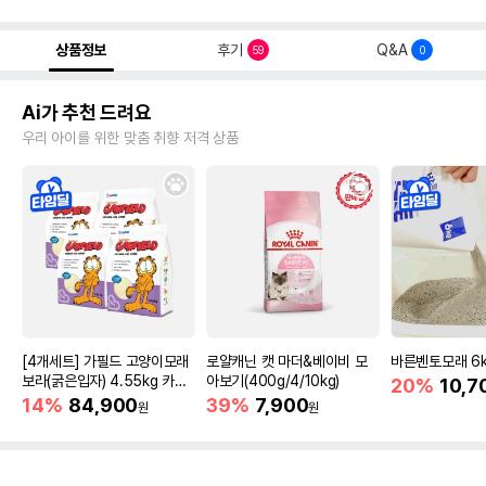
상품정보
후기
Q&A
59
0
Ai가 추천 드려요
우리 아이를 위한 맞춤 취향 저격 상품
[4개세트] 가필드 고양이모래
로얄캐닌 캣 마더&베이비 모
바른벤토모래 6
보라(굵은입자) 4.55kg 카사
아보기(400g/4/10kg)
20%
10,7
바모래
14%
84,900
39%
7,900
원
원