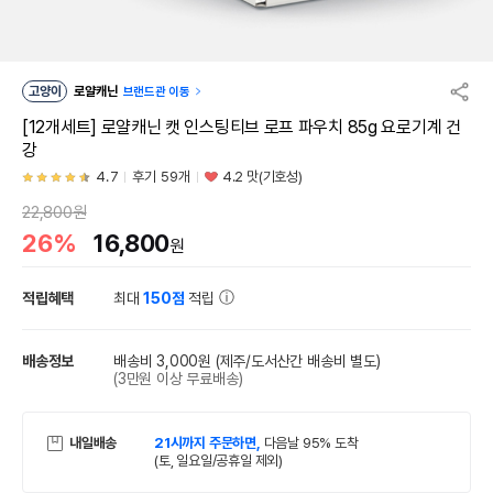
고양이
로얄캐닌
브랜드관 이동
[12개세트] 로얄캐닌 캣 인스팅티브 로프 파우치 85g 요로기계 건
강
4.7
후기 59개
4.2 맛(기호성)
22,800원
26%
16,800
원
적립혜택
최대
150점
적립
배송정보
배송비 3,000원
(제주/도서산간 배송비 별도)
(3만원 이상 무료배송)
내일배송
21시까지 주문하면,
다음날 95% 도착
(토, 일요일/공휴일 제외)