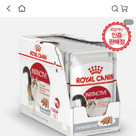
1
/
1