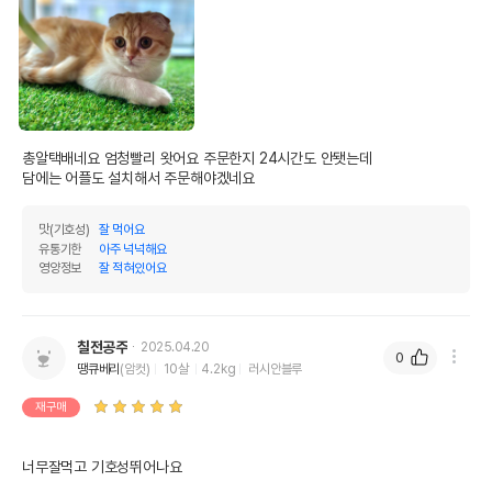
총알택배네요 엄청빨리 왓어요 주문한지 24시간도 안됏는데

담에는 어플도 설치해서 주문해야겠네요
맛(기호성)
잘 먹어요
유통기한
아주 넉넉해요
영양정보
잘 적혀있어요
칠전공주
2025.04.20
0
땡큐베리
(암컷)
10살
4.2kg
러시안블루
재구매
너무잘먹고 기호성뛰어나요