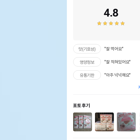
4.8
"잘 먹어요"
맛(기호성)
"잘 적혀있어요"
영양정보
"아주 넉넉해요"
유통기한
포토 후기