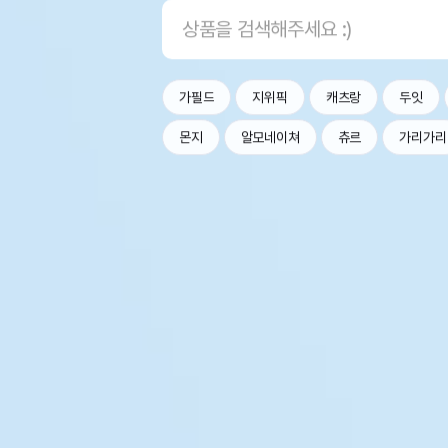
가필드
지위픽
캐츠랑
두잇
몬지
알모네이쳐
츄르
가리가리