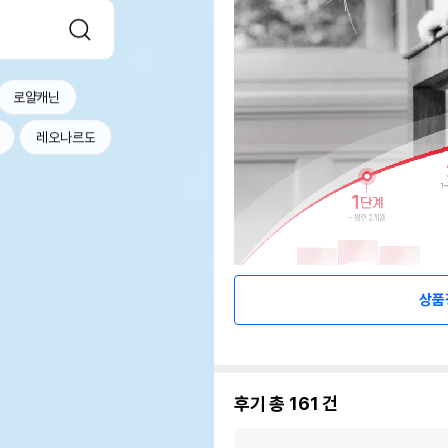
로얄캐닌
레오나르도
상품
후기 총
161
건