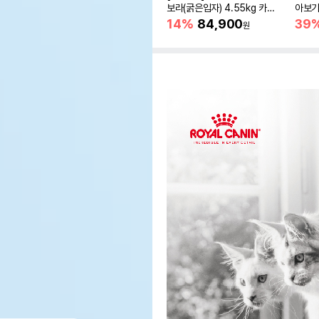
보라(굵은입자) 4.55kg 카사
아보기(
바모래
14%
84,900
39
원