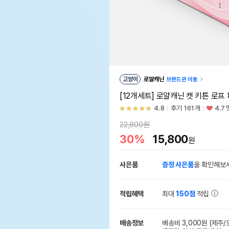
고양이
로얄캐닌
브랜드관 이동
[12개세트] 로얄캐닌 캣 키튼 로프
4.8
후기 161개
4.7
22,800원
30%
15,800
원
사은품
증정 사은품
을 확인해보
적립혜택
최대
150점
적립
배송정보
배송비 3,000원
(제주/