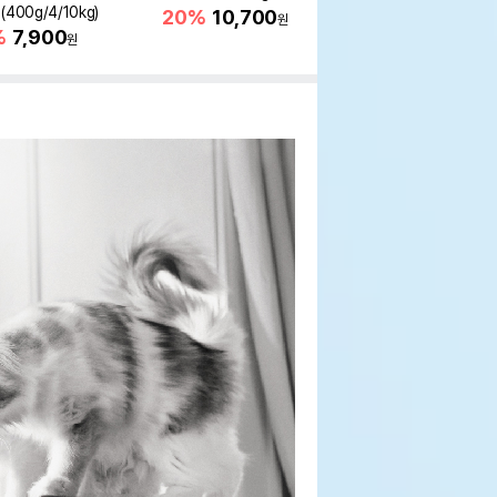
400g/4/10kg)
새 감소
20%
10,700
원
%
7,900
16%
55,000
원
원