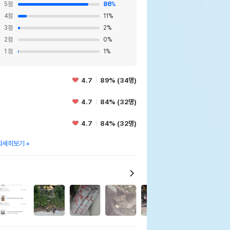
5
점
86
%
4
점
11
%
3
점
2
%
2
점
0
%
1
점
1
%
4.7
89% (34명)
4.7
84% (32명)
4.7
84% (32명)
자세히보기
9
3