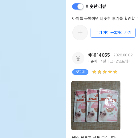
비슷한 리뷰
아이를 등록하면 비슷한 후기를 확인할 수
우리 아이 등록하러 가기
버디114055
2026.08.02
이쁜이
4살
코리안쇼트헤어
첫구매
배송 빠르고 상품 좋습니다 
