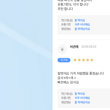
유통기한도 넉넉 합니다 

추천 합니다 
맛(기호성)
잘 먹어요
유통기한
아주 넉넉해요
영양정보
잘 적혀있어요
서손태
2026.08.02
첫구매
잘멋어요 가겨 저렴했음 좋겠슴니다 

감사ㅎ9ㅇ8ㅗ

빠르베소 감사요
맛(기호성)
잘 먹어요
유통기한
아주 넉넉해요
영양정보
잘 적혀있어요