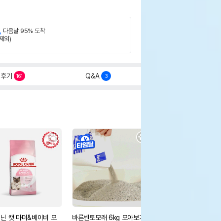
,
다음날 95% 도착
제외)
후기
Q&A
161
3
닌 캣 마더&베이비 모
바른벤토모래 6kg 모아보기
로얄캐닌 캣 인도어 4k