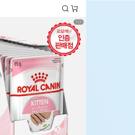
1
/
1