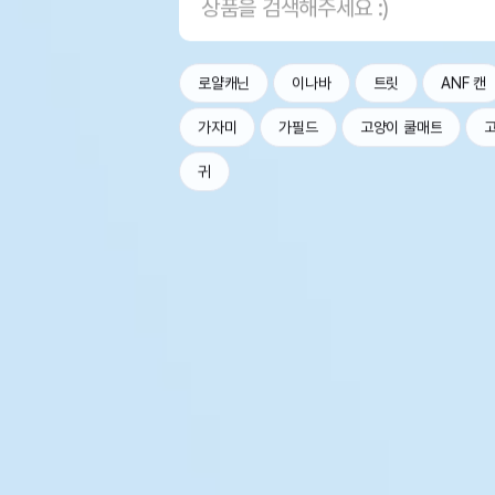
로얄캐닌
이나바
트릿
ANF 캔
가자미
가필드
고양이 쿨매트
귀