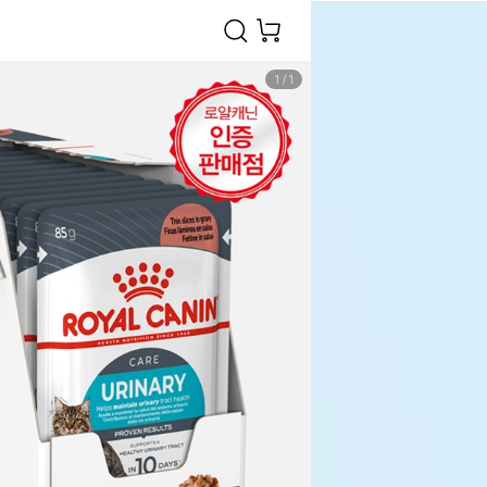
1
/
1