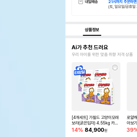
내일배송
21시까지 주문하면
(토, 일요일/공휴일 
상품정보
Ai가 추천 드려요
우리 아이를 위한 맞춤 취향 저격 상품
[4개세트] 가필드 고양이모래
로얄캐
보라(굵은입자) 4.55kg 카사
아보기(
바모래
14%
84,900
39
원