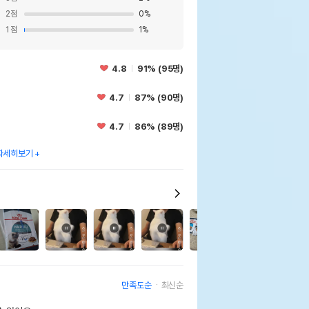
2
점
0
%
1
점
1
%
4.8
91% (95명)
4.7
87% (90명)
4.7
86% (89명)
자세히보기
20
2
만족도순
최신순