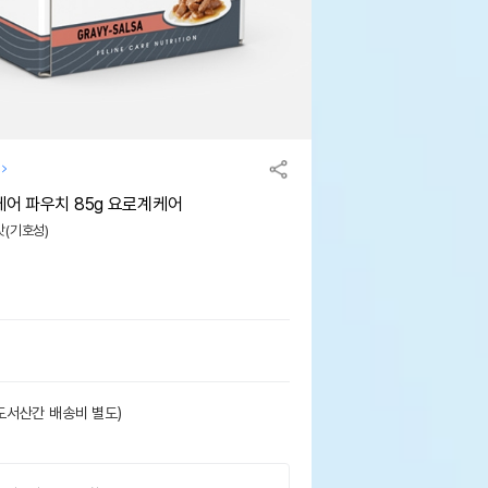
케어 파우치 85g 요로계케어
 맛(기호성)
도서산간 배송비 별도)