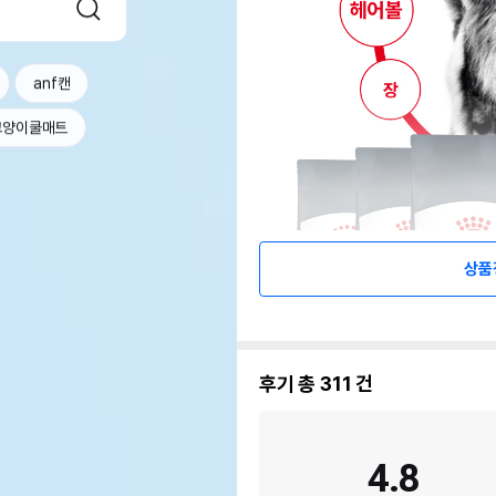
anf캔
고양이쿨매트
상품
후기 총
311
건
4.8