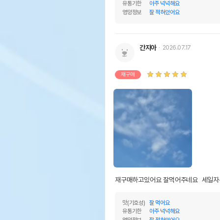
유통기한
아주 넉넉해요
영양정보
잘 적혀있어요
간지아
2026.07.17
재구매
재구매하고있어요 잘먹어주네요  세일
맛(기호성)
잘 먹어요
유통기한
아주 넉넉해요
영양정보
잘 적혀있어요