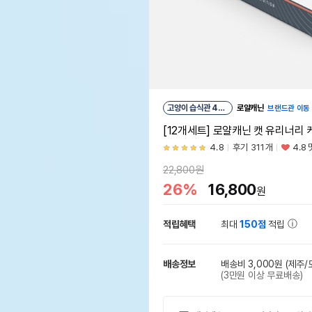
고양이 습식관 49
로얄캐닌
브랜드관 이동
위
[12개세트] 로얄캐닌 캣 유리너리 
4.8
후기 311개
4.8
22,800원
26%
16,800
원
적립혜택
최대
150점
적립
배송정보
배송비 3,000원
(제주/
(3만원 이상 무료배송)