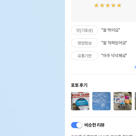
"잘 먹어요"
맛(기호성)
"잘 적혀있어요"
영양정보
"아주 넉넉해요"
유통기한
포토 후기
비슷한 리뷰