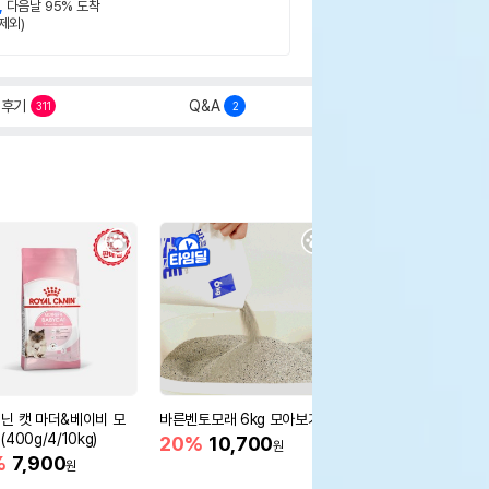
,
다음날 95% 도착
제외)
후기
Q&A
311
2
닌 캣 마더&베이비 모
바른벤토모래 6kg 모아보기
로얄캐닌 캣 인도어 4k
400g/4/10kg)
새 감소
20%
10,700
원
%
7,900
16%
55,000
원
원