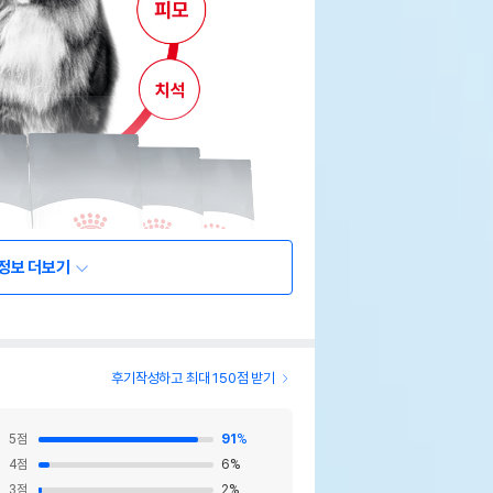
정보 더보기
후기작성하고 최대 150점 받기
5
점
91
%
4
점
6
%
3
점
2
%